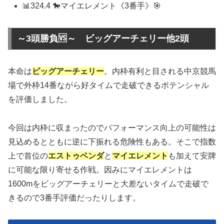
📊324.4 🐎マイエレメント《3番手》🎯
～3頭勝負🆚～ ビッグアーチェリー他2頭
本命は
ビッグアーチェリー
。内枠有利と目される中京競馬
場で外枠14番ながら好タイムで走破できるポテンシャル
を評価しました。
今回は内枠に収まったのでパフォーマンス向上の可能性は
見込めるとともに逆に下振れる危険性もある。そこで指数
上で首位の
エストゥベンダ
と
マイエレメント
も加えて安牌
に可能な限り寄せる作戦。因みにマイエレメントは
1600mをビッグアーチェリーと大差ないタイムで走破で
きるので3番手評価だったりします。