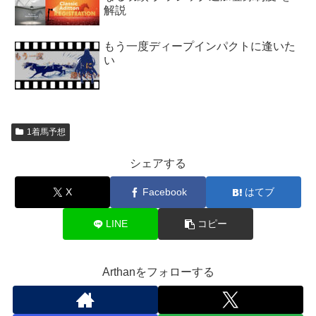
解説
もう一度ディープインパクトに逢いた
い
1着馬予想
シェアする
X
Facebook
はてブ
LINE
コピー
Arthanをフォローする