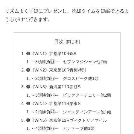
リズムよく手短にプレゼンし、読破タイムを短縮できるよ
う心がけて行きます。
目次
🟠《WIN1》京都第10R錦S
～3頭勝負🆚～ セブンマジシャン他2頭
🟠《WIN2》東京第10R青梅特別
～2頭勝負🆚～ グロスピーク他1頭
🟠《WIN3》新潟第11R弥彦S
～3頭勝負🆚～ ビッグアーチェリー他2頭
🟠《WIN4》京都第11R栗東S
～2頭勝負🆚～ ジャスティンアース他1頭
🟠《WIN5》東京第11Rヴィクトリアマイル
～4頭勝負🆚～ カナテープ他3頭