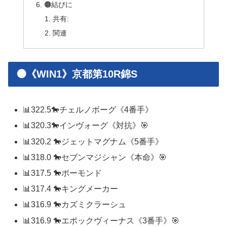
🟠結びに
共有:
関連
🟠《WIN1》京都第10R錦S
📊322.5🐎チェルノボーグ《4番手》
📊320.3🐎インヴォーグ《対抗》🎯
📊320.2 🐎ジェットマグナム《5番手》
📊318.0 🐎セブンマジシャン《本命》🎯
📊317.5 🐎ポーモンド
📊317.4 🐎キングメーカー
📊316.9 🐎カズミクラーシュ
📊316.9 🐎エポックヴィーナス《3番手》🎯