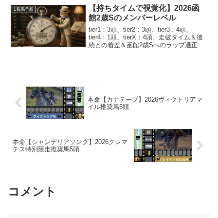
トとなる東京芝2000。さらに3歳世代牝馬
【持ちタイムで視覚化】2026函
1着馬予想
限定戦。例年通...
館2歳Sのメンバーレベル
tier1：3頭、tier2：3頭、tier3：4頭、
tier4：1頭、tierX：4頭。走破タイム＆後
続との着差＆函館2歳Sへのラップ適正で
特別登録馬の能力比較。持ちタイムは
上々の🐎ロンドンガーズ。函館2歳Sへの
強いラップ適正を示した🐎シ...
本命【カナテープ】2026ヴィクトリアマ
イル推奨馬5頭
本命【シャンデリアソング】2026クレマ
チス特別競走推奨馬5頭
コメント