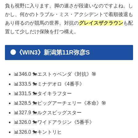
負も視野に入ります。脚の速さが段違いなのですよね。し
かし、何かのトラブル・ミス・アクシデントで着順後退も
あり得るのが競馬の世界。対抗の
グレイスザクラウン
も配
置して少しだけ保険を打つ構え。
🟠《WIN3》新潟第11R弥彦S
📊346.0 🐎エストゥベンダ《対抗》🎯
📊333.5 🐎ミナデオロ《4番手》
📊331.5 🐎タイキラフター
📊328.5 🐎ビッグアーチェリー《本命》🎯
📊327.9 🐎ルクスビッグスター
📊326.0 🐎ワイドアラジン《5番手》
📊326.0 🐎キントリヒ