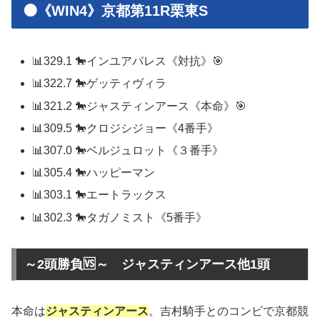
🟠《WIN4》京都第11R栗東S
📊329.1 🐎インユアパレス《対抗》🎯
📊322.7 🐎ゲッティヴィラ
📊321.2 🐎ジャスティンアース《本命》🎯
📊309.5 🐎クロジシジョー《4番手》
📊307.0 🐎ベルジュロット《３番手》
📊305.4 🐎ハッピーマン
📊303.1 🐎エートラックス
📊302.3 🐎タガノミスト《5番手》
～2頭勝負🆚～ ジャスティンアース他1頭
本命は
ジャスティンアース
。吉村騎手とのコンビで京都競