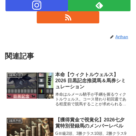
Arthan
関連記事
本命【ウィクトルウェルス】
1着馬予想
2026 目黒記念推奨馬＆馬券シミ
ュレーション
本命はルメール騎手が手綱を握るウィク
トルウェルス。コース替わり初回週であ
る程度前で競馬することが求められる舞
台＝目黒記念。前走芝2600からの短縮ロ
ーテだが、安定して4コーナー通過順位が
6番手以内なのは立派❗️対抗以下は《9》キ
【獲得賞金で視覚化】2026七夕
1着馬予想
ングスコール...
賞特別登録馬のメンバーレベル
GⅢ級2頭、3勝クラス10頭、2勝クラス9