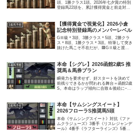
頭、1勝クラス1頭。2026年七夕賞の特別
登録馬22頭を、累計獲得賞金と前走対戦
相手を基に競争能力別へ階層化。JRAの
賞金体系をヒントに、各馬の現在地を可
視化します。まずは直近推奨成績発表の
【獲得賞金で視覚化】2026小倉
1着馬予想
コーナー...
記念特別登録馬のメンバーレベル
GⅢ級＊3頭、3勝クラス＊5頭、2勝クラ
ス＊8頭、1勝クラス＊3頭。特筆して突き
抜けた馬こそ不在だが、🟥GⅡ級と渡り
合えている馬は侮れない。地方馬ながら
中央の強豪に競り勝ったケイズレーヴ。
小倉日経賞で格上のシルトホルンから逃
本命【シグレ】2026函館2歳S 推
1着馬予想
げ切ったレーゼド...
奨馬＆馬券プラン
瞬発力を要求せず、好スタートを決めて
前残りできるかが問われる舞台＝函館2歳
S。本命はラップ傾向に合致＆後続に−1.0
秒差で先着する快勝を決めた《11》シグ
レ。対抗はラップ傾向で強く合致し、内
枠＆逃げアプローチの見込みが高い《4》
本命【サムシングスイート】
1着馬予想
アルテクィー...
2026フローラS推奨馬5頭
本命《サムシングスイート》対抗《ファ
ムクラジューズ》3番手《リスレジャンデ
ール》4番手《ラフターラインズ》5番手
《リアライズルミナス》。開幕初週＆ポ
ケット発走という特殊なコースレイアウ