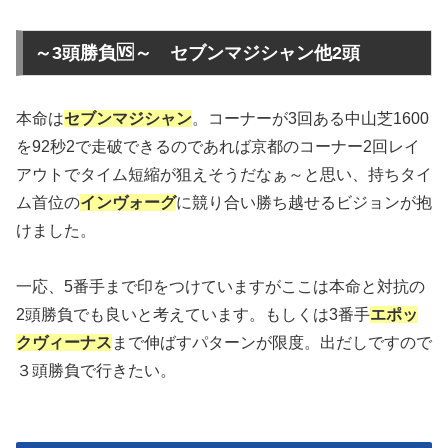
～3頭勝負🆚～ セブンマジシャン他2頭
本命は
セブンマジシャン
。コーナーが3回ある中山芝1600
を92秒2で走破できるのであれば京都のコーナー2回レイ
アウトでタイム短縮が狙えそうだなぁ～と思い、持ちタイ
ム首位の
インヴォーグ
に競り合い勝ち越せるビジョンが抱
けました。
一応、5番手まで印をつけていますがここは本命と対抗の
2頭勝負でも良いと考えています。もしくは3番手
エポッ
クヴィーナス
まで伸ばすパターンが限度。出だしですので
３頭勝負で行きたい。