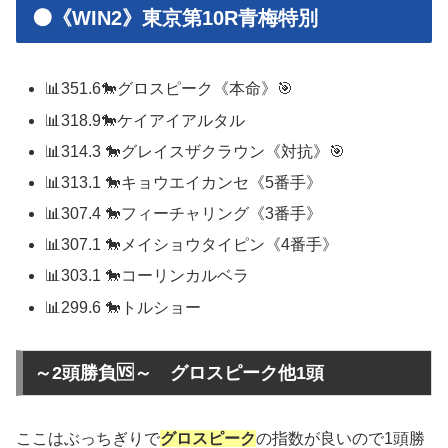
🟠《WIN2》東京第10R青梅特別
📊351.6🐎グロスピーク《本命》🎯
📊318.9🐎ケイアイアルタル
📊314.3 🐎グレイスザクラウン《対抗》🎯
📊313.1 🐎キョウエイカンセ《5番手》
📊307.4 🐎フィーチャリング《3番手》
📊307.1 🐎メイショウタイピン《4番手》
📊303.1 🐎コーリンカルベラ
📊299.6 🐎トルショー
～2頭勝負🆚～ グロスピーク他1頭
ここはぶっちぎりで
グロスピーク
の指数が良いので1頭勝