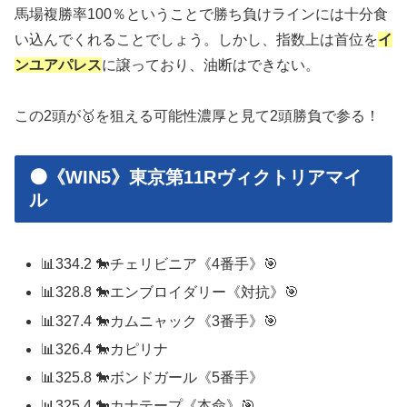
馬場複勝率100％ということで勝ち負けラインには十分食
い込んでくれることでしょう。しかし、指数上は首位を
イ
ンユアパレス
に譲っており、油断はできない。
この2頭が🥇を狙える可能性濃厚と見て2頭勝負で参る！
🟠《WIN5》東京第11Rヴィクトリアマイ
ル
📊334.2 🐎チェリビニア《4番手》🎯
📊328.8 🐎エンブロイダリー《対抗》🎯
📊327.4 🐎カムニャック《3番手》🎯
📊326.4 🐎カピリナ
📊325.8 🐎ボンドガール《5番手》
📊325.4 🐎カナテープ《本命》🎯