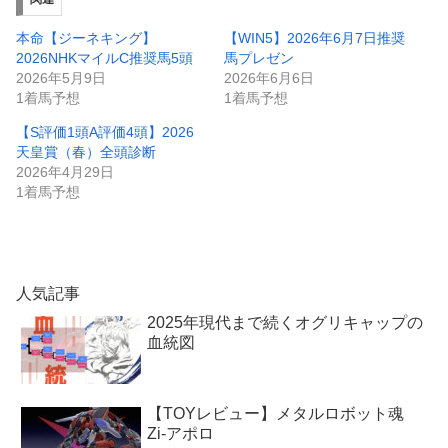
本命【ジーネキング】
【WIN5】2026年6月7日推奨
2026NHKマイルC推奨馬5頭
馬プレゼン
2026年5月9日
2026年6月6日
1着馬予想
1着馬予想
【S評価1頭A評価4頭】2026
天皇賞（春）全頭診断
2026年4月29日
1着馬予想
人気記事
2025年現代まで続くオグリキャップの
血統図
【TOYレビュー】メタルロボット魂
Zi-アポロ