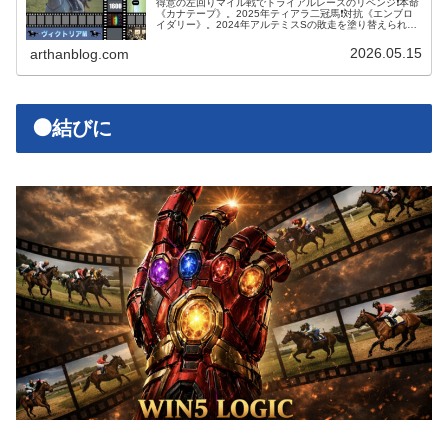
得意の左回りマイル戦でトライアルレースのリベンジ❗️本命
《カナテープ》。2025年ティアラ二冠馬❗️対抗《エンブロ
イダリー》。2024年アルテミスSの敗走を塗り替えられる
か⁉️3番手《カムニャック》。牝馬限定マイル戦なら割引無
用❗️4番手《…
2026.05.15
arthanblog.com
🟠結びに