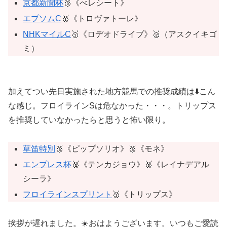
京都新聞杯
🥈《べレシート》
エプソムC
🥇《トロヴァトーレ》
NHKマイルC
🥇《ロデオドライブ》🥈（アスクイキゴ
ミ）
加えてつい先日実施された地方競馬での推奨成績は⬇️こん
な感じ。フロイラインSは危なかった・・・。トリップス
を推奨していなかったらと思うと怖い限り。
草笛特別
🥈《ピップソリオ》🥉《モネ》
エンプレス杯
🥈《テンカジョウ》🥉《レイナデアル
シーラ》
フロイラインスプリント
🥇《トリップス》
挨拶が遅れました。☀️おはようございます。いつもご愛読