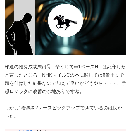
昨週の推奨成功馬は👇。辛うじて⚾️1ベースHITは死守した
と言ったところ。NHKマイルCの🥈に関しては6番手まで
印を伸ばした結果なので加えて良いかどうやら・・・。予
想ロジックに改善の余地ありですね。
しかし1着馬を2レースピックアップできているのは良か
った。