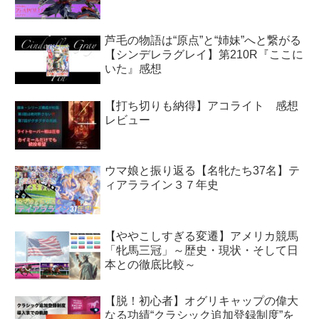
芦毛の物語は“原点”と“姉妹”へと繋がる
【シンデレラグレイ】第210R『ここに
いた』感想
【打ち切りも納得】アコライト 感想
レビュー
ウマ娘と振り返る【名牝たち37名】テ
ィアラライン３７年史
【ややこしすぎる変遷】アメリカ競馬
「牝馬三冠」～歴史・現状・そして日
本との徹底比較～
【脱！初心者】オグリキャップの偉大
なる功績“クラシック追加登録制度”を