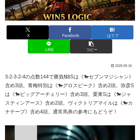
X
Facebook
はてブ
LINE
コピー
2026.05.16
3-2-3-2-4の点数144で勝負❗️錦Sは《🐎セブンマジシャン》
含め3頭。青梅特別は《🐎グロスピーク》含め2頭。弥彦S
は《🐎ビッグアーチェリー》含め3頭。栗東Sは《🐎ジャ
スティンアース》含め2頭。ヴィクトリアマイルは《🐎カ
ナテープ》含め4頭。通常馬券の参考にもどうぞ！