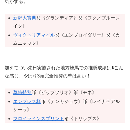
気がする。
新潟大賞典
🥇《グランディア》🥉《フクノブルーレ
イク》
ヴィクトリアマイル
🥇《エンブロイダリー》🥈《カ
ムニャック》
加えてつい先日実施された地方競馬での推奨成績は⬇️こん
な感じ。やはり3頭完全推奨の壁は高い！
草笛特別
🥈《ピップソリオ》🥉《モネ》
エンプレス杯
🥈《テンカジョウ》🥉《レイナデアル
シーラ》
フロイラインスプリント
🥇《トリップス》