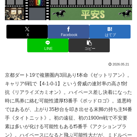
X
Facebook
はてブ
LINE
コピー
2026.05.21
京都ダート19で複勝圏内3回あり❗️本命《ゼットリアン》。
キャリア6戦で【4-1-0-1】という脅威の連対率の高さ❗️対
抗《リアライズカミオン》。ハイペース差し決着になった
時に馬券に絡む可能性濃厚❗️3番手《ポッドロゴ》。道悪時
ではあるが、上がり35秒台を叩き出せる末脚の持ち主❗️4番
手《タイトニット》。初の遠征、初の1900m戦で不安要
素は多いが化ける可能性もある❗️5番手《アクションプラ
ン》。ハイペースになると飛ぶ可能性大だが、ミドルペー