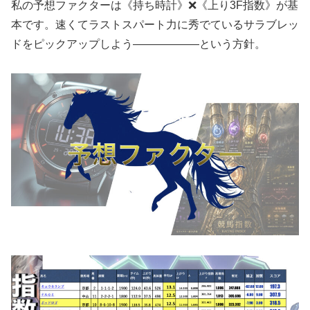
私の予想ファクターは《持ち時計》❌《上り3F指数》が基
本です。速くてラストスパート力に秀でているサラブレッ
ドをピックアップしよう——————という方針。