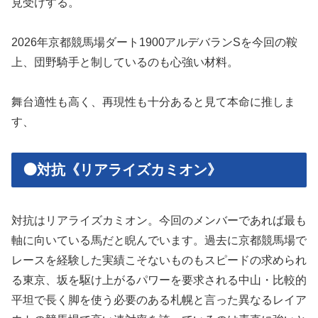
見受けする。
2026年京都競馬場ダート1900アルデバランSを今回の鞍
上、団野騎手と制しているのも心強い材料。
舞台適性も高く、再現性も十分あると見て本命に推しま
す、
🟠対抗《リアライズカミオン》
対抗はリアライズカミオン。今回のメンバーであれば最も
軸に向いている馬だと睨んでいます。過去に京都競馬場で
レースを経験した実績こそないものもスピードの求められ
る東京、坂を駆け上がるパワーを要求される中山・比較的
平坦で長く脚を使う必要のある札幌と言った異なるレイア