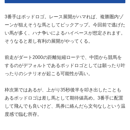
3番手はポッドロゴ。レース展開がハマれば、複勝圏内ゾ
ーンが狙えそうな馬としてピックアップ。今回前で逃げた
い馬が多く、ハナ争いによるハイペースが想定されます。
そうなると差し有利の展開がやってくる。
前走がダート2000の距離短縮ローテで、中団から競馬を
するのがデフォルトであるポッドロゴとしては願ったり叶
ったりのシナリオが起こる可能性が高い。
枠次第ではあるが、上がり35秒後半を叩き出したことも
あるポッドロゴは差し馬として期待値高め。3番手に配置
して飛んでも良いけど、馬券に絡んだら文句なしという温
度感で臨む所存。