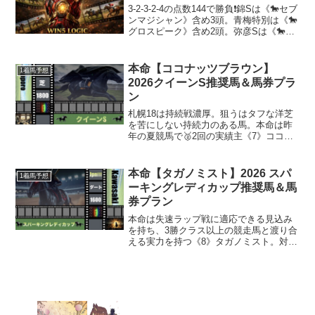
3-2-3-2-4の点数144で勝負❗️錦Sは《🐎セブ
ンマジシャン》含め3頭。青梅特別は《🐎
グロスピーク》含め2頭。弥彦Sは《🐎ビ
ッグアーチェリー》含め3頭。栗東Sは
《🐎ジャスティンアース》含め2頭。ヴィ
クトリアマイルは《🐎カナテープ》含
本命【ココナッツブラウン】
1着馬予想
め...
2026クイーンS推奨馬＆馬券プラ
ン
札幌18は持続戦濃厚。狙うはタフな洋芝
を苦にしない持続力のある馬。本命は昨
年の夏競馬で🥈2回の実績主《7》ココナ
ッツブラウン。対抗は持続力十分＆札幌
巧者の《4》リラボニート。3番手以下は
《2》ケリフレッドアスク、《9》エリカ
本命【タガノミスト】2026 スパ
1着馬予想
エクスプレス、《...
ーキングレディカップ推奨馬＆馬
券プラン
本命は失速ラップ戦に適応できる見込み
を持ち、3勝クラス以上の競走馬と渡り合
える実力を持つ《8》タガノミスト。対抗
は今回のメンバーレベルであれば馬券に
食い込める可能性のある《2》ツーシャド
ー。3番手以下は《3》タマモフリージ
ア、《5》プラウド...