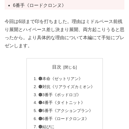
6番手《ロードクロンヌ》
今回は6頭まで印を打ちました。理由はミドルペース前残
り展開とハイペース差し決まり展開、両方起こりうると思
ったから。より具体的な理由について本編にて手短にプレ
ゼンします。
目次
🟠本命《ゼットリアン》
🟠対抗《リアライズカミオン》
🟠3番手《ポッドロゴ》
🟠4番手《タイトニット》
🟠5番手《アクションプラン》
🟠6番手《ロードクロンヌ》
🟠結びに