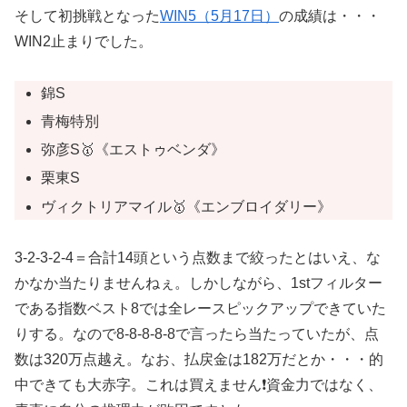
そして初挑戦となった
WIN5（5月17日）
の成績は・・・
WIN2止まりでした。
錦S
青梅特別
弥彦S🥇《エストゥベンダ》
栗東S
ヴィクトリアマイル🥇《エンブロイダリー》
3-2-3-2-4＝合計14頭という点数まで絞ったとはいえ、な
かなか当たりませんねぇ。しかしながら、1stフィルター
である指数ベスト8では全レースピックアップできていた
りする。なので8-8-8-8-8で言ったら当たっていたが、点
数は320万点越え。なお、払戻金は182万だとか・・・的
中できても大赤字。これは買えません❗️資金力ではなく、