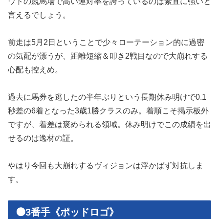
ウトの競馬場で高い連対率を誇っているのは素直に強いと
言えるでしょう。
前走は5月2日ということで少々ローテーション的に過密
の気配が漂うが、距離短縮＆叩き2戦目なので大崩れする
心配も控えめ。
過去に馬券を逃したの半年ぶりという長期休み明けで0.1
秒差の6着となった3歳1勝クラスのみ。着順こそ掲示板外
ですが、着差は褒められる領域。休み明けでこの成績を出
せるのは逸材の証。
やはり今回も大崩れするヴィジョンは浮かばず対抗しま
す。
🟠3番手《ポッドロゴ》