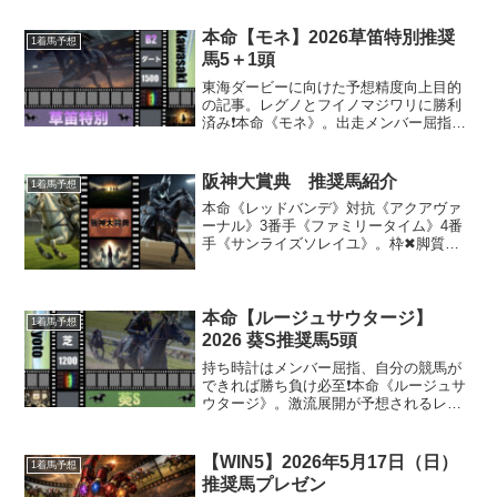
本命【モネ】2026草笛特別推奨
1着馬予想
馬5＋1頭
東海ダービーに向けた予想精度向上目的
の記事。レグノとフイノマジワリに勝利
済み❗️本命《モネ》。出走メンバー屈指の
巨体はスピードに乗ればそう容易く減速
不可❗️対抗《ピップソリオ》。中央所属時
の末脚を発揮できれば複勝圏内突入可能
阪神大賞典 推奨馬紹介
1着馬予想
❗️3番手《レグ...
本命《レッドバンデ》対抗《アクアヴァ
ーナル》3番手《ファミリータイム》4番
手《サンライズソレイユ》。枠✖︎脚質、
3000m実績、ローテーションの信頼度、
騎手とコースの相性。これらのファクタ
ーを材料に天皇賞（春）へと続く超長距
離戦＝阪神大賞典...
本命【ルージュサウタージ】
1着馬予想
2026 葵S推奨馬5頭
持ち時計はメンバー屈指、自分の競馬が
できれば勝ち負け必至❗️本命《ルージュサ
ウタージ》。激流展開が予想されるレー
ス模様の中、差して好走するビジョンを
抱かせてくれるキャリの持ち主❗️対抗《タ
マモイカロス》。前半 33秒台の激流展開
【WIN5】2026年5月17日（日）
1着馬予想
でも馬券に食...
推奨馬プレゼン