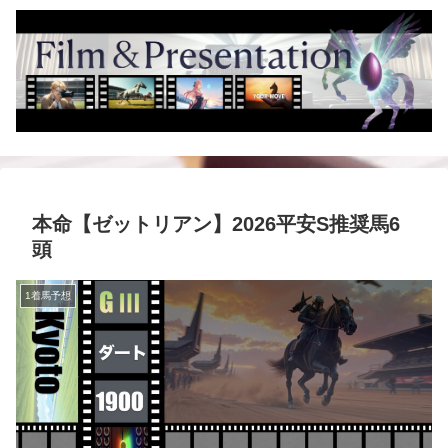
本命【ゼットリアン】2026平安S推奨馬6
頭
1着馬予想