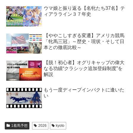
ウマ娘と振り返る【名牝たち37名】テ
ィアラライン３７年史
【ややこしすぎる変遷】アメリカ競馬
「牝馬三冠」～歴史・現状・そして日
本との徹底比較～
【脱！初心者】オグリキャップの偉大
なる功績“クラシック追加登録制度”を
解説
もう一度ディープインパクトに逢いた
い
1着馬予想
2026
kyoto