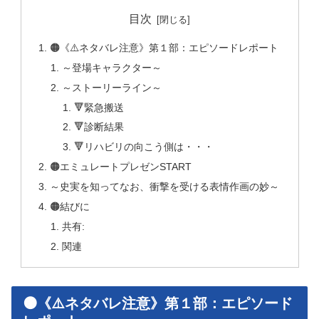
目次
🟠《⚠️ネタバレ注意》第１部：エピソードレポート
～登場キャラクター～
～ストーリーライン～
🔻緊急搬送
🔻診断結果
🔻リハビリの向こう側は・・・
🟠エミュレートプレゼンSTART
～史実を知ってなお、衝撃を受ける表情作画の妙～
🟠結びに
共有:
関連
🟠《⚠️ネタバレ注意》第１部：エピソード