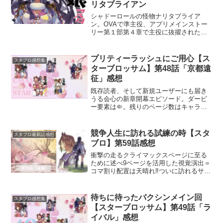
リタブライアン
シャドーロールの怪物ナリタブライア
ン。OVAで準主役、アプリメインストー
リー第１部第４章で主役に抜擢された彼
女をスターブロッサム陣営は姉の幻影に
囚われたヒロインとして描かんとする。
プリティーラッシュにご用心【ス
スタブロ感想集
ターブロッサム】第48話「京都遠
征」感想
既存読者、そして新規ユーザーにも届き
うる会心の新章開幕エピソード。ダービ
ー要素は🤏。残りのページ数はキャラク
ター6名のプリティーラッシュに注力する
潔さ……——天晴れ‼️ご新規でもウェルカ
ムなエピソードですね。
競争人生に訪れる試練の時【スタ
スタブロ最新話感想
ブロ】第59話感想
衝撃の走るクライマックスページに至る
ために述べ9ページを活用した視覚演出＝
コマ割り配置は天晴れ‼️ついに訪れるサク
ラローレル最大の試練の時。ナリタブラ
イアンの故障エピソードと対をなす作
劇。スタブロ初となる“前後編”という意義
待ちに待ったバクシンメイン回
スタブロ感想集
を受け止める他な...
【スターブロッサム】第49話「ラ
イバル」感想