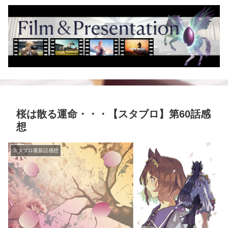
桜は散る運命・・・【スタブロ】第60話感
想
スタブロ最新話感想