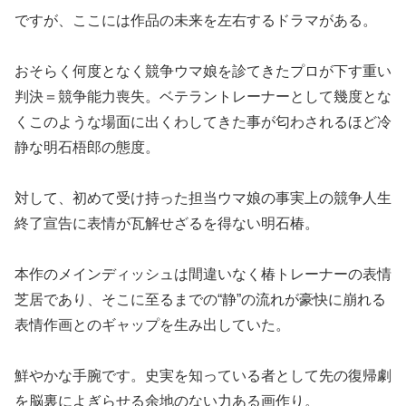
ですが、ここには作品の未来を左右するドラマがある。
おそらく何度となく競争ウマ娘を診てきたプロが下す重い
判決＝競争能力喪失。ベテラントレーナーとして幾度とな
くこのような場面に出くわしてきた事が匂わされるほど冷
静な明石梧郎の態度。
対して、初めて受け持った担当ウマ娘の事実上の競争人生
終了宣告に表情が瓦解せざるを得ない明石椿。
本作のメインディッシュは間違いなく椿トレーナーの表情
芝居であり、そこに至るまでの“静”の流れが豪快に崩れる
表情作画とのギャップを生み出していた。
鮮やかな手腕です。史実を知っている者として先の復帰劇
を脳裏によぎらせる余地のない力ある画作り。