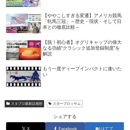
【ややこしすぎる変遷】アメリカ競馬
「牝馬三冠」～歴史・現状・そして日
本との徹底比較～
【脱！初心者】オグリキャップの偉大
なる功績“クラシック追加登録制度”を
解説
もう一度ディープインパクトに逢いた
い
スタブロ最新話感想
スターブロッサム
シェアする
X
Facebook
はてブ