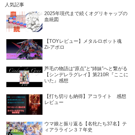
人気記事
2025年現代まで続くオグリキャップの
血統図
【TOYレビュー】メタルロボット魂
Zi-アポロ
芦毛の物語は“原点”と“姉妹”へと繋がる
【シンデレラグレイ】第210R『ここに
いた』感想
【打ち切りも納得】アコライト 感想
レビュー
ウマ娘と振り返る【名牝たち37名】テ
ィアラライン３７年史