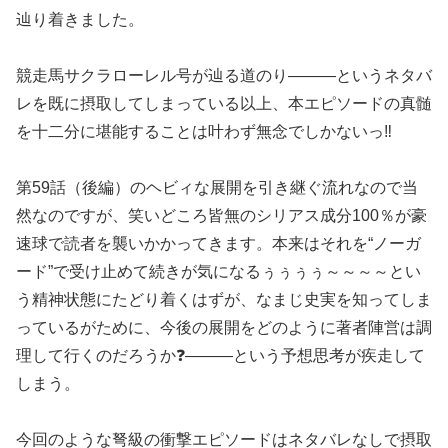
辿り着きました。
競走馬サクラローレル号が辿る道のり———というネタバ
レを既に摂取してしまっている以上、本エピソードの真髄
を十二分に堪能することは叶わず無念でしかないっ‼️
第59話（後編）のヘビィな展開を引き継ぐ流れなので当
然なのですが、笑いどころ皆無のシリアス成分100％が豪
速球で読者を襲いかかってきます。本来はそれを“ノーガ
ード”で受け止めて続きが気になるぅぅぅぅ～～～～とい
う精神状態にたどり着くはずが、なまじ史実を知ってしま
っているがために、今後の展開をどのように著者陣営は調
理して行くのだろうか❓———という予想思考が疾走して
しまう。
今回のような弩級の衝撃エピソードはネタバレなしで摂取