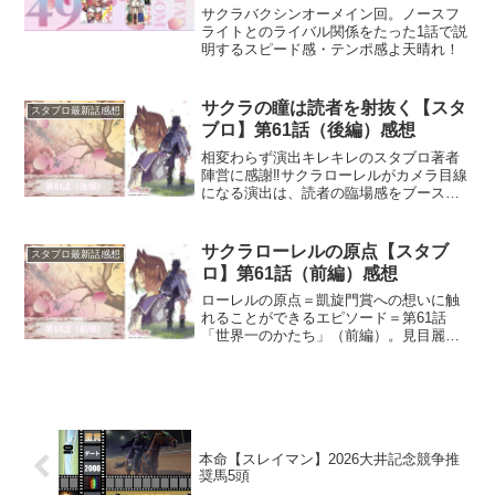
サクラバクシンオーメイン回。ノースフ
ライトとのライバル関係をたった1話で説
明するスピード感・テンポ感よ天晴れ！
サクラの瞳は読者を射抜く【スタ
スタブロ最新話感想
ブロ】第61話（後編）感想
相変わらず演出キレキレのスタブロ著者
陣営に感謝‼️サクラローレルがカメラ目線
になる演出は、読者の臨場感をブースト
し、椿トレーナーとのシンクロ率も底上
げる。サクラローレルというウマ娘屈指
の目力を持つキャラクターの魅力を最大
サクラローレルの原点【スタブ
スタブロ最新話感想
限に活かした演出はお...
ロ】第61話（前編）感想
ローレルの原点＝凱旋門賞への想いに触
れることができるエピソード＝第61話
「世界一のかたち」（前編）。見目麗し
い幼少期ローレルの姿をお目に書かれる
ことにも感謝だが、1シーンで“虚構”と“真
実”という相反する要素を融合させて出力
させてきた著者陣...
本命【スレイマン】2026大井記念競争推
奨馬5頭