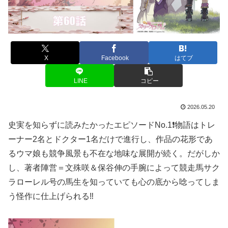
X
Facebook
はてブ
LINE
コピー
2026.05.20
史実を知らずに読みたかったエピソードNo.1❗️物語はトレ
ーナー2名とドクター1名だけで進行し、作品の花形であ
るウマ娘も競争風景も不在な地味な展開が続く。だがしか
し、著者陣営＝文殊咲＆保谷伸の手腕によって競走馬サク
ラローレル号の馬生を知っていても心の底から唸ってしま
う怪作に仕上げられる‼️