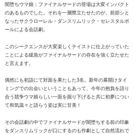
闇堕ちウマ娘：ファイナルサードの登場は大変インパクト
のあるものでした。それを一層際立たせたのが、前節シと
なったサクラローレル・ダンスリムリック・セレスタルポ
ールによる会話劇。
このシークエンスが大変楽しくテイストに仕上がっていた
ことによる緩急がファイナルサードの存在を強く立たせた
と言えます。
偶然にも初詣にて対面を果たした3名。新年の幕開けタイ
ミングでの出会いということもあって、今年の抱負を語り
合う競争ウマ娘らしい一面を掘り下げると共に初夢につい
て和気藹々と語らう姿は実に甘美！
その会話劇の中でファイナルサードが闇堕ちする前の印象
をダンスリムリックが口にするのも作劇として自然流れで