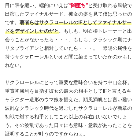
目に隈を纏い、端的にいえば
“闇堕ち”
と受け取れる風貌で
出演したファイナルサード。彼女の姿を見て僕は思ったの
です。
著者らはサクラローレルのIFとしてファイナルサー
ドをデザインしたのだと
。もしも、明石椿トレーナーと出
会うことがなかったら・・・。もしも、クラシック期にナ
リタブライアンと相対していたら・・・。一際陽の属性を
持つサクラローレルといえど闇に染まっていたかのかもし
れない。
サクラローレルにとって重要な意味合いを持つ中山金杯。
重賞初勝利を目指す彼女の最大の相手としてIFと言えるキ
ャラクター造形のウマ娘を据えた。順風満帆とは言い難い
波乱なクラシック時代を過ごしたサクラローレルが新章の
初戦で対する相手としてこれ以上の存在はいないでしょ
う。その波乱であった日々にも意味・意義があったことを
証明することが叶うのですからねぇ。