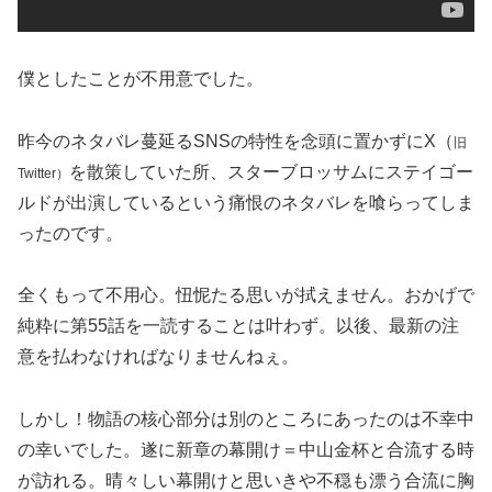
僕としたことが不用意でした。
昨今のネタバレ蔓延るSNSの特性を念頭に置かずにX（
旧
を散策していた所、スターブロッサムにステイゴー
Twitter）
ルドが出演しているという痛恨のネタバレを喰らってしま
ったのです。
全くもって不用心。忸怩たる思いが拭えません。おかげで
純粋に第55話を一読することは叶わず。以後、最新の注
意を払わなければなりませんねぇ。
しかし！物語の核心部分は別のところにあったのは不幸中
の幸いでした。遂に新章の幕開け＝中山金杯と合流する時
が訪れる。晴々しい幕開けと思いきや不穏も漂う合流に胸