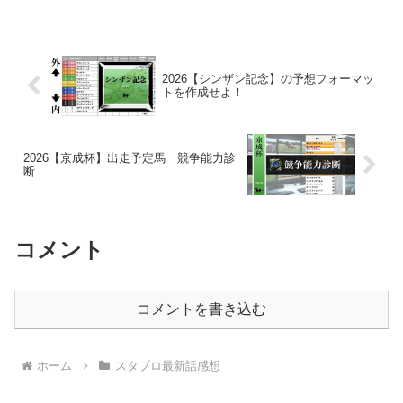
真打に采配することができる作品世界の
懐の深さと、著者らの手綱の握り方に拍
手‼️おはようござい...
2026【シンザン記念】の予想フォーマッ
トを作成せよ！
2026【京成杯】出走予定馬 競争能力診
断
コメント
コメントを書き込む
ホーム
スタブロ最新話感想