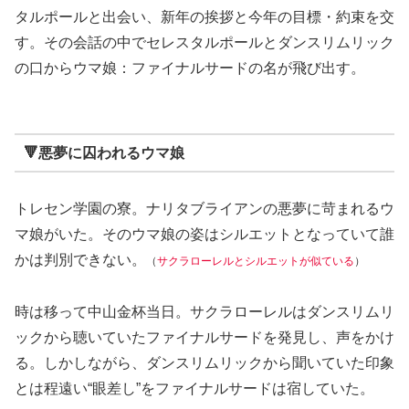
タルポールと出会い、新年の挨拶と今年の目標・約束を交
す。その会話の中でセレスタルポールとダンスリムリック
の口からウマ娘：ファイナルサードの名が飛び出す。
🔻悪夢に囚われるウマ娘
トレセン学園の寮。ナリタブライアンの悪夢に苛まれるウ
マ娘がいた。そのウマ娘の姿はシルエットとなっていて誰
かは判別できない。
（
サクラローレルとシルエットが似ている
）
時は移って中山金杯当日。サクラローレルはダンスリムリ
ックから聴いていたファイナルサードを発見し、声をかけ
る。しかしながら、ダンスリムリックから聞いていた印象
とは程遠い“眼差し”をファイナルサードは宿していた。