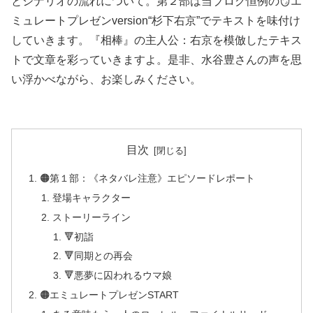
とシナリオの流れについて。第２部は当ブログ恒例の🪞エ
ミュレートプレゼンversion“杉下右京”でテキストを味付け
していきます。『相棒』の主人公：右京を模倣したテキス
トで文章を彩っていきますよ。是非、水谷豊さんの声を思
い浮かべながら、お楽しみください。
目次
🟠第１部：《ネタバレ注意》エピソードレポート
登場キャラクター
ストーリーライン
🔻初詣
🔻同期との再会
🔻悪夢に囚われるウマ娘
🟠エミュレートプレゼンSTART