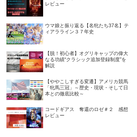
レビュー
ウマ娘と振り返る【名牝たち37名】テ
ィアラライン３７年史
【脱！初心者】オグリキャップの偉大
なる功績“クラシック追加登録制度”を
解説
【ややこしすぎる変遷】アメリカ競馬
「牝馬三冠」～歴史・現状・そして日
本との徹底比較～
コードギアス 奪還のロゼ＃２ 感想
レビュー