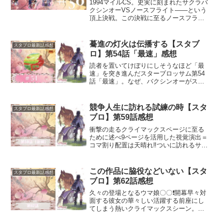
1994マイルCS。史実に刻まれたサクラバ
クシンオーVSノースフライト——という
頂上決戦。この決戦に至るノースフライ
トの数多ものヒストリーをわずか22ペー
ジに盛り込む著者陣営の手腕に拍手！
驀進の灯火は伝播する【スタブ
スタブロ最新話感想
ロ】第54話「最速」感想
読者を置いてけぼりにしそうなほど「最
速」を突き進んだスターブロッサム第54
話「最速」。なぜ、バクシンオーがスプ
リンターズSをラストランと定めたのか解
き明かすことで、そのスピードに伴走が
叶う。
競争人生に訪れる試練の時【スタ
スタブロ最新話感想
ブロ】第59話感想
衝撃の走るクライマックスページに至る
ために述べ9ページを活用した視覚演出＝
コマ割り配置は天晴れ‼️ついに訪れるサク
ラローレル最大の試練の時。ナリタブラ
イアンの故障エピソードと対をなす作
劇。スタブロ初となる“前後編”という意義
この作品に脇役などいない【スタ
スタブロ最新話感想
を受け止める他な...
ブロ】第62話感想
久々の登場となるウマ娘〇〇❗️開幕早々対
面する彼女の華々しい活躍する前座にし
てしまう熱いクライマックスシーン。ウ
マ娘の活躍を前座、トレーナーの活躍を