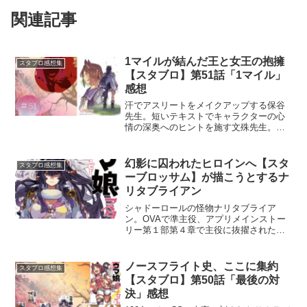
関連記事
1マイルが結んだ王と女王の抱擁
スタブロ感想集
【スタブロ】第51話「1マイル」
感想
汗でアスリートをメイクアップする保谷
先生。短いテキストでキャラクターの心
情の深奥へのヒントを施す文殊先生。こ
れぞスタブロの真骨頂と言える著者2名の
技が光る第51話「1マイル」の感想プレゼ
ン。
幻影に囚われたヒロインへ【スタ
スタブロ感想集
ーブロッサム】が描こうとするナ
リタブライアン
シャドーロールの怪物ナリタブライア
ン。OVAで準主役、アプリメインストー
リー第１部第４章で主役に抜擢された彼
女をスターブロッサム陣営は姉の幻影に
囚われたヒロインとして描かんとする。
ノースフライト史、ここに集約
スタブロ感想集
【スタブロ】第50話「最後の対
決」感想