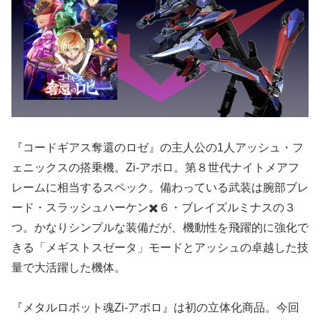
『コードギアス奪還のロゼ』の主人公の1人アッシュ・フ
ェニックスの搭乗機。Zi-アポロ。第８世代ナイトメアフ
レームに相当するスペック。備わっている武装は腕部ブレ
ード・スラッシュハーケン✖️６・ブレイズルミナスの３
つ。かなりシンプルな装備だが、機動性を飛躍的に強化で
きる「メギストスゼータ」モードとアッシュの卓越した技
量で大活躍した機体。
『メタルロボット魂Zi-アポロ』は初の立体化商品。今回