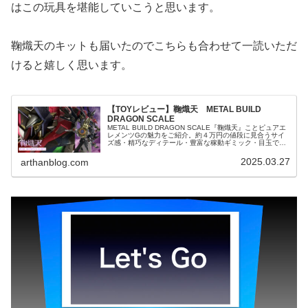
はこの玩具を堪能していこうと思います。
鞠熾天のキットも届いたのでこちらも合わせて一読いただ
けると嬉しく思います。
【TOYレビュー】鞠熾天 METAL BUILD
DRAGON SCALE
METAL BUILD DRAGON SCALE『鞠熾天』ことピュアエ
レメンツGの魅力をご紹介。約４万円の値段に見合うサイ
ズ感・精巧なディテール・豊富な稼動ギミック・目玉であ
るトライアームズの遊びやすさ・プレイバリューは素晴ら
しい限り！
2025.03.27
arthanblog.com