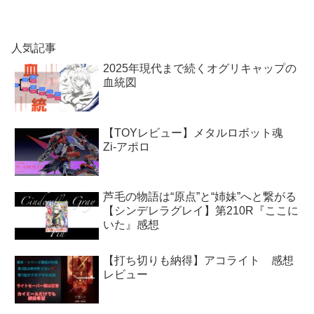
人気記事
2025年現代まで続くオグリキャップの
血統図
【TOYレビュー】メタルロボット魂
Zi-アポロ
芦毛の物語は“原点”と“姉妹”へと繋がる
【シンデレラグレイ】第210R『ここに
いた』感想
【打ち切りも納得】アコライト 感想
レビュー