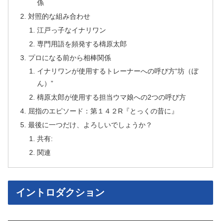
係
対照的な組み合わせ
江戸っ子なイナリワン
専門用語を頻発する檮原太郎
プロになる前から相棒関係
イナリワンが使用するトレーナーへの呼び方“坊（ぼ
ん）”
檮原太郎が使用する担当ウマ娘への2つの呼び方
屈指のエピソード：第１４２R『とっくの昔に』
最後に一つだけ、よろしいでしょうか？
共有:
関連
イントロダクション