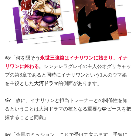
👓「何を隠そう
永世三強篇はイナリワンに始まり、イナ
リワンに終わる
。シンデレラグレイの主人公オグリキャッ
プの第3章であると同時にイナリワンという1人のウマ娘
を主役とした
大河ドラマ
的側面があります」
👓「故に、イナリワンと担当トレーナーとの関係性を知
るということは大河ドラマの核となる重要な🧩ピースを把
握することと同義」
👓「今回のミッション。これで受けて立ちます。手短に