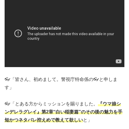
👓「皆さん、初めまして。警視庁特命係の👓と申しま
す」
👓「とある方からミッションを賜りました。
『ウマ娘シ
ンデレラグレイ』第2章“白い稲妻篇”のその後の魅力を手
短かつネタバレ控えめで教えて欲しい
と」