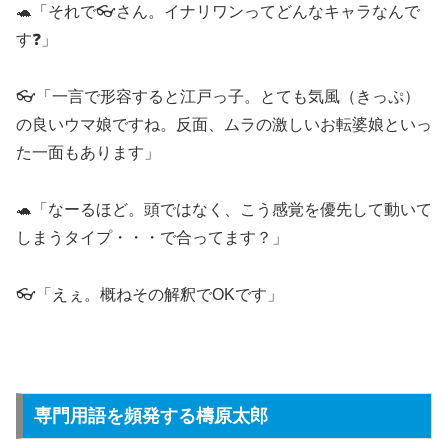
🐢「それで👓さん。イナリワンってどんなキャラなんで
す❓」
👓「一言で形容すると江戸っ子。とても気風（きっぷ）
の良いウマ娘ですね。反面、ムラの激しいお転婆娘といっ
た一面もあります」
🐢「なーるほど。頭ではなく、こう感覚を優先して動いて
しまうタイプ・・・で合ってます？」
👓「えぇ。概ねその解釈でOKです」
専門用語を頻発する檮原太郎