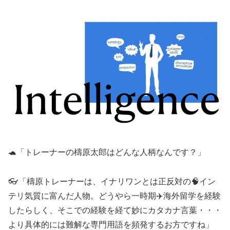
🐢「トレーナーの檮原太郎はどんな人柄なんです？」
👓「檮原トレーナーは、イナリワンとは正反対の🧠イン
テリ気質に富んだ人物。どうやら一時期✈️海外留学を経験
したらしく、そこでの経験を経て妙にカタカナ言葉・・・
より具体的には難解な専門用語を頻発するお方ですね」