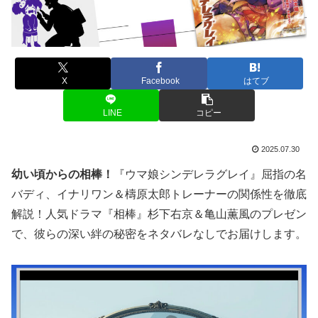
X
Facebook
はてブ
LINE
コピー
2025.07.30
幼い頃からの相棒！
『ウマ娘シンデレラグレイ』屈指の名
バディ、イナリワン＆檮原太郎トレーナーの関係性を徹底
解説！人気ドラマ『相棒』杉下右京＆亀山薫風のプレゼン
で、彼らの深い絆の秘密をネタバレなしでお届けします。