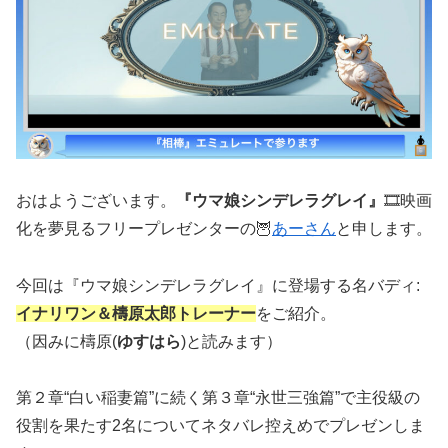
おはようございます。
『ウマ娘シンデレラグレイ』
🎞️映画
化を夢見るフリープレゼンターの🦉
あーさん
と申します。
今回は『ウマ娘シンデレラグレイ』に登場する名バディ:
イナリワン＆檮原太郎トレーナー
をご紹介。
（因みに檮原(
ゆすはら
)と読みます）
第２章“白い稲妻篇”に続く第３章“永世三強篇”で主役級の
役割を果たす2名についてネタバレ控えめでプレゼンしま