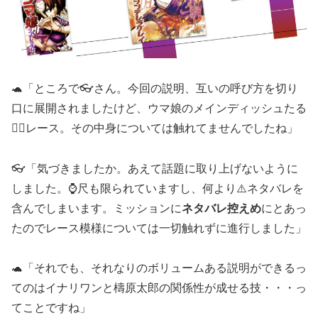
🐢「ところで👓さん。今回の説明、互いの呼び方を切り
口に展開されましたけど、ウマ娘のメインディッシュたる
🏃‍♀️レース。その中身については触れてませんでしたね」
👓「気づきましたか。あえて話題に取り上げないように
しました。⌚️尺も限られていますし、何より⚠️ネタバレを
含んでしまいます。ミッションに
ネタバレ控えめ
にとあっ
たのでレース模様については一切触れずに進行しました」
🐢「それでも、それなりのボリュームある説明ができるっ
てのはイナリワンと檮原太郎の関係性が成せる技・・・っ
てことですね」