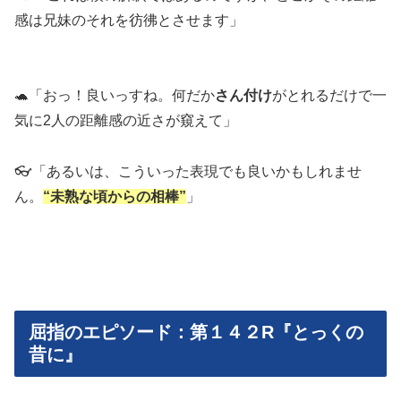
感は兄妹のそれを彷彿とさせます」
🐢「おっ！良いっすね。何だか
さん付け
がとれるだけで一
気に2人の距離感の近さが窺えて」
👓「あるいは、こういった表現でも良いかもしれませ
ん。
“未熟な頃からの相棒”
」
屈指のエピソード：第１４２R『とっくの
昔に』