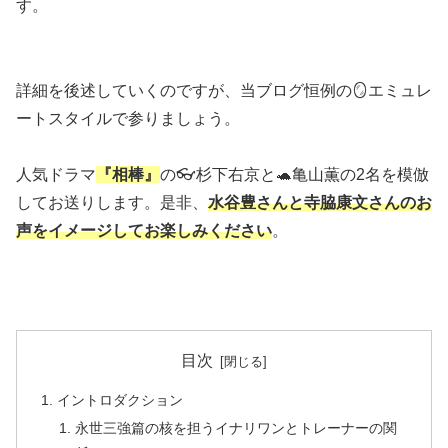
す。
詳細を後述していくのですが、当ブログ恒例の🪞エミュレ
ートスタイルで参りましょう。
人気ドラマ
『相棒』
の👓杉下右京と🐢亀山薫の2名を模倣
してお送りします。是非、
水谷豊さんと寺脇康文さんのお
声をイメージしてお楽しみください
。
目次
イントロダクション
永世三強篇の核を担うイナリワンとトレーナーの関