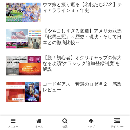
ウマ娘と振り返る【名牝たち37名】テ
ィアラライン３７年史
【ややこしすぎる変遷】アメリカ競馬
「牝馬三冠」～歴史・現状・そして日
本との徹底比較～
【脱！初心者】オグリキャップの偉大
なる功績“クラシック追加登録制度”を
解説
コードギアス 奪還のロゼ＃２ 感想
レビュー
プレゼンEmulate
シンデレラグレイ
メニュー
ホーム
検索
トップ
サイドバー