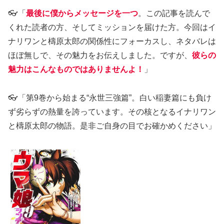
👓「
最後に僕からメッセージを一つ
。この記事を読んで
くれた読者の方、そしてミッションを届けた方。今回はイ
ナリワンと檮原太郎の関係性にフォーカスし、ネタバレは
ほぼ無しで、その魅力をお伝えしました。ですが、
彼らの
魅力はこんなものではありませんよ！
」
👓「第9巻から始まる“永世三強篇”。白い稲妻篇にも負け
ず劣らずの熱量を誇っています。その核となるイナリワン
と檮原太郎の物語。是非ご自身の目でお確かめください」