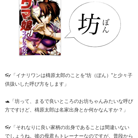
👓「イナリワンは檮原太郎のことを“坊（ぼん）”と少々子
供扱いした呼び方をします」
🐢「坊って、まるで良いところのお坊ちゃんみたいな呼び
方ですけど、檮原太郎は名家出身とか何かなんすか？」
👓「それなりに良い家柄の出身であることは間違いない
でしょうね。彼の母君もトレーナーなのですが、普段から