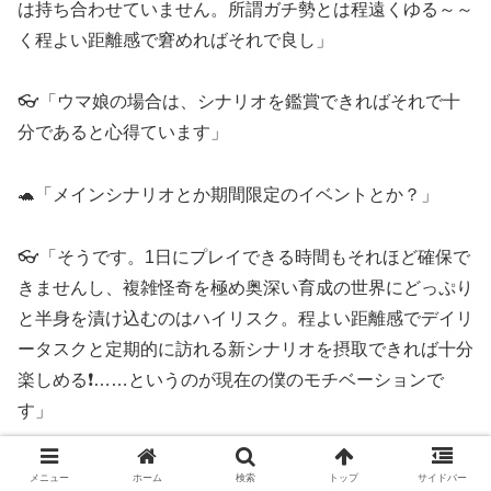
は持ち合わせていません。所謂ガチ勢とは程遠くゆる～～
く程よい距離感で窘めればそれで良し」
👓「ウマ娘の場合は、シナリオを鑑賞できればそれで十
分であると心得ています」
🐢「メインシナリオとか期間限定のイベントとか？」
👓「そうです。1日にプレイできる時間もそれほど確保で
きませんし、複雑怪奇を極め奥深い育成の世界にどっぷり
と半身を漬け込むのはハイリスク。程よい距離感でデイリ
ータスクと定期的に訪れる新シナリオを摂取できれば十分
楽しめる❗️……というのが現在の僕のモチベーションで
す」
メニュー
ホーム
検索
トップ
サイドバー