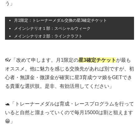
う」
月1限定：トレーナーメダル交換の星3確定チケット
メインシナリオ１部：スペシャルウィーク
メインシナリオ２部：ラインクラフト
👓「改めて申します。月1限定の
星3確定チケット
が最も
オススメ。他に魅力を感じる交換先があれば別ですが、初
心者・無課金・微課金が確実に星3育成ウマ娘をGETでき
る貴重な選択肢。是非、有効活用してください」
🐢「トレーナーメダルは育成・レースプログラムを行って
いると自然と溜まっていくので毎月15000は割と狙えます
😁」