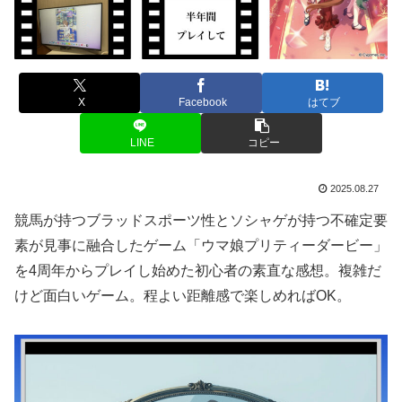
X
Facebook
はてブ
LINE
コピー
2025.08.27
競馬が持つブラッドスポーツ性とソシャゲが持つ不確定要
素が見事に融合したゲーム「ウマ娘プリティーダービー」
を4周年からプレイし始めた初心者の素直な感想。複雑だ
けど面白いゲーム。程よい距離感で楽しめればOK。