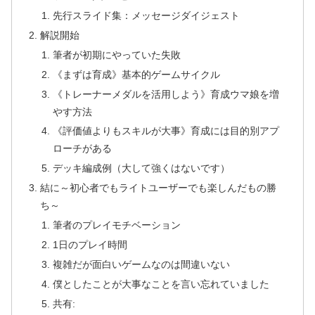
先行スライド集：メッセージダイジェスト
解説開始
筆者が初期にやっていた失敗
《まずは育成》基本的ゲームサイクル
《トレーナーメダルを活用しよう》育成ウマ娘を増
やす方法
《評価値よりもスキルが大事》育成には目的別アプ
ローチがある
デッキ編成例（大して強くはないです）
結に～初心者でもライトユーザーでも楽しんだもの勝
ち～
筆者のプレイモチベーション
1日のプレイ時間
複雑だが面白いゲームなのは間違いない
僕としたことが大事なことを言い忘れていました
共有: