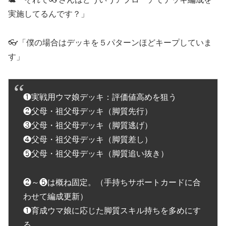
実施してるんです？」
👓「僕の場合はデッキを５パターンほどキープしていま
す」
❶実戦用ウマ娘デッキ：評価値高めを狙う
❷父母・祖父母デッキ（脚質先行）
❸父母・祖父母デッキ（脚質逃げ）
❹父母・祖父母デッキ（脚質差し）
❺父母・祖父母デッキ（脚質追い抜き）
❷～❺は概ね固定。（手持ちサポートカードに合
わせて編成更新）
❶育成ウマ娘に応じた脚質スキル持ちを多めにす
る