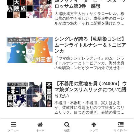
娘プリティーダービー スターブ
ロッサム第3巻 感想
大器晩成方主人公：サクラローレル。桜
は蕾の時でも美しい。成長途中のローレ
ルが放つ魅力・それに影響を受けたウマ
娘2名を古畑任三郎エミュでご紹介。
シングレが誇る【幼馴染コンビ】
プレゼンEmulate
ムーンライトルナシー＆トニビア
ンカ
『ウマ娘シンデレラグレイ』のムーンラ
イトルナシーとトニビアンカ。海外出身
の幼馴染コンビがターフ内外で見せる意
外な一面を徹底解説。人気ドラマ『相
棒』風の会話形式で、その関係性を深掘
りします。
【不器用の意地を貫く2400m】ウ
スタブロ感想集
マ娘ダンスリムリックについて語
りたい
不器用・不器用・不器用。実力はある
が、柔軟性に課題ありのウマ娘ダンスリ
ムリック。目つきの鋭さ、表情の厳つさ
が目立つが礼儀正しい良い子なウマ娘を
ご紹介。クーデレの素質あり！？
【キャラクタープレゼン】ウマ娘
プレゼンEmulate
メニュー
ホーム
検索
トップ
サイドバー