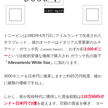
トニービンは1983年4月7日にアイルランドで生産された
サラブレッド 。彼のオーナーはイタリア人実業家のルチ
アーノ・ガウッチ氏
。わずか💴
3,000ギニ
（Luciano Gaucci）
ー
という比較的安価な価格で購入され ガウッチ氏の旗下
「Allevamento White Star」
に加わります。
3000ギニーを日本円に換算しますと約65万円程度。確か
に破格の価格ですねぇ。
しかし、彼が現役時代に獲得した賞金総額は
118万9885ポ
ンド＝日本円で2億
を超えます。巨額の賞金を稼ぎ 、ヨー