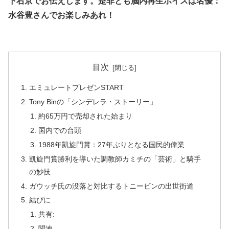
下右京でお伝えします。是非とも脳内再生ボイスは名優：
水谷豊さんでお楽しみあれ！
目次
エミュレートプレゼンSTART
Tony Binの「シンデレラ・ストーリー」
約65万円で売却された始まり
国内での台頭
1988年凱旋門賞：27年ぶりとなる国民的偉業
凱旋門賞勝利を導いた調教師カミチの「芸術」と騎手
の妙技
ガウッチ氏の没落と対比するトニービンの出世街道
結びに
共有:
関連