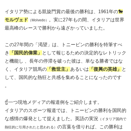
イタリア勢による凱旋門賞の最後の勝利は、1961年の
🐎
モルヴェド
。実に27年もの間、イタリアは世界
（Molvedo）
最高峰のレースで勝利から遠ざかっていました。
この27年間の「渇望」は、トニービンの勝利を特筆すべ
き
「国民的偉業」
として報じるための決定的なレトリック
と機能し 、長年の停滞を破った彼は、単なる勝者ではな
く、イタリア競馬の
「救世主」
あるいは
「復興の英雄」
と
して、国民的な熱狂と共感を集めることになったのです
。
☝️一つ現地メディアの報道例をご紹介します。
イタリアのスポーツ報道では、トニービンの勝利を国民的
な感情の爆発として捉えました。英語の実況
（イタリア国内で
の言葉を借りれば、この勝利は
熱狂的に引用されたと思われる）