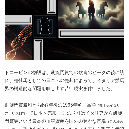
トニービンの物語は、凱旋門賞での歓喜のピークの後に訪
れ、種牡馬としての日本への売却によって、イタリア競馬
界の構造的な問題を映し出す苦い現実を伴いました。
凱旋門賞勝利から約7年後の1995年頃、高額
（数十億イタリ
で日本へ売却 。この取引はイタリアから凱旋
ア・リラ相当）
門賞馬という最高の血統資産を国外の豊かな市場
（この場合