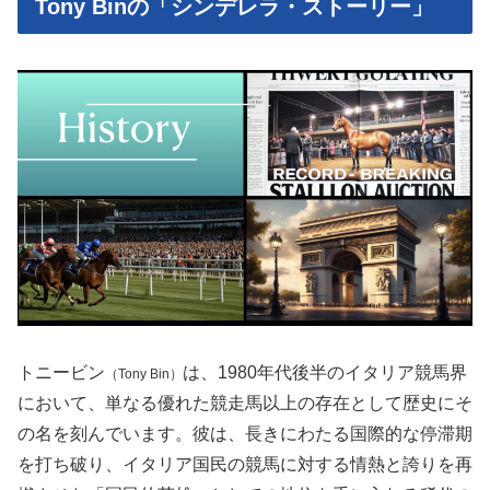
Tony Binの「シンデレラ・ストーリー」
トニービン
は、1980年代後半のイタリア競馬界
（Tony Bin）
において、単なる優れた競走馬以上の存在として歴史にそ
の名を刻んでいます。彼は、長きにわたる国際的な停滞期
を打ち破り、イタリア国民の競馬に対する情熱と誇りを再