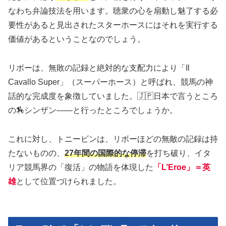
なわち弁論技法を用います。聴衆の心を扇動し魅了する必
要性があると見出されたスターホースにはそれを実行する
価値があるということなのでしょう。
リボーは、無敗の記録と絶対的な支配力により「Il
Cavallo Super」（スーパーホース）と呼ばれ、競馬の神
話的な完成度を象徴していました。🇯🇵日本で言うところ
の🏇シンザン——と行ったところでしょうか。
これに対し、トニービンは、リボーほどの無敵の記録は持
たないものの、
27年間の国際的な停滞
を打ち破り、イタ
リア競馬界の「復活」の物語を体現した
「L’Eroe」＝英
雄
として位置づけられました。