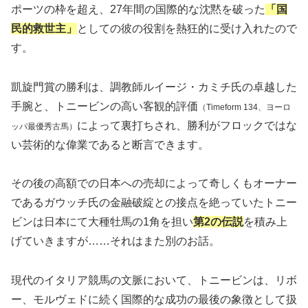
ポーツの枠を超え、27年間の国際的な沈黙を破った
「国
民的救世主」
としての彼の役割を熱狂的に受け入れたので
す。
凱旋門賞の勝利は、調教師ルイージ・カミチ氏の卓越した
手腕と、トニービンの高い客観的評価
（Timeform 134、ヨーロ
によって裏打ちされ、勝利がフロックではな
ッパ最優秀古馬）
い芸術的な偉業であると断言できます。
その後の高額での日本への売却によって奇しくもオーナー
であるガウッチ氏の金融破綻との接点を絶っていたトニー
ビンは日本にて大種牡馬の1角を担い
第2の伝説
を積み上
げていきますが……それはまた別のお話。
現代のイタリア競馬の文脈において、トニービンは、リボ
ー、モルヴェドに続く国際的な成功の最後の象徴として扱