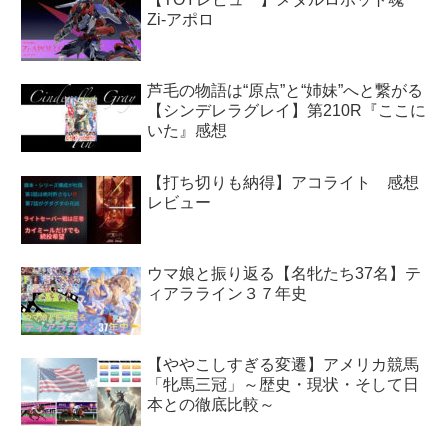
Zi-アポロ
芦毛の物語は“原点”と“姉妹”へと繋がる
【シンデレラグレイ】第210R『ここに
いた』感想
【打ち切りも納得】アコライト 感想
レビュー
ウマ娘と振り返る【名牝たち37名】テ
ィアラライン３７年史
【ややこしすぎる変遷】アメリカ競馬
「牝馬三冠」～歴史・現状・そして日
本との徹底比較～