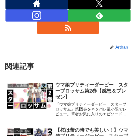
Arthan
関連記事
ウマ娘プリティーダービー スタ
スタブロ感想集
ーブロッサム第2巻【感想＆プレ
ゼン】
『ウマ娘プリティーダービー スターブ
ロッサム』第2️⃣巻をネタバレ最小限でレ
ビュー。筆者お気に入りのエピソード：
第14話も深掘りプレゼン！古畑任三郎エ
ミュレートでお届けします。
【桜は蕾の時でも美しい！】ウマ
プレゼンEmulate