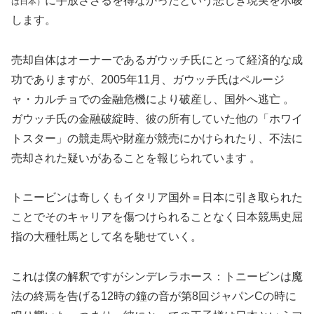
に手放さざるを得なかったという悲しき現実を示唆
は日本）
します。
売却自体はオーナーであるガウッチ氏にとって経済的な成
功でありますが、2005年11月、ガウッチ氏はペルージ
ャ・カルチョでの金融危機により破産し、国外へ逃亡 。
ガウッチ氏の金融破綻時、彼の所有していた他の「ホワイ
トスター」の競走馬や財産が競売にかけられたり、不法に
売却された疑いがあることを報じられています 。
トニービンは奇しくもイタリア国外＝日本に引き取られた
ことでそのキャリアを傷つけられることなく日本競馬史屈
指の大種牡馬として名を馳せていく。
これは僕の解釈ですがシンデレラホース：トニービンは魔
法の終焉を告げる12時の鐘の音が第8回ジャパンCの時に