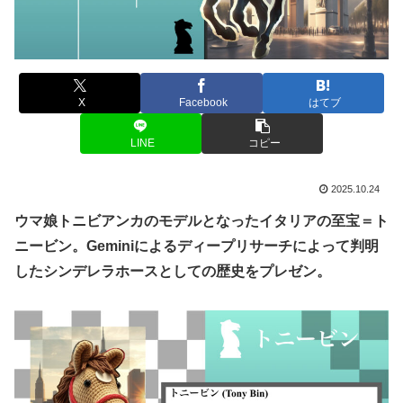
X
Facebook
はてブ
LINE
コピー
2025.10.24
ウマ娘トニビアンカのモデルとなったイタリアの至宝＝ト
ニービン。
Gemini
によるディープリサーチによって判明
したシンデレラホースとしての歴史をプレゼン。