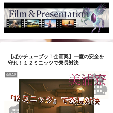
【ぱかチューブッ！企画案】一室の安全を
守れ！１２ミニッツで寮長対決
企画立案