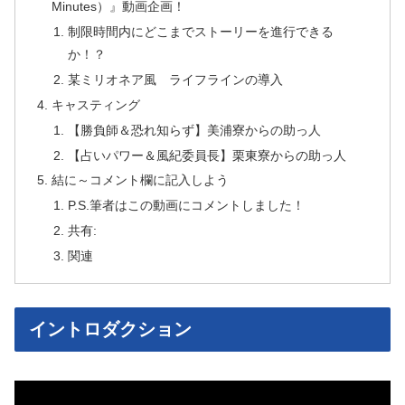
Minutes）』動画企画！
制限時間内にどこまでストーリーを進行できる
か！？
某ミリオネア風 ライフラインの導入
キャスティング
【勝負師＆恐れ知らず】美浦寮からの助っ人
【占いパワー＆風紀委員長】栗東寮からの助っ人
結に～コメント欄に記入しよう
P.S.筆者はこの動画にコメントしました！
共有:
関連
イントロダクション