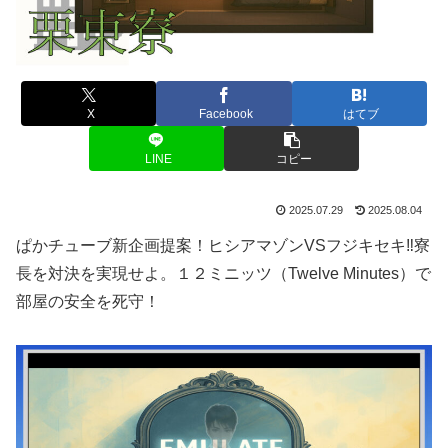
X
Facebook
はてブ
LINE
コピー
2025.07.29
2025.08.04
ぱかチューブ新企画提案！ヒシアマゾンVSフジキセキ‼️寮
長を対決を実現せよ。１２ミニッツ（Twelve Minutes）で
部屋の安全を死守！