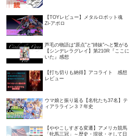
【TOYレビュー】メタルロボット魂
Zi-アポロ
芦毛の物語は“原点”と“姉妹”へと繋がる
【シンデレラグレイ】第210R『ここに
いた』感想
【打ち切りも納得】アコライト 感想
レビュー
ウマ娘と振り返る【名牝たち37名】テ
ィアラライン３７年史
【ややこしすぎる変遷】アメリカ競馬
「牝馬三冠」～歴史・現状・そして日