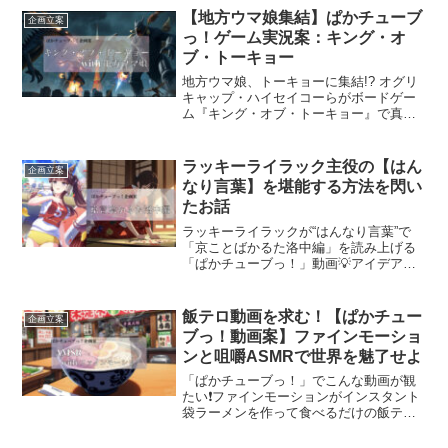
【地方ウマ娘集結】ぱかチューブ
企画立案
っ！ゲーム実況案：キング・オ
ブ・トーキョー
地方ウマ娘、トーキョーに集結!? オグリ
キャップ・ハイセイコーらがボードゲー
ム『キング・オブ・トーキョー』で真剣
勝負する姿を見たくはないか‼️半沢直樹エ
ミュで贈る、空想企画プレゼン！
ラッキーライラック主役の【はん
企画立案
なり言葉】を堪能する方法を閃い
たお話
ラッキーライラックが“はんなり言葉”で
「京ことばかるた洛中編」を読み上げる
「ぱかチューブっ！」動画💡アイデアを
閃きました！番組に集結するは方言ウマ
娘たち。笑いと雅が交錯する新感覚ゲー
ム実況！如何でしょう？
飯テロ動画を求む！【ぱかチュー
企画立案
ブっ！動画案】ファインモーショ
ンと咀嚼ASMRで世界を魅了せよ
「ぱかチューブっ！」でこんな動画が観
たい❗️ファインモーションがインスタント
袋ラーメンを作って食べるだけの飯テロ
＆ASMR企画。半沢直樹節でプレゼンし
ます。