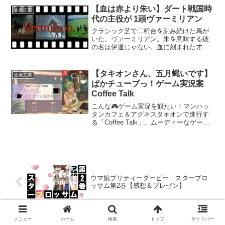
【血は赤より朱い】ダート戦国時
企画立案
代の主役が 1頭ヴァーミリアン
クラシック芝で二桁台を刻み続けた馬が
いた。ヴァーミリアン。朱を意味する彼
の名は伊達じゃない。血に刻まれた才覚
を開花させダートの主役に転じる物語。
【タキオンさん、五月蝿いです】
企画立案
ぱかチューブっ！ゲーム実況案
Coffee Talk
こんな🎮ゲーム実況を観たい！マンハッ
タンカフェ＆アグネスタキオンで進行す
る「Coffee Talk」。ムーディーなゲーム
も劇薬タキオンと中和剤カフェのコンビ
なら神回確実‼️
ウマ娘プリティーダービー スターブロ
ッサム第2巻【感想＆プレゼン】
メニュー
ホーム
検索
トップ
サイドバー
【永世三強篇の中核】イナリワン＆檮原