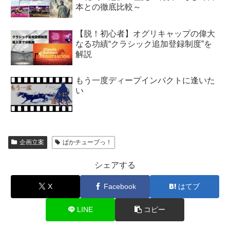
本との徹底比較～
【脱！初心者】オグリキャップの偉大
なる功績“クラシック追加登録制度”を
解説
もう一度ディープインパクトに逢いた
い
企画立案
ぱかチューブっ！
シェアする
X
Facebook
はてブ
LINE
コピー