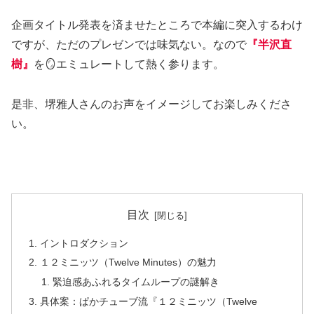
企画タイトル発表を済ませたところで本編に突入するわけ
ですが、ただのプレゼンでは味気ない。なので
『半沢直
樹』
を🪞エミュレートして熱く参ります。
是非、堺雅人さんのお声をイメージしてお楽しみくださ
い。
目次
イントロダクション
１２ミニッツ（Twelve Minutes）の魅力
緊迫感あふれるタイムループの謎解き
具体案：ぱかチューブ流『１２ミニッツ（Twelve