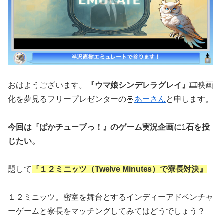
おはようございます。
『ウマ娘シンデレラグレイ』
🎞️映画
化を夢見るフリープレゼンターの🦉
あーさん
と申します。
今回は『ぱかチューブっ！』のゲーム実況企画に1石を投
じたい。
題して
『１２ミニッツ（Twelve Minutes）で寮長対決』
１２ミニッツ。密室を舞台とするインディーアドベンチャ
ーゲームと寮長をマッチングしてみてはどうでしょう？