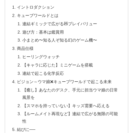
イントロダクション
キューブワールドとは
連結ギミックで広がる🧸プレイバリュー
遊び方：基本は鑑賞用
小まとめ〜知る人ぞ知る幻のゲーム機〜
商品仕様
ヒーリングウォッチ
【キャラに応じた】ミニゲームを搭載
連結で起こる化学反応
ビジョン～ウマ娘❌キューブワールドで起こる未来
【癒し】あなたのデスク、手元に担当ウマ娘の日常
風景を
【スマホを持っていない】キッズ需要へ応える
【ルームメイト再現など】連結で広がる無限の可能
性
結びに──