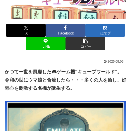
X
Facebook
はてブ
LINE
コピー
2025.08.03
かつて一世を風靡した🎮ゲーム機“キューブワールド”。
令和の世にウマ娘と合流したら・・・多くの人を癒し、好
奇心を刺激する名機が誕生する。