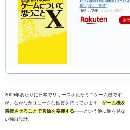
Think about the Video Game
籍】[ 桜井 政博 ]
価格：734円
(2025/8/3時点)
楽
2006年あたりに日本でリリースされたミニゲーム機です
が、なかなかユニークな性質を持っています。
ゲーム機を
隣接させることで真価を発揮する
——という他に類を見な
い独自設計。