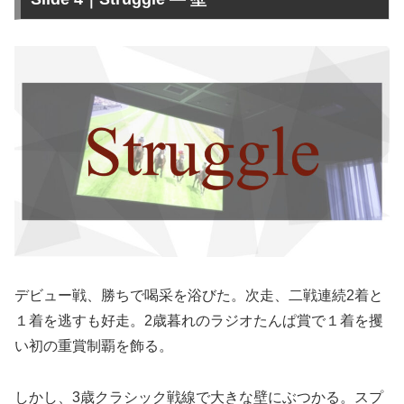
デビュー戦、勝ちで喝采を浴びた。次走、二戦連続2着と
１着を逃すも好走。2歳暮れのラジオたんぱ賞で１着を攫
い初の重賞制覇を飾る。
しかし、3歳クラシック戦線で大きな壁にぶつかる。スプ