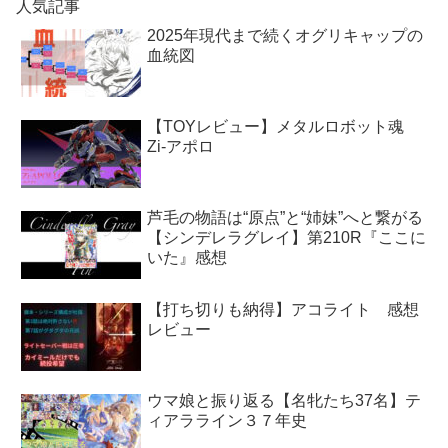
人気記事
2025年現代まで続くオグリキャップの
血統図
【TOYレビュー】メタルロボット魂
Zi-アポロ
芦毛の物語は“原点”と“姉妹”へと繋がる
【シンデレラグレイ】第210R『ここに
いた』感想
【打ち切りも納得】アコライト 感想
レビュー
ウマ娘と振り返る【名牝たち37名】テ
ィアラライン３７年史