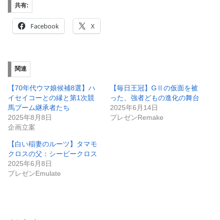
共有:
Facebook
X
関連
【70年代ウマ娘候補8選】ハ
【毎日王冠】GⅡの仮面を被
イセイコーとの縁と第1次競
った、強者どもの進化の舞台
馬ブーム継承者たち
2025年6月14日
2025年8月8日
プレゼンRemake
企画立案
【白い稲妻のルーツ】タマモ
クロスの父：シービークロス
2025年6月8日
プレゼンEmulate