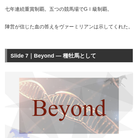
七年連続重賞制覇。五つの競馬場でGⅠ級制覇。
陣営が信じた血の答えをヴァーミリアンは示してくれた。
Slide 7｜Beyond — 種牡馬として