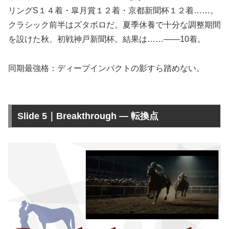
リングS１４着・皐月賞１２着・京都新聞杯１２着……。
クラシック前半はズタボロだ。夏季休養で十分な調整期間
を設けた秋、初戦神戸新聞杯。結果は……——10着。
同期最強格：ディープインパクトの影すら踏めない。
Slide 5｜Breakthrough — 転換点