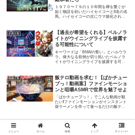
１９７０〜７９の１０年間を襷を繋ぐが
如く物語を紡いだハイセイコーと8名の名
馬。ハイセイコーの次にウマ娘化される
べき1970年代の名馬8頭を『相棒』エミュ
version神戸でご紹介。
【過去が希望をくれる】ベルノラ
企画立案
イトがウイニングライブを披露す
る可能性について
キーワードは「BNWの誓い」とハルウラ
ラ。偉大なる前例が切り拓いたベルノラ
イトがウイニングライブを披露する可能
性について言及。
飯テロ動画を求む！【ぱかチュー
企画立案
ブっ！動画案】ファインモーショ
ンと咀嚼ASMRで世界を魅了せよ
「ぱかチューブっ！」でこんな動画が観
たい❗️ファインモーションがインスタント
袋ラーメンを作って食べるだけの飯テロ
＆ASMR企画。半沢直樹節でプレゼンし
ます。
スピードシンボリら【レジェンド
企画立案
ウマ娘】を育成できる可能性を模
メニュー
ホーム
検索
トップ
サイドバー
索しよう