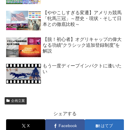
【ややこしすぎる変遷】アメリカ競馬
「牝馬三冠」～歴史・現状・そして日
本との徹底比較～
【脱！初心者】オグリキャップの偉大
なる功績“クラシック追加登録制度”を
解説
もう一度ディープインパクトに逢いた
い
企画立案
シェアする
X
Facebook
はてブ