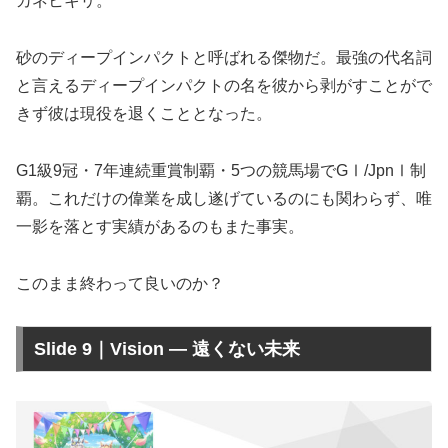
カネヒキリ。
砂のディープインパクトと呼ばれる傑物だ。最強の代名詞
と言えるディープインパクトの名を彼から剥がすことがで
きず彼は現役を退くこととなった。
G1級9冠・7年連続重賞制覇・5つの競馬場でGⅠ/JpnⅠ制
覇。これだけの偉業を成し遂げているのにも関わらず、唯
一影を落とす実績があるのもまた事実。
このまま終わって良いのか？
Slide 9｜Vision — 遠くない未来