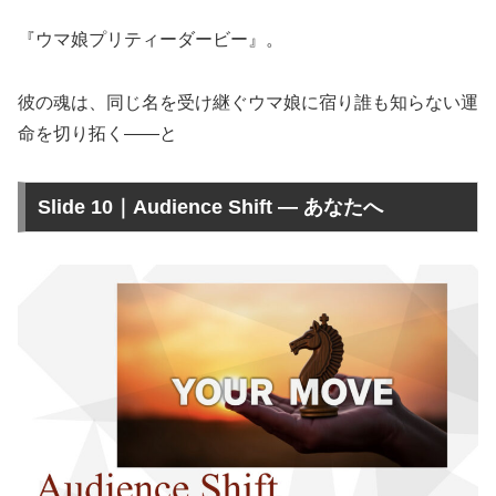
『ウマ娘プリティーダービー』。
彼の魂は、同じ名を受け継ぐウマ娘に宿り誰も知らない運
命を切り拓く——と
Slide 10｜Audience Shift — あなたへ