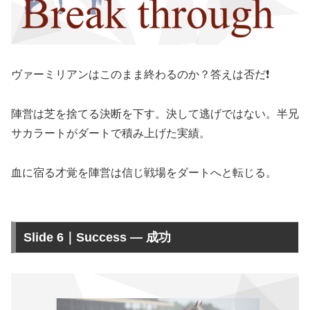
ヴァーミリアンはこのまま終わるのか？答えは否だ❗️
陣営は芝を捨てる決断を下す。決して逃げではない。半兄
サカラートがダートで積み上げた実績。
血に宿る才覚を陣営は信じ戦場をダートへと転じる。
Slide 6｜Success — 成功