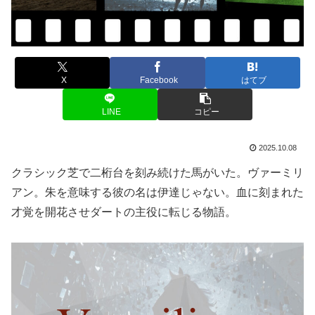
X
Facebook
はてブ
LINE
コピー
2025.10.08
クラシック芝で二桁台を刻み続けた馬がいた。ヴァーミリ
アン。朱を意味する彼の名は伊達じゃない。血に刻まれた
才覚を開花させダートの主役に転じる物語。