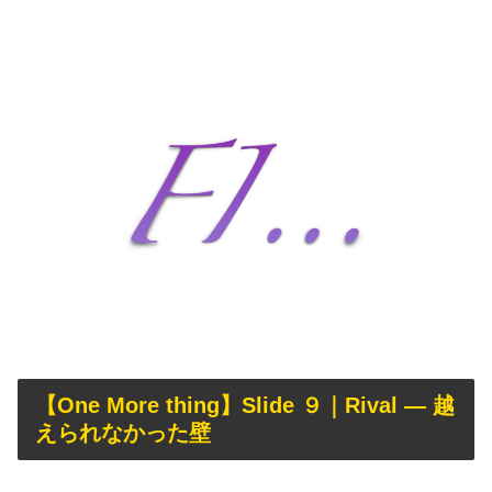
【One More thing】Slide ９｜Rival — 越
えられなかった壁