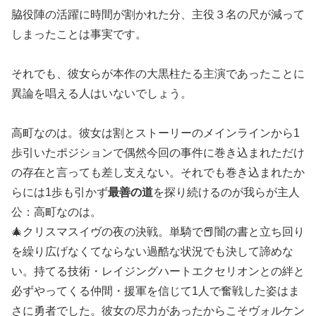
脇役陣の活躍に時間が割かれた分、主役３名の尺が減って
しまったことは事実です。
それでも、彼女らが本作の大黒柱たる主演であったことに
異論を唱える人はいないでしょう。
高町なのは。彼女は割とストーリーのメインラインから1
歩引いたポジションで偶然今回の事件に巻き込まれただけ
の存在と言っても差し支えない。それでも巻き込まれたか
らには1歩も引かず
最善の道
を探り続けるのが我らが主人
公：高町なのは。
🎄クリスマスイヴの夜の決戦。単騎で📕闇の書と立ち回り
を繰り広げなくてならない過酷な状況でも決して諦めな
い。持てる技術・レイジングハートエクセリオンとの絆と
必ずやってくる仲間・援軍を信じて1人で奮戦した姿はま
さに勇者でした。彼女の尽力があったからこそヴォルケン