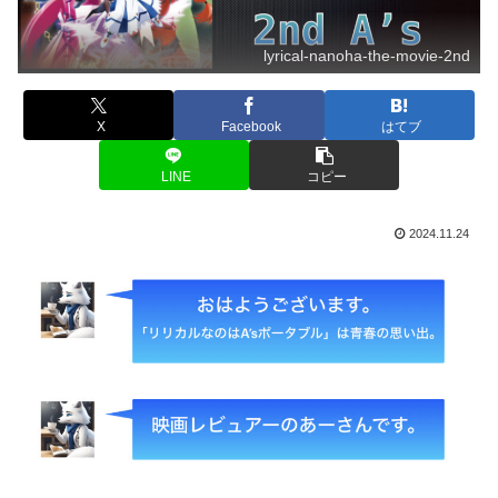
lyrical-nanoha-the-movie-2nd
X
Facebook
はてブ
LINE
コピー
2024.11.24