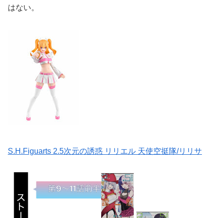
はない。
S.H.Figuarts 2.5次元の誘惑 リリエル 天使空挺隊/リリサ