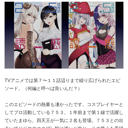
TVアニメでは第７〜１１話辺りまで繰り広げられたエピ
ソード。（何編と呼べば良いんだ？）
このエピソードの熱量も凄かったです。コスプレイヤーと
してプロ活動している７５３。１年前まで第１線で活躍し
ていたまゆら。四天王が一気に２名も登場。７５３との出