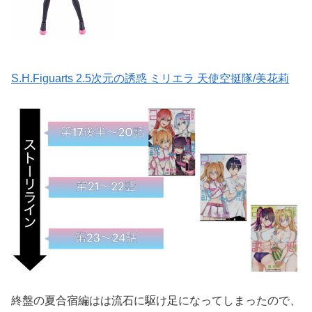
S.H.Figuarts 2.5次元の誘惑 ミリエラ 天使空挺隊/美花莉
終盤の夏合宿編はは流石に駆け足になってしまったので、