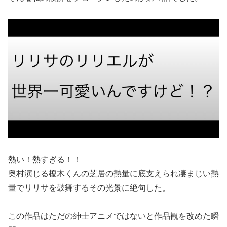
熱い！熱すぎる！！
奥村演じる榎木くんの芝居の熱量に底支えられ凄まじい熱
量でリリサを鼓舞するその光景に絶句した。
この作品はただの紳士アニメではないと作品観を改めた瞬