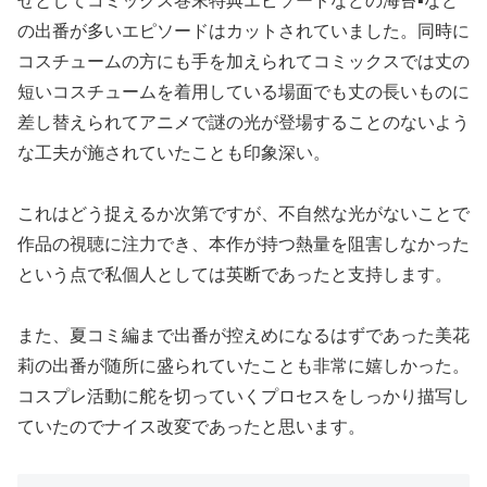
せとしてコミックス巻末特典エピソードなどの海苔▪️など
の出番が多いエピソードはカットされていました。同時に
コスチュームの方にも手を加えられてコミックスでは丈の
短いコスチュームを着用している場面でも丈の長いものに
差し替えられてアニメで謎の光が登場することのないよう
な工夫が施されていたことも印象深い。
これはどう捉えるか次第ですが、不自然な光がないことで
作品の視聴に注力でき、本作が持つ熱量を阻害しなかった
という点で私個人としては英断であったと支持します。
また、夏コミ編まで出番が控えめになるはずであった美花
莉の出番が随所に盛られていたことも非常に嬉しかった。
コスプレ活動に舵を切っていくプロセスをしっかり描写し
ていたのでナイス改変であったと思います。