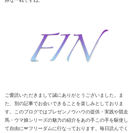
みな一戦ですね。
ご愛読いただきまして誠にありがとうございました。ま
た、別の記事でお会いできることを楽しみとしておりま
す。このブログではプレゼンノウハウの提供・実践や競走
馬・ウマ娘シリーズの魅力の紹介をあの手この手を駆使し
て自由に🪽フリーダムに行なっております。毎日読んでく