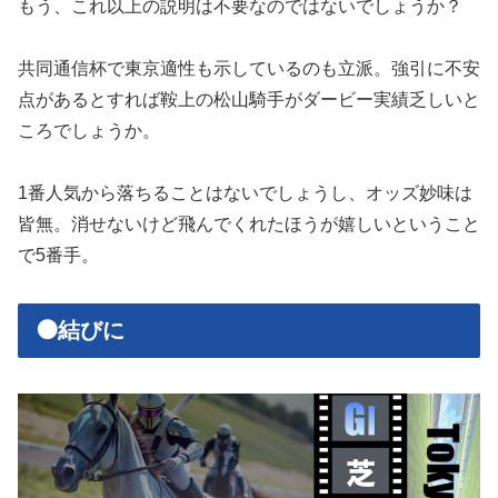
もう、これ以上の説明は不要なのではないでしょうか？
共同通信杯で東京適性も示しているのも立派。強引に不安
点があるとすれば鞍上の松山騎手がダービー実績乏しいと
ころでしょうか。
1番人気から落ちることはないでしょうし、オッズ妙味は
皆無。消せないけど飛んでくれたほうが嬉しいということ
で5番手。
🟠結びに