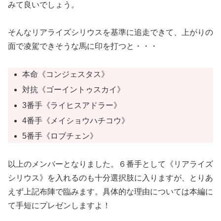
みて良いでしょう。
そんなリアライズシリウスを基準に追走できて、上がりの
面で凌駕できそうな馬に印を打つと・・・
本命《コンジェスタス》
対抗《ゴーイントゥスカイ》
3番手《ライヒスアドラー》
4番手《メイショウハチコウ》
5番手《ロブチェン》
以上のメンバーとなりました。６番手として《リアライズ
シリウス》を入れるのも十分選択肢に入りますが、とりあ
えず上記布陣で臨みます。具体的な理由については本編に
て手短にプレゼンしますよ！