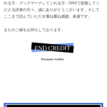
れる方・ブックマークしてくれる方・SNSで拡散してく
ださる読者の方々。誠にありがとうございます。そして、
ここまで読んでいただき重ね重ね感謝。多謝です。
またのご縁をお待ちしております。