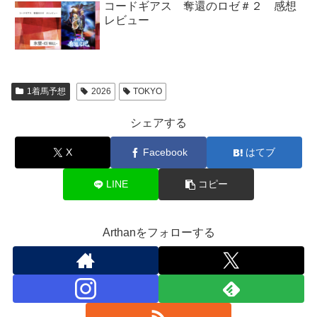
コードギアス 奪還のロゼ＃２ 感想
レビュー
1着馬予想
2026
TOKYO
シェアする
X
Facebook
はてブ
LINE
コピー
Arthanをフォローする