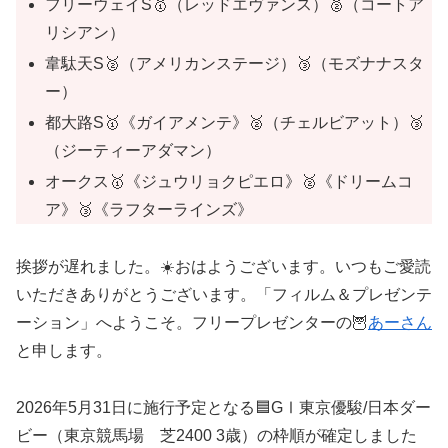
フリーウェイS🥇（レッドエヴァンス）🥈（コートア
リシアン）
韋駄天S🥈（アメリカンステージ）🥉（モズナナスタ
ー）
都大路S🥇《ガイアメンテ》🥈（チェルビアット）🥉
（ジーティーアダマン）
オークス🥇《ジュウリョクピエロ》🥈《ドリームコ
ア》🥉《ラフターラインズ》
挨拶が遅れました。☀️おはようございます。いつもご愛読
いただきありがとうございます。「フィルム＆プレゼンテ
ーション」へようこそ。フリープレゼンターの🦉
あーさん
と申します。
2026年5月31日に施行予定となる🟦GⅠ東京優駿/日本ダー
ビー（東京競馬場 芝2400 3歳）の枠順が確定しました