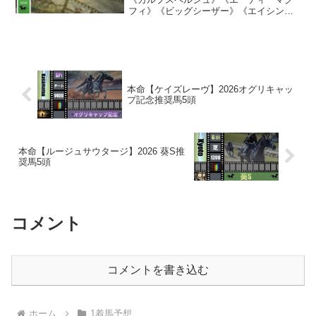
フィ》《ビッグシーザー》《エイシンフ
ェンサー》《アブキベール》。レース回
顧から導いた競争能力・当日が高速馬場
となるか否か・枠順・etcなどから推理と
馬券プランをプレゼン。
本命【ケイズレーヴ】2026オグリキャッ
プ記念推奨馬5頭
本命【ルージュサウタージ】2026 葵S推
奨馬5頭
コメント
コメントを書き込む
ホーム
1着馬予想