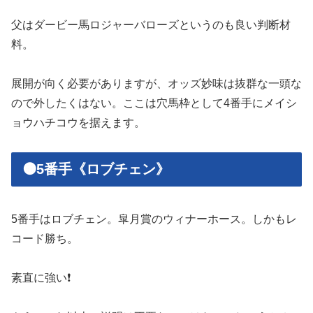
父はダービー馬ロジャーバローズというのも良い判断材
料。
展開が向く必要がありますが、オッズ妙味は抜群な一頭な
ので外したくはない。ここは穴馬枠として4番手にメイシ
ョウハチコウを据えます。
🟠5番手《ロブチェン》
5番手はロブチェン。皐月賞のウィナーホース。しかもレ
コード勝ち。
素直に強い❗️