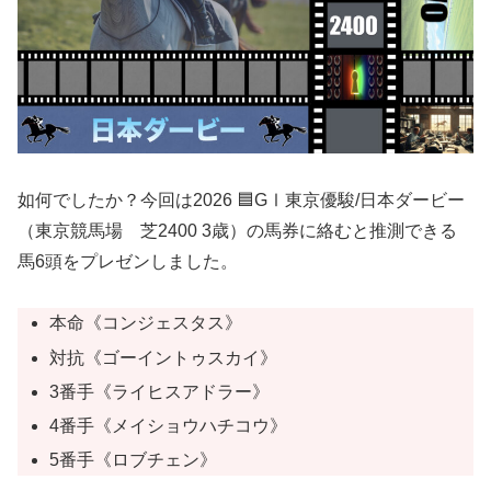
如何でしたか？今回は2026 🟦GⅠ東京優駿/日本ダービー
（東京競馬場 芝2400 3歳）の馬券に絡むと推測できる
馬6頭をプレゼンしました。
本命《コンジェスタス》
対抗《ゴーイントゥスカイ》
3番手《ライヒスアドラー》
4番手《メイショウハチコウ》
5番手《ロブチェン》