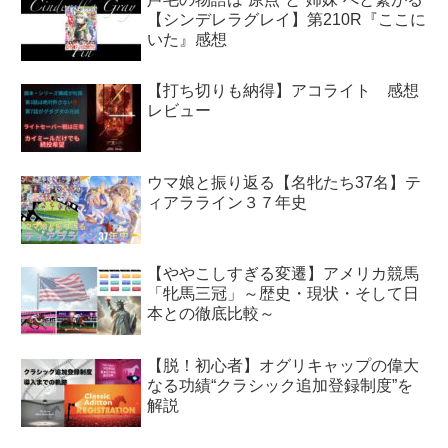
【シンデレラグレイ】第210R『ここに
いた』感想
【打ち切りも納得】アコライト 感想
レビュー
ウマ娘と振り返る【名牝たち37名】テ
ィアラライン３７年史
【ややこしすぎる変遷】アメリカ競馬
「牝馬三冠」～歴史・現状・そして日
本との徹底比較～
【脱！初心者】オグリキャップの偉大
なる功績“クラシック追加登録制度”を
解説