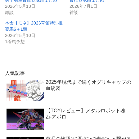
央平地重賞推奨成績まとめ
賞推奨成績まとめ
2026年5月13日
2026年7月1日
雑談
雑談
本命【モネ】2026草笛特別推
奨馬5＋1頭
2026年5月10日
1着馬予想
人気記事
2025年現代まで続くオグリキャップの
血統図
【TOYレビュー】メタルロボット魂
Zi-アポロ
芦毛の物語は“原点”と“姉妹”へと繋がる