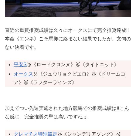
直近の重賞推奨成績は久々にオークスにて完全推奨達成‼️
本命《エンネ》こそ馬券に絡まない結果でしたが、文句の
ない決着です。
平安S
🥇《ロードクロンヌ》🥉《タイトニット》
オークス
🥇《ジュウリョクピエロ》🥈《ドリームコ
ア》🥉《ラフターラインズ》
加えてつい先週実施された地方競馬での推奨成績は⬇️こん
な感じ。完全推奨の壁は高いですねぇ。
クレマチス特別競走
🥈《シャンデリアソング》🥉