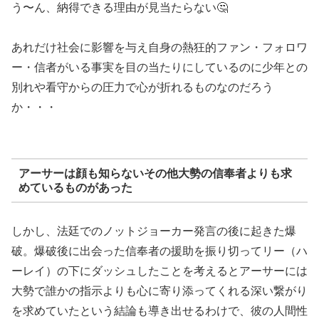
う〜ん、納得できる理由が見当たらない🤔
あれだけ社会に影響を与え自身の熱狂的ファン・フォロワ
ー・信者がいる事実を目の当たりにしているのに少年との
別れや看守からの圧力で心が折れるものなのだろう
か・・・
アーサーは顔も知らないその他大勢の信奉者よりも求
めているものがあった
しかし、法廷でのノットジョーカー発言の後に起きた爆
破。爆破後に出会った信奉者の援助を振り切ってリー（ハ
ーレイ）の下にダッシュしたことを考えるとアーサーには
大勢で誰かの指示よりも心に寄り添ってくれる深い繋がり
を求めていたという結論も導き出せるわけで、彼の人間性