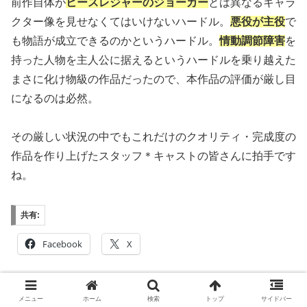
前作自体が
ヒースレジャーのジョーカー
とは異なるキャラ
クター像を見せなくてはいけないハードル。
悪役が主役
で
も物語が成立できるのかというハードル。
情動調節障害
を
持った人物を主人公に据えるというハードルを乗り越えた
まさに化け物級の作品だったので、本作品の評価が厳し目
になるのは必然。
その厳しい状況の中でもこれだけのクオリティ・完成度の
作品を作り上げたスタッフ＊キャストの皆さんに拍手です
ね。
共有:
Facebook
X
メニュー
ホーム
検索
トップ
サイドバー
関連