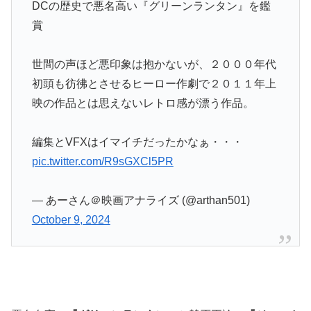
DCの歴史で悪名高い『グリーンランタン』を鑑
賞
世間の声ほど悪印象は抱かないが、２０００年代
初頭も彷彿とさせるヒーロー作劇で２０１１年上
映の作品とは思えないレトロ感が漂う作品。
編集とVFXはイマイチだったかなぁ・・・
pic.twitter.com/R9sGXCl5PR
— あーさん＠映画アナライズ (@arthan501)
October 9, 2024