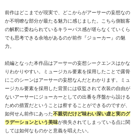
前作はどこまでが現実で、どこからがアーサーの妄想なの
か不明瞭な部分が最たる魅力に感じました。こちら側観客
の解釈に委ねられているキラーパス感が堪らなくていくら
でも思考できる余地があるのが前作『ジョーカー』の魅
力。
続編となった本作品はアーサーの妄想シークエンスはかな
りわかりやすい。ミュージカル要素を採用したことで露骨
にこのシーンはアーサーの妄想なんだとわかります。ミュ
ージカル要素を採用した背景には収監されて衣装の自由が
ないアーサーにジョーカーとしての出番を序盤から設ける
ための措置だということは察することができるのですが、
如何せん前作にあった
不親切だけど味わい深い虚と実のグ
ラデーションという美味
が喪失されてしまっている点に関
しては如何なものかと意義を唱えたい。