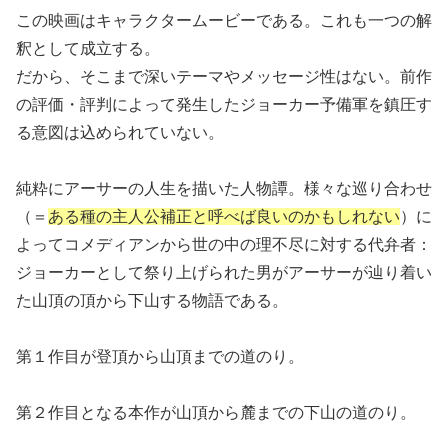
この映画はキャラクタームービーである。これも一つの解
釈として成立する。
だから、そこまで深いテーマやメッセージ性はない。前作
の評価・評判によって発生したジョーカー予備軍を鎮圧す
る意図は込められていない。
純粋にアーサーの人生を描いた人物譚。様々な巡り合わせ
（＝
ある種の主人公補正と呼べば良いのかもしれない
）に
よってコメディアンから世の中の理不尽に対する代弁者：
ジョーカーとして祭り上げられた男がアーサーが辿り着い
た山頂の頂から下山する物語である。
第１作目が登頂から山頂までの道のり。
第２作目となる本作が山頂から麓までの下山の道のり。