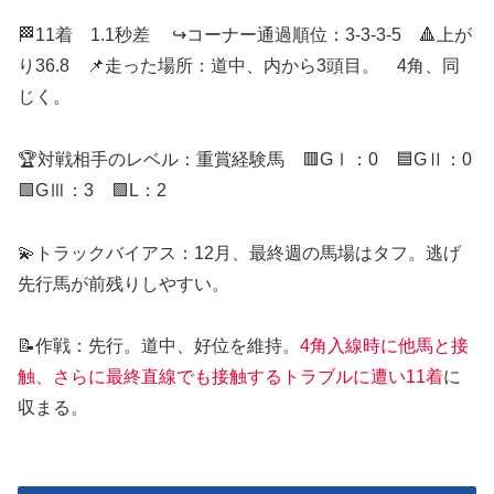
🏁11着 1.1秒差 ↪️コーナー通過順位：3-3-3-5 🔺上が
り36.8 📌走った場所：道中、内から3頭目。 4角、同
じく。
🏆対戦相手のレベル：重賞経験馬 🟥GⅠ：0 🟦GⅡ：0
🟩GⅢ：3 🟪L：2
💫トラックバイアス：12月、最終週の馬場はタフ。逃げ
先行馬が前残りしやすい。
📝作戦：先行。道中、好位を維持。
4角入線時に他馬と接
触、さらに最終直線でも接触するトラブルに遭い11着
に
収まる。