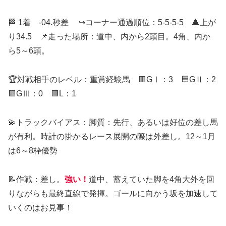
🏁 1着 -04.秒差 ↪️コーナー通過順位：5-5-5-5 🔺上が
り34.5 📌走った場所：道中、内から2頭目。4角、内か
ら5～6頭。
🏆対戦相手のレベル：重賞経験馬 🟥GⅠ：3 🟦GⅡ：2
🟩GⅢ：0 🟪L：1
💫トラックバイアス：脚質：先行、あるいは好位の差し馬
が有利。時計の掛かるレース展開の際は外差し。12～1月
は6～8枠優勢
📝作戦：差し。
強い！
道中、蓄えていた脚を4角大外を回
りながらも最終直線で発揮。ゴールに向かう坂を加速して
いくのはお見事！