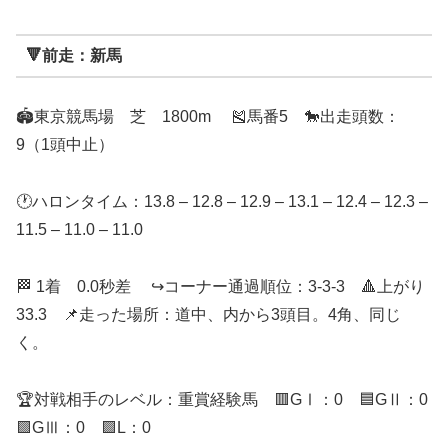
🔻前走：新馬
🏟️東京競馬場 芝 1800m 🎽馬番5 🐎出走頭数：
9（1頭中止）
🕐ハロンタイム：13.8 – 12.8 – 12.9 – 13.1 – 12.4 – 12.3 –
11.5 – 11.0 – 11.0
🏁 1着 0.0秒差 ↪️コーナー通過順位：3-3-3 🔺上がり
33.3 📌走った場所：道中、内から3頭目。4角、同じ
く。
🏆対戦相手のレベル：重賞経験馬 🟥GⅠ：0 🟦GⅡ：0
🟩GⅢ：0 🟪L：0