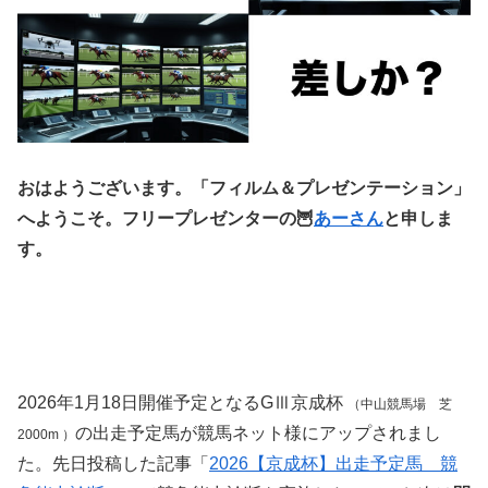
おはようございます。「フィルム＆プレゼンテーション」
へようこそ。フリープレゼンターの🦉
あーさん
と申しま
す。
2026年1月18日開催予定となるGⅢ京成杯
（中山競馬場 芝
の出走予定馬が競馬ネット様にアップされまし
2000m ）
た。先日投稿した記事「
2026【京成杯】出走予定馬 競