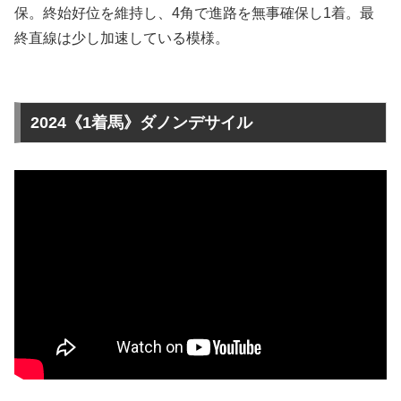
保。終始好位を維持し、4角で進路を無事確保し1着。最
終直線は少し加速している模様。
2024《1着馬》ダノンデサイル