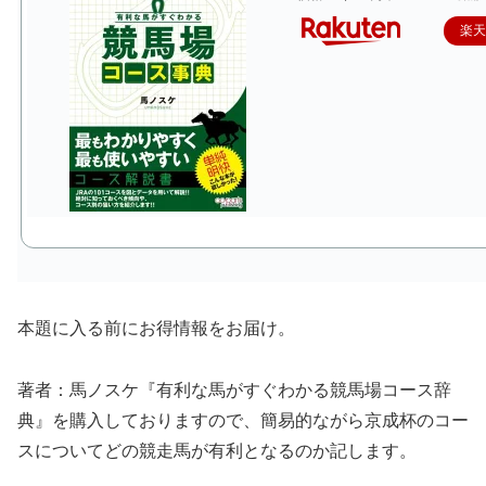
楽
本題に入る前にお得情報をお届け。
著者：馬ノスケ『有利な馬がすぐわかる競馬場コース辞
典』を購入しておりますので、簡易的ながら京成杯のコー
スについてどの競走馬が有利となるのか記します。