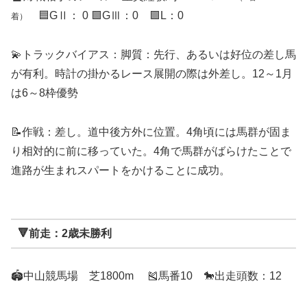
🟦GⅡ： 0 🟩GⅢ：0 🟪L：0
着）
💫トラックバイアス：脚質：先行、あるいは好位の差し馬
が有利。時計の掛かるレース展開の際は外差し。12～1月
は6～8枠優勢
📝作戦：差し。道中後方外に位置。4角頃には馬群が固ま
り相対的に前に移っていた。4角で馬群がばらけたことで
進路が生まれスパートをかけることに成功。
🔻前走：2歳未勝利
🏟️中山競馬場 芝1800m 🎽馬番10 🐎出走頭数：12