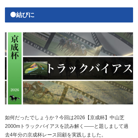
🟠結びに
如何だったでしょうか？今回は2026【京成杯】中山芝
2000mトラックバイアスを読み解く――と題しまして過
去4年分の京成杯レース回顧を実践しました。