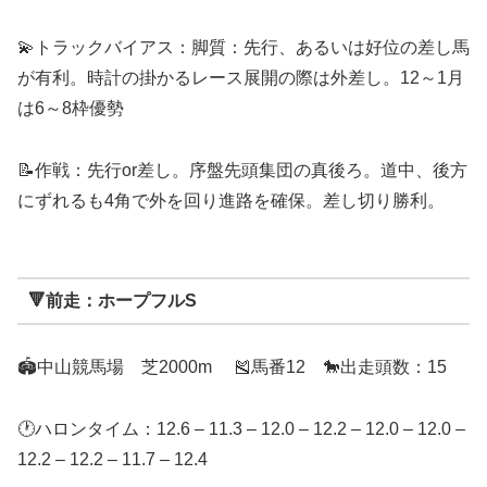
💫トラックバイアス：脚質：先行、あるいは好位の差し馬
が有利。時計の掛かるレース展開の際は外差し。12～1月
は6～8枠優勢
📝作戦：先行or差し。序盤先頭集団の真後ろ。道中、後方
にずれるも4角で外を回り進路を確保。差し切り勝利。
🔻前走：ホープフルS
🏟️中山競馬場 芝2000m 🎽馬番12 🐎出走頭数：15
🕐ハロンタイム：12.6 – 11.3 – 12.0 – 12.2 – 12.0 – 12.0 –
12.2 – 12.2 – 11.7 – 12.4