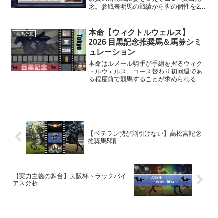
念。参戦表明馬の戦績から脚の個性を2分
類し、2026年安田記念で好走する確率の
高い馬を絞り込む。 候補馬1、2025年安
田記念《ガイアフォース》。候補馬2、東
本命【ウィクトルウェルス】
1着馬予想
京芝140...
2026 目黒記念推奨馬＆馬券シミ
ュレーション
本命はルメール騎手が手綱を握るウィク
トルウェルス。コース替わり初回週であ
る程度前で競馬することが求められる舞
台＝目黒記念。前走芝2600からの短縮ロ
ーテだが、安定して4コーナー通過順位が
6番手以内なのは立派❗️対抗以下は《9》キ
ングスコール...
【ベテラン勢が割引けない】高松宮記念
推奨馬5頭
【実力主義の舞台】大阪杯トラックバイ
アス分析