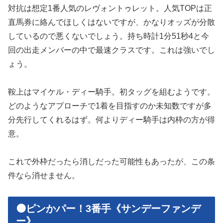
対抗は想定1番人気のレヴォントゥレット。人気TOPは正
直馬券に絡んでほしくはないですが、かなりオッズが分散
しているので悪くないでしょう。持ち時計1分51秒4と今
回の出走メンバーの中で最速クラスです。これは強いでし
ょう。
鞍上はマイケル・ディー騎手。初タッグを組むようです。
どのようなアプローチで1着を目指すのか未知数ですが多
分先行してくれるはず。何よりディー騎手は内枠の方が得
意。
これで外枠だったら消しだった可能性もあったが、この条
件なら消せません。
🟠ピンかパー！3番手《サンデーファンデ
ー》