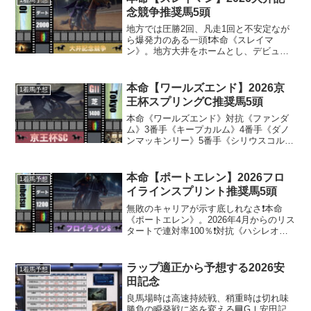
念競争推奨馬5頭
地方では圧勝2回、凡走1回と不安定なが
ら爆発力のある一頭❗️本命《スレイマ
ン》。地方大井をホームとし、デビュー
戦を除き大井では3着内率100％❗️対抗《マ
ルカンラニ》。ダート1800戦では圧倒的
連対率を誇るが、1F延長でもパフォーマ
本命【ワールズエンド】2026京
1着馬予想
ンスを維...
王杯スプリングC推奨馬5頭
本命《ワールズエンド》対抗《ファンダ
ム》3番手《キープカルム》4番手《ダノ
ンマッキンリー》5番手《シリウスコル
ト》。比較的後ろで競馬するメンバーが
揃った2026年京王杯SC。前で競馬するワ
ールズエンドは自分の走りに専念できる
本命【ポートエレン】2026フロ
1着馬予想
可能性大。ルメー...
イラインスプリント推奨馬5頭
無敗のキャリアが示す底しれなさ❗️本命
《ポートエレン》。2026年4月からのリス
タートで連対率100％❗️対抗《ハシレオザ
キサン》。想定1番人気と持ち時計は同じ
なのにオッズは妙味あり❗️3番手《アヤサ
ンジョリーン》。メンバー屈指の末脚性
ラップ適正から予想する2026安
1着馬予想
能の...
田記念
良馬場時は高速持続戦、稍重時は切れ味
勝負の瞬発戦に姿を変える🟦GⅠ安田記