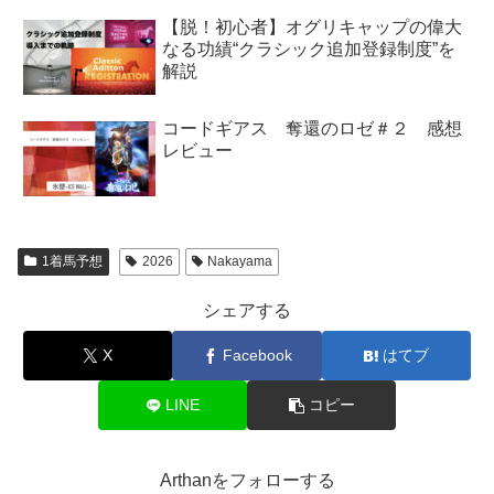
【脱！初心者】オグリキャップの偉大
なる功績“クラシック追加登録制度”を
解説
コードギアス 奪還のロゼ＃２ 感想
レビュー
1着馬予想
2026
Nakayama
シェアする
X
Facebook
はてブ
LINE
コピー
Arthanをフォローする