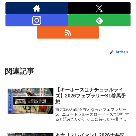
Arthan
関連記事
【キーホースはナチュラルライ
1着馬予想
ズ】2026フェブラリーS1着馬予
想
前走1200m組不在となったフェブラリー
S。ニュートラル～スローペースで巡行す
ると読みたいが、そこに待ったを掛ける
は馬がいる。ナチュラルライズ。前走＝
東京大賞典で逃げ争いをヒートアップさ
せた1頭がレーステンポをバグらせる？
本命【スレイマン】2026大井記
1着馬予想