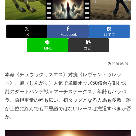
X
Facebook
はてブ
LINE
コピー
2026.03.29
本命《チュウワクリスエス》対抗《レヴォントゥレッ
ト》。殿（しんがり）人気で単勝オッズ50倍台を刻む波
乱のダートハンデ戦＝マーチステークス。年齢もバラバ
ラ。負担重量の幅も広い。初タッグとなる人馬も多数。誰
が上位に絡んでも不思議ではないレースは撤退すべきか否
か。