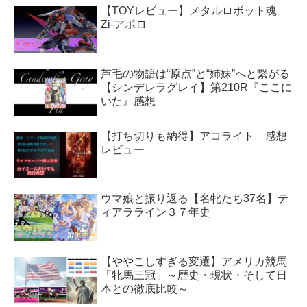
【TOYレビュー】メタルロボット魂
Zi-アポロ
芦毛の物語は“原点”と“姉妹”へと繋がる
【シンデレラグレイ】第210R『ここに
いた』感想
【打ち切りも納得】アコライト 感想
レビュー
ウマ娘と振り返る【名牝たち37名】テ
ィアラライン３７年史
【ややこしすぎる変遷】アメリカ競馬
「牝馬三冠」～歴史・現状・そして日
本との徹底比較～