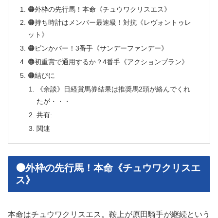
🟠外枠の先行馬！本命《チュウワクリスエス》
🟠持ち時計はメンバー最速級！対抗《レヴォントゥレ
ット》
🟠ピンかパー！3番手《サンデーファンデー》
🟠初重賞で通用するか？4番手《アクションプラン》
🟠結びに
《余談》日経賞馬券結果は推奨馬2頭が絡んでくれ
たが・・・
共有:
関連
🟠外枠の先行馬！本命《チュウワクリスエ
ス》
本命はチュウワクリスエス。鞍上が原田騎手が継続という