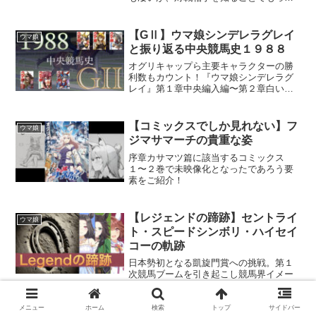
その凄みを知る事ができる。
【GⅡ】ウマ娘シンデレラグレイ
ウマ娘
と振り返る中央競馬史１９８８
オグリキャップら主要キャラクターの勝
利数もカウント！『ウマ娘シンデレラグ
レイ』第１章中央編入編〜第２章白い稲
妻編に相当する西暦１９８８年の中央競
馬史からGⅡレースに焦点を絞り抜粋し
てご紹介。
【コミックスでしか見れない】フ
ウマ娘
ジマサマーチの貴重な姿
序章カサマツ篇に該当するコミックス
１〜２巻で未映像化となったであろう要
素をご紹介！
【レジェンドの蹄跡】セントライ
ウマ娘
ト・スピードシンボリ・ハイセイ
コーの軌跡
日本勢初となる凱旋門賞への挑戦。第１
次競馬ブームを引き起こし競馬界イメー
ジアップへの多大なる貢献。史上初とな
る３冠達成。三者三様。それぞれの伝説
を積み上げたスピードシンボリ・ハイセ
メニュー
ホーム
検索
トップ
サイドバー