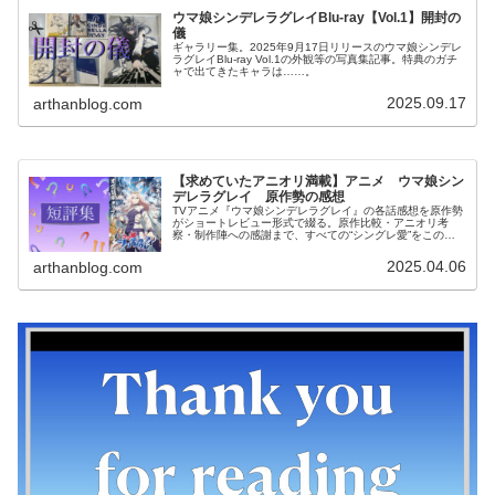
ウマ娘シンデレラグレイBlu-ray【Vol.1】開封の
儀
ギャラリー集。2025年9月17日リリースのウマ娘シンデレ
ラグレイBlu-ray Vol.1の外観等の写真集記事。特典のガチ
ャで出てきたキャラは……。
2025.09.17
arthanblog.com
【求めていたアニオリ満載】アニメ ウマ娘シン
デレラグレイ 原作勢の感想
TVアニメ『ウマ娘シンデレラグレイ』の各話感想を原作勢
がショートレビュー形式で綴る。原作比較・アニオリ考
察・制作陣への感謝まで、すべての“シングレ愛”をこの一
本に。
2025.04.06
arthanblog.com