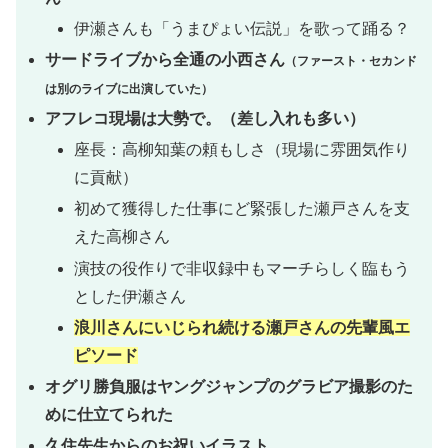
伊瀬さんも「うまぴょい伝説」を歌って踊る？
サードライブから全通の小西さん
（ファースト・セカンド
は別のライブに出演していた）
アフレコ現場は大勢で。（差し入れも多い）
座長：高柳知葉の頼もしさ（現場に雰囲気作り
に貢献）
初めて獲得した仕事にど緊張した瀬戸さんを支
えた高柳さん
演技の役作りで非収録中もマーチらしく臨もう
とした伊瀬さん
浪川さんにいじられ続ける瀬戸さんの先輩風エ
ピソード
オグリ勝負服はヤングジャンプのグラビア撮影のた
めに仕立てられた
久住先生からのお祝いイラスト