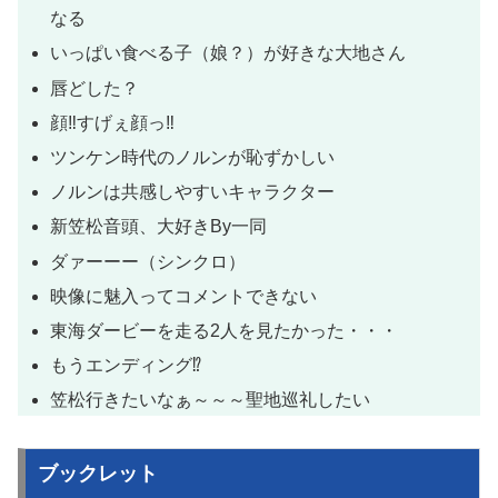
なる
いっぱい食べる子（娘？）が好きな大地さん
唇どした？
顔‼️すげぇ顔っ‼️
ツンケン時代のノルンが恥ずかしい
ノルンは共感しやすいキャラクター
新笠松音頭、大好きBy一同
ダァーーー（シンクロ）
映像に魅入ってコメントできない
東海ダービーを走る2人を見たかった・・・
もうエンディング⁉️
笠松行きたいなぁ～～～聖地巡礼したい
ブックレット