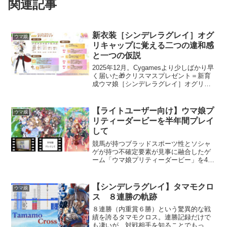
関連記事
新衣装［シンデレラグレイ］オグ
ウマ娘
リキャップに覚える二つの違和感
と一つの仮説
2025年12月。Cygamesより少しばかり早
く届いた🎁クリスマスプレゼント＝新育
成ウマ娘［シンデレラグレイ］オグリキ
ャップ。素直に喜びたいけど、シングレ
最新話第208Rと矛盾する2文字＝怪物が
引っかかる。素直に喜びたいので咀嚼可
【ライトユーザー向け】ウマ娘プ
ウマ娘
能とする仮説を立てよう！
リティーダービーを半年間プレイ
して
競馬が持つブラッドスポーツ性とソシャ
ゲが持つ不確定要素が見事に融合したゲ
ーム「ウマ娘プリティーダービー」を4周
年からプレイし始めた初心者の素直な感
想。複雑だけど面白いゲーム。程よい距
離感で楽しめればOK。
【シンデレラグレイ】タマモクロ
ウマ娘
ス ８連勝の軌跡
８連勝（内重賞６勝）という驚異的な戦
績を誇るタマモクロス。連勝記録だけで
も凄いが、対戦相手を知ることでもっと