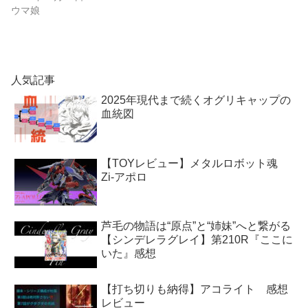
ウマ娘
人気記事
2025年現代まで続くオグリキャップの
血統図
【TOYレビュー】メタルロボット魂
Zi-アポロ
芦毛の物語は“原点”と“姉妹”へと繋がる
【シンデレラグレイ】第210R『ここに
いた』感想
【打ち切りも納得】アコライト 感想
レビュー