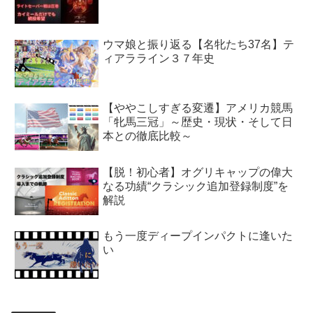
ウマ娘と振り返る【名牝たち37名】テ
ィアラライン３７年史
【ややこしすぎる変遷】アメリカ競馬
「牝馬三冠」～歴史・現状・そして日
本との徹底比較～
【脱！初心者】オグリキャップの偉大
なる功績“クラシック追加登録制度”を
解説
もう一度ディープインパクトに逢いた
い