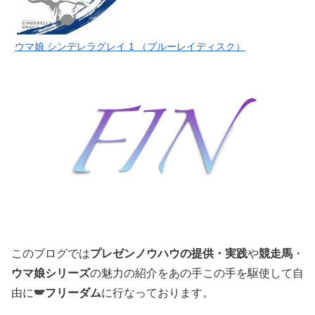
ウマ娘 シンデレラグレイ 1 （ブルーレイディスク）
このブログでは
プレゼンノウハウの提供・実践
や
競走馬
・
ウマ娘シリーズ
の魅力の紹介をあの手この手を駆使して自
由に
🪽フリーダム
に行なっております。