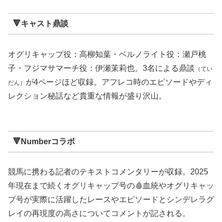
🔻キャスト鼎談
オグリキャップ役：高柳知葉・ベルノライト役：瀬戸桃
子・フジマサマーチ役：伊瀬茉莉也。3名による鼎談
（てい
が4ページほど収録。アフレコ時のエピソードやディ
だん）
レクション秘話など貴重な情報が盛り沢山。
🔻Numberコラボ
競馬に携わる記者のテキストコメンタリーが収録。2025
年現在まで続くオグリキャップ号の🩸血統やオグリキャッ
プ号が実際に活躍したレースやエピソードとシンデレラグ
レイの再現度の高さについてコメントが記される。