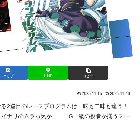
はてブ
LINE
コピー
2025.11.15
2025.11.18
なる2巡目のレースプログラムは一味も二味も違う！
・イナリのムラっ気か―――GⅠ級の役者が揃うスー