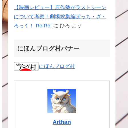
【映画レビュー】原作勢がラストシーン
について考察！劇場総集編ぼっち・ざ・
ろっく！ Re:Re:
に
ひろ
より
にほんブログ村バナー
にほんブログ村
Arthan