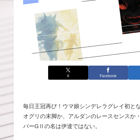
X
Facebook
毎日王冠再び！ウマ娘シンデレラグレイ初と
オグリの末脚か、アルダンのレースセンスか
パーGⅡの名は伊達ではない。