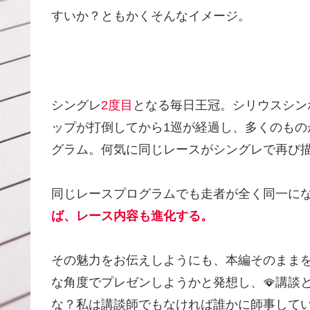
すいか？ともかくそんなイメージ。
シングレ
2度目
となる毎日王冠。シリウスシン
ップが打倒してから1巡が経過し、多くのも
グラム。何気に同じレースがシングレで再び
同じレースプログラムでも走者が全く同一に
ば、レース内容も進化する。
その魅力をお伝えしようにも、本編そのまま
な角度でプレゼンしようかと発想し、🪭講談
な？私は講談師でもなければ誰かに師事して