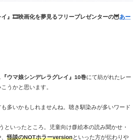
』🎞️映画化を夢見るフリープレゼンターの🦉
あー
ス
『ウマ娘シンデレラグレイ』10巻
にて紡がれたレー
いこうかと思います。
方も多いかもしれませんね。聴き馴染みが多いワード
うといったところ。児童向け📗絵本の読み聞かせ・
や、
怪談のNOTホラーversion
といった方が伝わりや