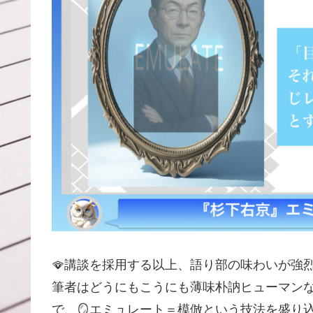
🪭講談を採用する以上、語り部の味わいが強
筆者はどうにもこうにも薄味朴訥ヒューマン
で、🪞エミュレート＝模倣という技法を盛り