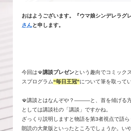
おはようございます。『ウマ娘シンデレラグレイ
さん
と申します。
今回は🪭
講談プレゼン
という趣向でコミック
スプログラム
“毎日王冠”
について筆を取って
🪭講談とはなんぞや？―――と、首を傾げる
としては講談社の「講談」ですかね。
ざっくり説明しますと物語を第3者視点で語ら
朗読の大衆版といったところでしょうか。い