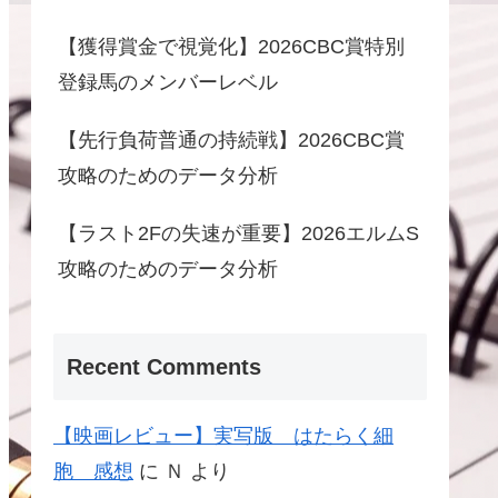
【獲得賞金で視覚化】2026CBC賞特別
登録馬のメンバーレベル
【先行負荷普通の持続戦】2026CBC賞
攻略のためのデータ分析
【ラスト2Fの失速が重要】2026エルムS
攻略のためのデータ分析
Recent Comments
【映画レビュー】実写版 はたらく細
胞 感想
に
Ｎ
より