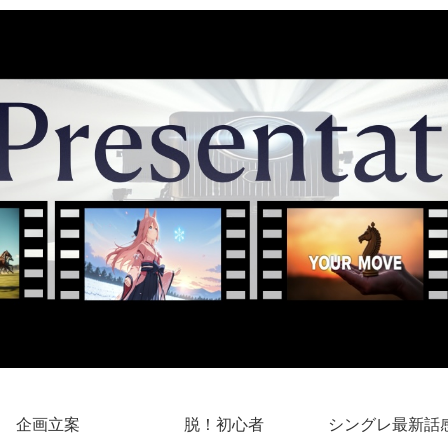
企画立案
脱！初心者
シングレ最新話