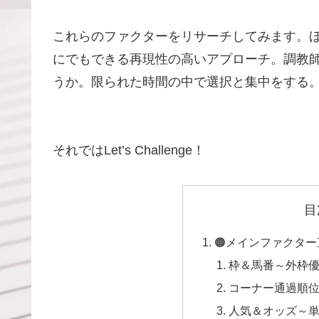
これらのファクターをリサーチしてみます。
にでもできる再現性の高いアプローチ。調教
うか。限られた時間の中で選択と集中をする
それではLet’s Challenge！
目
🟠メインファクタ
枠＆馬番～外枠
コーナー通過順
人気＆オッズ～単