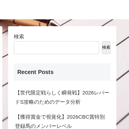
検索
検索
Recent Posts
【世代限定戦らしく瞬発戦】2026レパー
ドS攻略のためのデータ分析
【獲得賞金で視覚化】2026CBC賞特別
登録馬のメンバーレベル