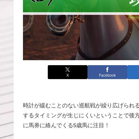
X
Facebook
時計が緩むことのない巡航戦が繰り広げられる中
するタイミングが生じにくいということで後
に馬券に絡んでくる5歳馬に注目！