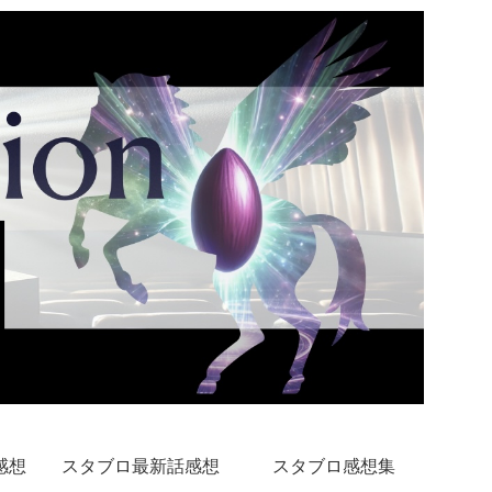
感想
スタブロ最新話感想
スタブロ感想集