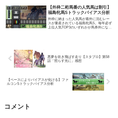
攻略法を探し出す。
【外枠二桁馬番の人気馬は割引】
トラックバイアス
福島牝馬Sトラックバイアス分析
外枠に納まった人気馬が着外に沈むレー
スが量産されている福島牝馬S。毎年必ず
上位人気TOP3のいずれかが馬券外になる
のでオッズ妙味はあり！基本前方策が有
利だが、差す競馬でも3着までに組み込む
例も多数あり。おはようございます。
「フィルム＆プレゼ...
悪夢を吹き飛ばす走り【スタブロ】第58
話「照らす光に」感想
【ペースによりバイアスが化ける】ファ
ルコンSトラックバイアス分析
コメント