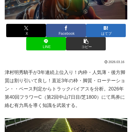
X
Facebook
はてブ
LINE
コピー
2026.03.16
津村明秀騎手が3年連続上位入り！内枠・人気薄・後方脚
質は割り引いて良し！直近3年の枠・脚質・ローテーショ
ン・・ペース判定からトラックバイアスを分析。2026年
第40回フラワーC（第2回中山7日目/芝1800）にて馬券に
絡む有力馬を導く知識を武装する。