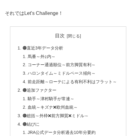
それではLet’s Challenge！
目次
🟠直近3年データ分析
馬番～外≧内～
コーナー通過順位～前方脚質有利～
ハロンタイム～ミドルペース傾向～
前走距離～ローテによる有利不利はフラット～
🟠追加ファクター
騎手～津村騎手が常連～
血統～キズナ❌欧州血統～
🟠総括～外枠❌前方脚質❌ミドル～
🟠結びに
JRA公式データ分析過去10年分要約