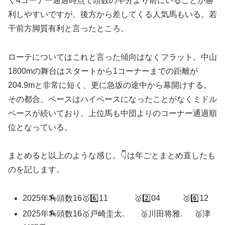
く4コーナー通過時点で頭数の半分より前にいることが勝
利しやすいですが、後方から差してくる人気馬もいる。若
干前方脚質有利と言ったところ。
ローテについてはこれと言った傾向はなくフラット。中山
1800mの舞台はスタートから1コーナーまでの距離が
204.9mと非常に短く、更に急坂の途中から幕開けする。
その都合、ペースはハイペースになったことがなくミドル
ペースが続いており、上位馬も中団よりのコーナー通過順
位となっている。
まとめると以上のような感じ。👇は年ごとまとめ直したも
のを記します。
2025年🏇頭数16🥇6️⃣11 🥈2️⃣04 🥉6️⃣12
2025年🏇頭数16🥇戸崎圭太. 🥈川田将雅. 🥉津