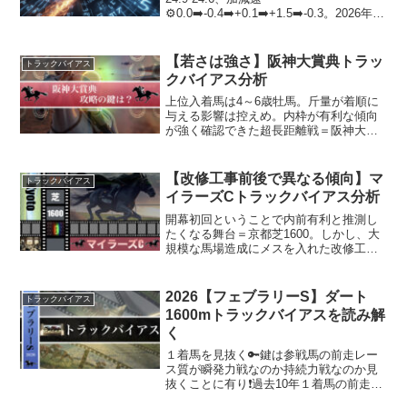
⚙️0.0➡️-0.4➡️+0.1➡️+1.5➡️-0.3。2026年と
同時期開催となった2025年第2回小倉8日
目のデータに要注目❗️差し決着の色が強か
っ...
【若さは強さ】阪神大賞典トラッ
トラックバイアス
クバイアス分析
上位入着馬は4～6歳牡馬。斤量が着順に
与える影響は控えめ。内枠が有利な傾向
が強く確認できた超長距離戦＝阪神大賞
典。外枠の馬でも開幕から先頭を狙える
ようなアプローチができればポジション
有利を獲得できる模様。おはようござい
【改修工事前後で異なる傾向】マ
トラックバイアス
ます。「フィルム＆プレ...
イラーズCトラックバイアス分析
開幕初回ということで内前有利と推測し
たくなる舞台＝京都芝1600。しかし、大
規模な馬場造成にメスを入れた改修工事
後＝2023年以降は異なるバイアスが見え
てくる。比較的内有利で合ったバイアス
が鳴りを潜め、内外フラットと解釈でき
2026【フェブラリーS】ダート
トラックバイアス
る領域にシフトし...
1600mトラックバイアスを読み解
く
１着馬を見抜く🔑鍵は参戦馬の前走レー
ス質が瞬発力戦なのか持続力戦なのか見
抜くことに有り❗️過去10年１着馬の前走レ
ース質分析から2026年フェブラリーSの