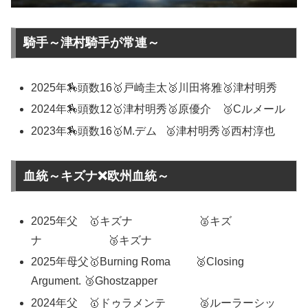
騎手～津村騎手が常連～
2025年🏇頭数16🥇戸崎圭太🥈川田将雅🥉津村明秀
2024年🏇頭数12🥇津村明秀🥈原優介 🥉Cルメール
2023年🏇頭数16🥇M.デム 🥈津村明秀🥉西村淳也
血統～キズナ❌欧州血統～
2025年父 🥇キズナ 🥈キズ
ナ 🥉キズナ
2025年母父🥇Burning Roma 🥈Closing
Argument. 🥉Ghostzapper
2024年父 🥇ドゥラメンテ 🥈ルーラーシッ