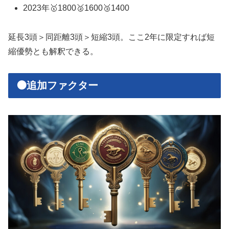
2023年🥇1800🥈1600🥉1400
延長3頭＞同距離3頭＞短縮3頭。ここ2年に限定すれば短
縮優勢とも解釈できる。
🟠追加ファクター