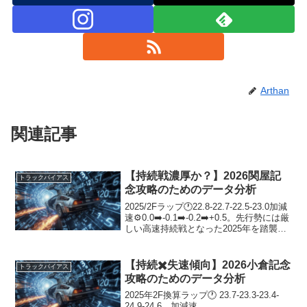
Arthan
関連記事
【持続戦濃厚か？】2026関屋記
トラックバイアス
念攻略のためのデータ分析
2025/2Fラップ🕐22.8-22.7-22.5-23.0加減
速⚙️0.0➡️-0.1➡️-0.2➡️+0.5。先行勢には厳
しい高速持続戦となった2025年を踏襲す
るのであれば2026年も後方有利の展開に
なる❓しかし、瞬発戦傾向を示した2...
【持続✖️失速傾向】2026小倉記念
トラックバイアス
攻略のためのデータ分析
2025年2F換算ラップ🕐 23.7-23.3-23.4-
24.9-24.6、加減速