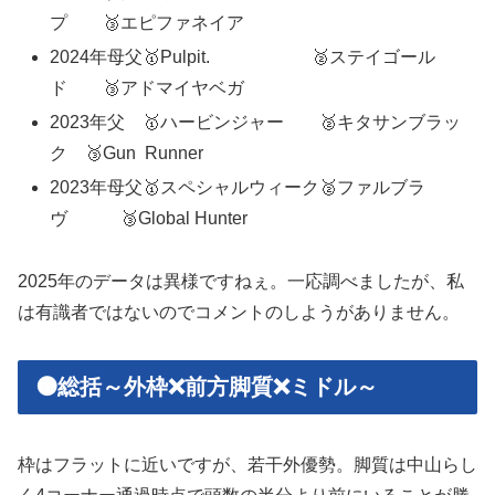
プ 🥉エピファネイア
2024年母父🥇Pulpit. 🥈ステイゴール
ド 🥉アドマイヤベガ
2023年父 🥇ハービンジャー 🥈キタサンブラッ
ク 🥉Gun Runner
2023年母父🥇スペシャルウィーク🥈ファルブラ
ヴ 🥉Global Hunter
2025年のデータは異様ですねぇ。一応調べましたが、私
は有識者ではないのでコメントのしようがありません。
🟠総括～外枠❌前方脚質❌ミドル～
枠はフラットに近いですが、若干外優勢。脚質は中山らし