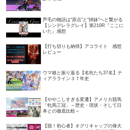
芦毛の物語は“原点”と“姉妹”へと繋がる
【シンデレラグレイ】第210R『ここに
いた』感想
【打ち切りも納得】アコライト 感想
レビュー
ウマ娘と振り返る【名牝たち37名】テ
ィアラライン３７年史
【ややこしすぎる変遷】アメリカ競馬
「牝馬三冠」～歴史・現状・そして日
本との徹底比較～
【脱！初心者】オグリキャップの偉大