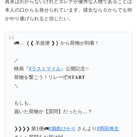
真実はわからないけれどエレナが優秀な人物であることは
本人の口からも発せられています。彼女なら０からでも何
かやり遂げられると信じたい。
🚛𓂃 ❬❰ 羊急便 ❱❭ から荷物が到着！
／
映画『
#ラストマイル
』公開記念✨
荷物を繋ごう！リレー📦𝐒𝐓𝐀𝐑𝐓
＼
もしも、
届いた荷物が【質問】だったら…？
❯❯❯❯ 第1便🚛
#満島ひかり
さんより
#岡田将生