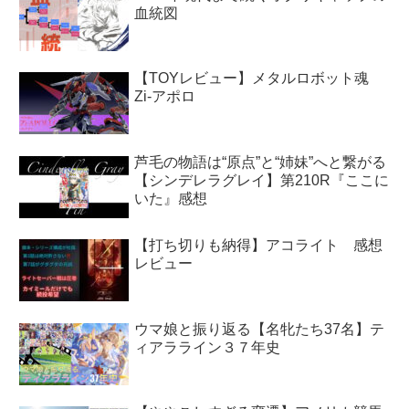
血統図
【TOYレビュー】メタルロボット魂
Zi-アポロ
芦毛の物語は“原点”と“姉妹”へと繋がる
【シンデレラグレイ】第210R『ここに
いた』感想
【打ち切りも納得】アコライト 感想
レビュー
ウマ娘と振り返る【名牝たち37名】テ
ィアラライン３７年史