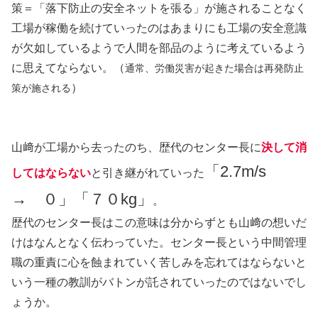
策＝「落下防止の安全ネットを張る」が施されることなく
工場が稼働を続けていったのはあまりにも工場の安全意識
が欠如しているようで人間を部品のように考えているよう
に思えてならない。（
通常、労働災害が起きた場合は再発防止
）
策が施される
山﨑が工場から去ったのち、歴代のセンター長に
決して消
「2.7m/s
してはならない
と引き継がれていった
→ ０」「７０kg」
。
歴代のセンター長はこの意味は分からずとも山﨑の想いだ
けはなんとなく伝わっていた。センター長という中間管理
職の重責に心を蝕まれていく苦しみを忘れてはならないと
いう一種の教訓がバトンが託されていったのではないでし
ょうか。