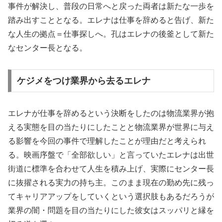
事件が解決し、普段の日常へと戻った両者は新たな一歩を
踏み出すこととなる。エレナは仕事を辞めると告げ、新た
な人生の拠点＝仕事探しへ。孔はエレナの後釜として新た
なセンター長となる。
ケジメをつけ業界から去るエレナ
エレナが仕事を辞めるという決断をしたのは物流業界が抱
える実態を目の当たりにしたことと物流業界が世界に与え
る影響を今回の事件で理解したことが理由だと考えられ
る。映画序盤で「全部欲しい」と言っていたエレナは出世
街道に標準を合わせて人生を積み上げ、実際にセンター長
に抜擢される実力の持ち主。このまま現在の勤め先に残っ
てキャリアアップをしていくという選択肢もあるだろうが
業界の闇・問題を目の当たりにした彼女はスッパリと縁を