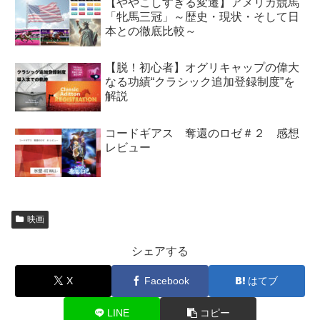
【ややこしすぎる変遷】アメリカ競馬
「牝馬三冠」～歴史・現状・そして日
本との徹底比較～
【脱！初心者】オグリキャップの偉大
なる功績“クラシック追加登録制度”を
解説
コードギアス 奪還のロゼ＃２ 感想
レビュー
映画
シェアする
X
Facebook
はてブ
LINE
コピー