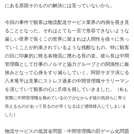
にある原因そのものの解決には至っていないから。
今回の事件で観客は物流配送サービス業界の内側を覗き見
ることとなった。それはとても一言で形容できないような
厳しい世界で長くこの世界に留まれば人間性を徐々に失っ
ていくことが約束されているような残酷なもの。特に観客
の目に印象的に映る各物流に携わる長の姿。彼ら長は中間
管理職として仕事のノルマと協力グループとの関係性に板
挟みとなって心身をすり減らしていく。阿部サダヲ演じる
八木竜平は見事にストレス過多の中間管理職サラリーマン
を演じていて観客の心に爪痕を残していきました。（
私も
実際に中間管理職を務めているので少なからず彼の気持ちに寄り
添えるものがあって見るのが辛くなるほど感情移入してしまいま
）
した
物流サービスの低賃金問題・中間管理職の罰ゲーム化問題