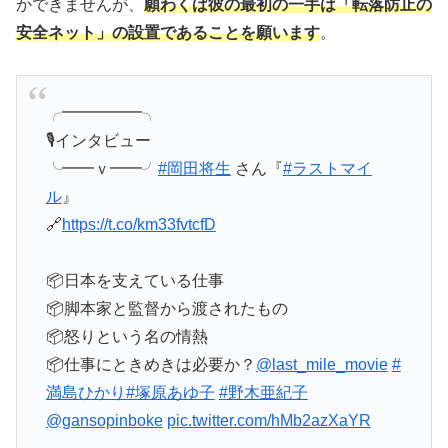
かできませんが、
願わくば彼の最初の一手は「転落防止の
安全ネット」の設置であることを願います
。
╭━━━━━╮
🎙️インタビュー
╰━━ｖ━━╯
#岡田将生
さん『
#ラストマイ
ル
』
🔗
https://t.co/km33fvtcfD
📦日本を支えている仕事
📦脚本家と監督から渡されたもの
📦怒りという名の情熱
📦仕事にときめきは必要か？
@last_mile_movie
#
満島ひかり
#塚原あゆ子
#野木亜紀子
@gansopinboke
pic.twitter.com/hMb2azXaYR