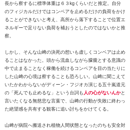
長から察するに標準体重は６３kgくらいだと推定。自分
のフィジカルだけではコンベアを止めるだけの負荷をかけ
ることができないと考え、高所から落下することで位置エ
ネルギーで足りない負荷を補おうとしたのではないかと推
察。
しかし、そんな山﨑の決死の想いも虚しくコンベアは止め
ることはなかった。頭から流血しながら朦朧とする意識の
中で止まることなく稼働を続けるコンベアを目の当たりに
した山﨑の心境は察することも恐ろしい。山﨑に聞こえて
いたかわからないがディーン・フジオカ演じる五十嵐道元
の「死んでも止めるな」という台詞も
人の心がないんか
と
言いたくなる無慈悲な言葉で、山﨑の行動が失敗に終わっ
た絶望感を共有する観客に追い討ちをかけてくる。
山﨑が病院へ搬送され植物人間状態となったのちも安全対