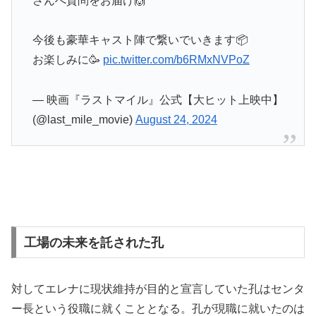
さんへ質問をお届け🙌
今後も豪華キャスト陣で繋いでいきます📦
お楽しみに🥳
pic.twitter.com/b6RMxNVPoZ
— 映画『ラストマイル』公式【大ヒット上映中】
(@last_mile_movie)
August 24, 2024
工場の未来を託された孔
対してエレナに現状維持が目的と宣言していた孔はセンタ
ー長という役職に就くこととなる。孔が現職に就いたのは