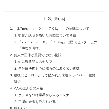
目次
「2.7m/s → ０」「７０kg」 の意味について
監督が説明を省いた意図について考察
「2.7m/s → ０」「７０kg」は歴代センター長の
「声なき叫び」
犯人の正体が重要ではない物語
心に残る犯人のセリフ
事件解決後も心に残るのは濃く苦い後味
最後はヒーローとして描かれた末端ドライバー：佐野
親子
2人の主人公の末路
ケジメをつけ業界から去るエレナ
工場の未来を託された孔
終わりに