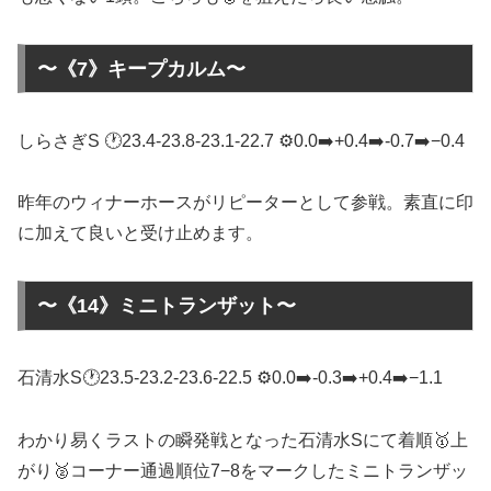
〜《7》キープカルム〜
しらさぎS 🕐23.4-23.8-23.1-22.7 ⚙️0.0➡️+0.4➡️-0.7➡️−0.4
昨年のウィナーホースがリピーターとして参戦。素直に印
に加えて良いと受け止めます。
〜《14》ミニトランザット〜
石清水S🕐23.5-23.2-23.6-22.5 ⚙️0.0➡️-0.3➡️+0.4➡️−1.1
わかり易くラストの瞬発戦となった石清水Sにて着順🥇上
がり🥈コーナー通過順位7−8をマークしたミニトランザッ