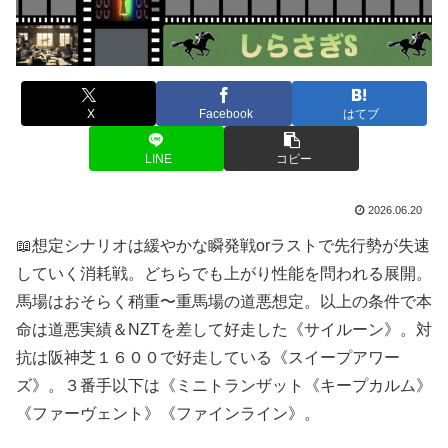
X
Facebook
はてブ
LINE
コピー
2026.06.20
📖想定シナリオは緩やかな瞬発戦orラストで先行勢が失速
していく消耗戦。どちらでも上がり性能を問われる展開。
馬場はおそらく稍重〜重馬場の道悪想定。以上の条件で本
命は道悪実績＆NZTを差して好走した《サイルーン》。対
抗は阪神芝１６００で好走している《スイープアワー
ズ》。３番手以下は《ミニトランザット《キープカルム》
《ファーヴェント》《ファインライン》。