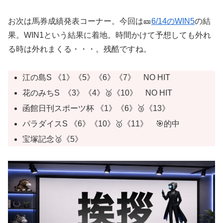
お次は馬券成績発表コーナー。今回は🎫
6/14のWIN5
の結
果。WIN1という結果に着地。時間かけて予想しても外れ
る時は外れまくる・・・。残酷ですね。
江の島S 《1》《5》《6》《7》 NO HIT
花のみちS 《3》《4》🥈《10》 NO HIT
函館日刊スポーツ杯 《1》《6》🥉《13》
パラダイスS 《6》《10》🥇《11》 🎯的中
宝塚記念🥈《5》