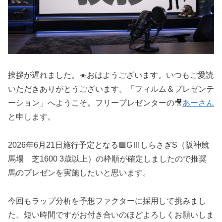
挨拶が遅れました。☀️おはようございます。いつもご愛読
いただきありがとうございます。「フィルム＆プレゼンテ
ーション」へようこそ。フリープレゼンターの🎥
あーさん
と申します。
2026年6月21日施行予定となる🟩GⅢしらさぎS（阪神競
馬場 芝1600 3歳以上）の枠順が確定しましたので推奨
馬のプレゼンを実施したいと思います。
今回もラップ分析を予想ファクターに採用して挑みまし
た。短い時間ですがお付き合いのほどよろしくお願いしま