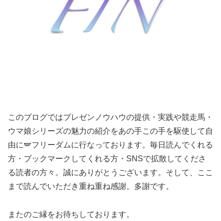
このブログではプレゼンノウハウの提供・実践や競走馬・
ウマ娘シリーズの魅力の紹介をあの手この手を駆使して自
由に🪽フリーダムに行なっております。毎日読んでくれる
方・ブックマークしてくれる方・SNSで拡散してくださ
る読者の方々。誠にありがとうございます。そして、ここ
まで読んでいただき重ね重ね感謝。多謝です。
またのご縁をお待ちしております。