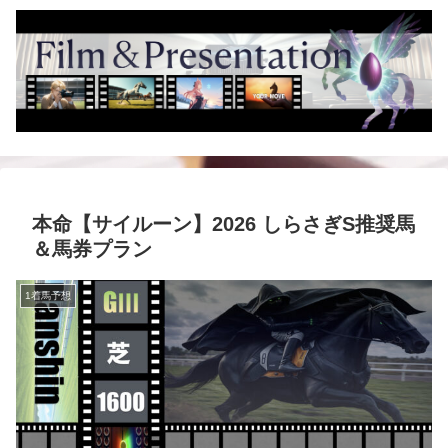
本命【サイルーン】2026 しらさぎS推奨馬
＆馬券プラン
1着馬予想