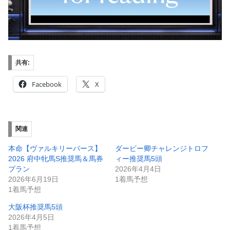
共有:
Facebook
X
関連
本命【ヴァルキリーバース】
ダービー卿チャレンジトロフ
2026 府中牝馬S推奨馬＆馬券
ィー推奨馬5頭
プラン
2026年4月4日
2026年6月19日
1着馬予想
1着馬予想
大阪杯推奨馬5頭
2026年4月5日
1着馬予想