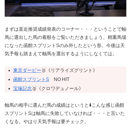
まずは直近推奨成績発表のコーナー・・・ということで軸
馬に選出した馬の着順をご覧いただきましょう。稍重馬場
になった函館スプリントSのみ外したという形。今後は天
気予報も踏まえて軸馬を選出するようにしなくては。
東京ダービー
🥉《リアライズグリント》
函館スプリントS
NO HIT
宝塚記念
🥈《クロワデュノール》
軸馬の相手に選んだ馬の成績はというと⬇️こんな感じ函館
スプリントSは軸馬に失敗していなければ・・・と言いた
くなる。やはり天気予報は要チェック。