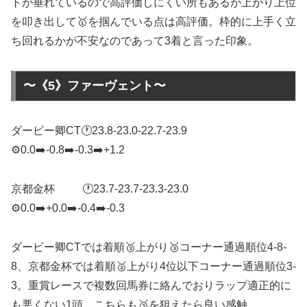
トが垂れているので高評価しにくい所もあるが上がり上位
を叩き出して🥇を掴んでいる点は高評価。枠的に上手く立
ち回れるかが不安なのであって3着と言った印象。
〜《5》ファーヴェント〜
ダービー卿CT🕐23.8-23.0-22.7-23.9
⚙️0.0➡️-0.8➡️-0.3➡️+1.2
京都金杯 🕐23.7-23.7-23.3-23.0
⚙️0.0➡️+0.0➡️-0.4➡️-0.3
ダービー卿CTでは着順🥉上がり🥉コーナー通過順位4-8-
8、京都金杯では着順🥈上がり4位以下コーナー通過順位3-
3。重賞レースで複数回馬券に絡んでおりラップ適正的に
も悪くない1頭。こちらも🥉を狙えたら良い感触。