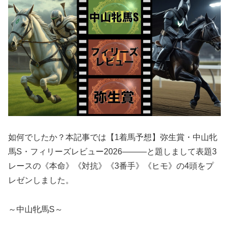
如何でしたか？本記事では【1着馬予想】弥生賞・中山牝
馬S・フィリーズレビュー2026―――と題しまして表題3
レースの《本命》《対抗》《3番手》《ヒモ》の4頭をプ
レゼンしました。
～中山牝馬S～