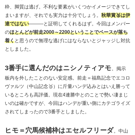
枠、脚質は逃げ。不利な要素がいくつかイメージできてし
まいますが、それでも実力は十分でしょう。
秋華賞🥈は伊
達ではない
―――と証明してくれるはず。今回はメンバー
の
ほとんどが前走2000～2200ということでペースが落ち
着く
と思うので無理な逃げにはならないとジャッジし対抗
としました。
3番手に選んだのはニシノティアモ
。掲示
板内を外したことのない安定感。前走＝福島記念でエコロ
ヴァルツ（中山記念🥉）に斤量ハンデ込みとはいえ勝って
いるところも高評価。現在4連勝中とのことで勢い凄まじ
いのは確かですが、今回はハンデが重い側にカテゴライズ
されてしまったので3番手としました。
ヒモ＝穴馬候補枠はエセルフリーダ
。中山