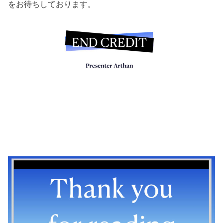
をお待ちしております。