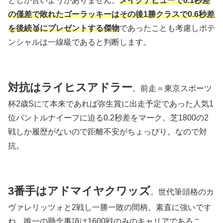
としか言いようがありません。
メイクデビューで0.1秒差
の僅差で敗れたゴーラッキーはその後1勝クラスで0.6秒差
を後続🥈にプレゼントする傑物
であったことも考慮しポテ
ンシャルは一線級であると判断します。
対抗はライヒスアドラー
。前走＝東京スポーツ
杯2歳Sにて本来であれば弥生賞に出走予定であった人気1
位パントルナイーフに迫る0.2秒差をマーク。芝1800の2
戦しか履歴がないので距離不安がちょっぴり。なので対
抗。
3番手はアドマイヤクワッズ
。世代筆頭格のカ
ヴァレリッツォと2戦し一勝一敗の間柄。素直に強いです
ね。唯一の懸念事項は1600戦のみのキャリアであるこ