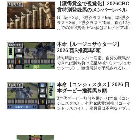
する。
【獲得賞金で視覚化】2026CBC
1着馬予想
賞特別登録馬のメンバーレベル
GⅢ級＊3頭、3勝クラス＊5頭、準3勝ク
ラス＊2頭、2勝クラス＊10頭。直近12ヶ
月での獲得賞金上位5位は🥇レイピア💰
8996万円🥈フィオライア💰7179万円🥉タ
マモイカロス💰6437万円❹位コウセキ💰
5928万円❺位ジェニファー💰4941...
本命【ルージュサウタージ】
1着馬予想
2026 葵S推奨馬5頭
持ち時計はメンバー屈指、自分の競馬が
できれば勝ち負け必至❗️本命《ルージュサ
ウタージ》。激流展開が予想されるレー
ス模様の中、差して好走するビジョンを
抱かせてくれるキャリの持ち主❗️対抗《タ
マモイカロス》。前半 33秒台の激流展開
本命【コンジェスタス】2026 日
1着馬予想
でも馬券に食...
本ダービー推奨馬５頭
3世代ダービー無敗を果たせ❗️本命《コン
ジェスタス》。外枠✖️武豊❗️対抗《ゴーイ
ントゥスカイ》。皐月賞は不利なアプロ
ーチで見事3着❗️3番手《ライヒスアドラ
ー》。追走力に不安ありだが、展開が向
けば穴を開ける確率大❗️4番手《メイショ
ウハチ...