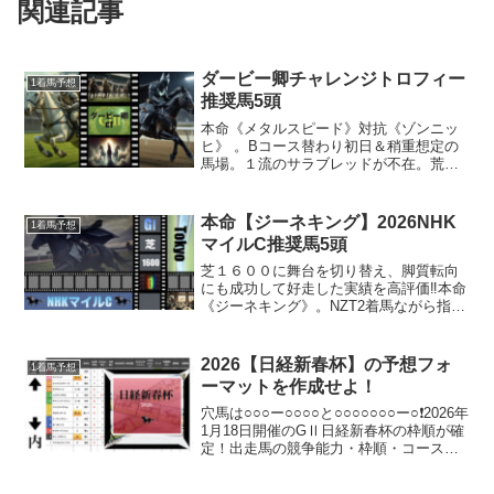
関連記事
ダービー卿チャレンジトロフィー
1着馬予想
推奨馬5頭
本命《メタルスピード》対抗《ゾンニッ
ヒ》 。Bコース替わり初日＆稍重想定の
馬場。１流のサラブレッドが不在。荒れ
る要素が豊富で予想しがいのあるダービ
ー卿チャレンジトロフィー。速いだけで
は勝ちきれないレースに傾くと読んで印
本命【ジーネキング】2026NHK
1着馬予想
を打つ。おはようござい...
マイルC推奨馬5頭
芝１６００に舞台を切り替え、脚質転向
にも成功して好走した実績を高評価‼️本命
《ジーネキング》。NZT2着馬ながら指数
上は1着馬よりも高パフォーマンスをマー
ク❗️対抗《ロデオドライブ》。朝日杯FSの
中で最も強い競馬をしたと言える１頭❗️3
2026【日経新春杯】の予想フォ
1着馬予想
番手...
ーマットを作成せよ！
穴馬は○○○ー○○○○と○○○○○○○ー○❗️2026年
1月18日開催のGⅡ日経新春杯の枠順が確
定！出走馬の競争能力・枠順・コース適
正・前走から距離増減から勝率をイメー
ジし、ナーツ式予想フォーマットを作成