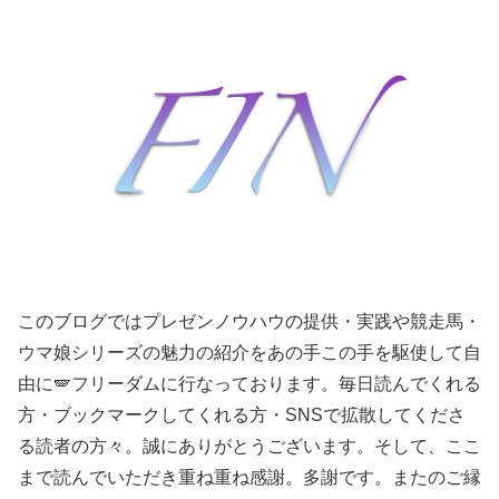
このブログではプレゼンノウハウの提供・実践や競走馬・
ウマ娘シリーズの魅力の紹介をあの手この手を駆使して自
由に🪽フリーダムに行なっております。毎日読んでくれる
方・ブックマークしてくれる方・SNSで拡散してくださ
る読者の方々。誠にありがとうございます。そして、ここ
まで読んでいただき重ね重ね感謝。多謝です。またのご縁