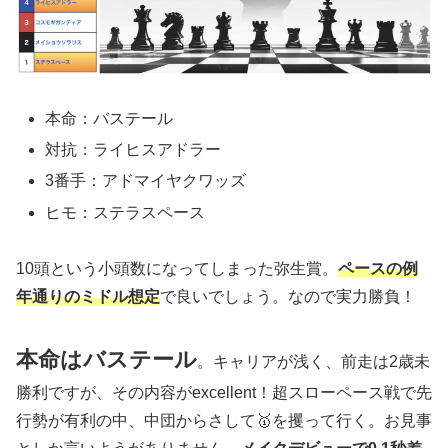
本命：バステール
対抗：ライヒスアドラー
3番手：アドマイヤクワッズ
ヒモ：ステラスペース
10頭という小頭数になってしまった弥生賞。
ペースの例
年通りのミドル想定
で良いでしょう。なので実力勝負！
本命はバステール
。キャリアが浅く、前走は2歳未
勝利ですが、その内容がexcellent！超スローペース戦で先
行勢が有利の中、中団からさして🥇を攫って行く。お見事