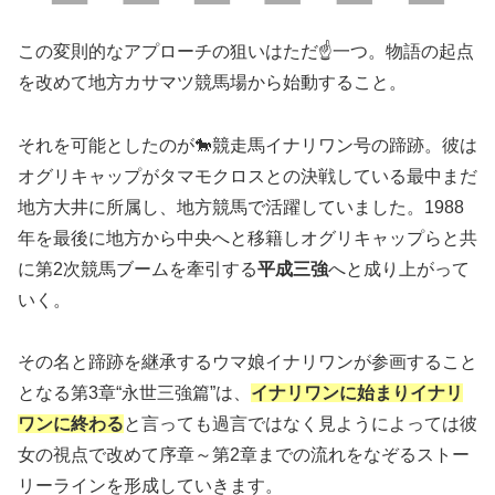
この変則的なアプローチの狙いはただ☝️一つ。物語の起点
を改めて地方カサマツ競馬場から始動すること。
それを可能としたのが🐎競走馬イナリワン号の蹄跡。彼は
オグリキャップがタマモクロスとの決戦している最中まだ
地方大井に所属し、地方競馬で活躍していました。1988
年を最後に地方から中央へと移籍しオグリキャップらと共
に第2次競馬ブームを牽引する
平成三強
へと成り上がって
いく。
その名と蹄跡を継承するウマ娘イナリワンが参画すること
となる第3章“永世三強篇”は、
イナリワンに始まりイナリ
ワンに終わる
と言っても過言ではなく見ようによっては彼
女の視点で改めて序章～第2章までの流れをなぞるストー
リーラインを形成していきます。