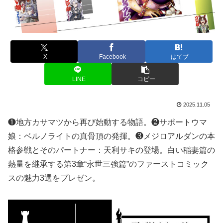
X
Facebook
はてブ
LINE
コピー
2025.11.05
❶地方カサマツから再び始動する物語。❷サポートウマ
娘：ベルノライトの真骨頂の発揮。❸メジロアルダンの本
格参戦とそのパートナー：天利サキの登場。白い稲妻篇の
熱量を継承する第3章“永世三強篇”のファーストコミック
スの魅力3選をプレゼン。