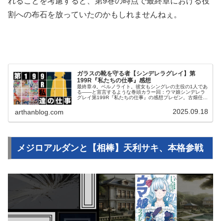
れることを考慮すると、第9巻の時点で最終章における役
割への布石を放っていたのかもしれませんねぇ。
ガラスの靴を守る者【シンデレラグレイ】第
199R『私たちの仕事』感想
最終章-9。ベルノライト。彼女もシングレの主役の1人であ
る――と宣言するような巻頭カラー回：ウマ娘シンデレラ
グレイ第199R『私たちの仕事』の感想プレゼン。古畑任三
郎エミュでお送りします
2025.09.18
arthanblog.com
メジロアルダンと【相棒】天利サキ、本格参戦