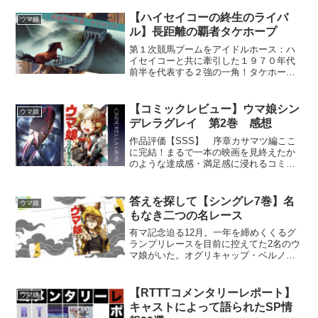
プレゼン
【ハイセイコーの終生のライバ
ウマ娘
ル】長距離の覇者タケホープ
第１次競馬ブームをアイドルホース：ハ
イセイコーと共に牽引した１９７０年代
前半を代表する２強の一角！タケホー
プ！アプリ『ウマ娘プリティーダービ
ー』新シナリオ「The Twinkle Legends」
に姿を表す新ウマ娘はこの方ではないか
【コミックレビュー】ウマ娘シン
ウマ娘
と予想！
デレラグレイ 第2巻 感想
作品評価【SSS】 序章カサマツ編ここ
に完結！まるで一本の映画を見終えたか
のような達成感・満足感に浸れるコミッ
クス『ウマ娘シンデレラグレイ』第2巻を
レビュー＆プレゼン！
答えを探して【シングレ7巻】名
ウマ娘
もなき二つの名レース
有マ記念迫る12月。一年を締めくくるグ
ランプリレースを目前に控えてた2名のウ
マ娘がいた。オグリキャップ・ベルノラ
イト。それぞれの課題と向き合う名もな
き“競走”が語られたコミックス『ウマ娘シ
ンデレラグレイ』第7巻の講談風プレゼ
【RTTTコメンタリーレポート】
ウマ娘
ン。おはようござ...
キャストによって語られたSP情