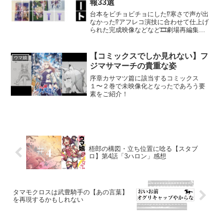
報33選
台本をビチョビチョにした⁉️寒さで声が出
なかった⁉️アフレコ演技に合わせて仕上げ
られた完成映像などなど🎞️劇場再編集版
『ウマ娘プリティーダービーROAD TO
THE TOP』キャストコメンタリーでしか
聴けない情報アレコレ３３選をレポート
【コミックスでしか見れない】フ
ウマ娘
＆プレゼン。
ジマサマーチの貴重な姿
序章カサマツ篇に該当するコミックス
１〜２巻で未映像化となったであろう要
素をご紹介！
梧郎の構図・立ち位置に唸る【スタブ
ロ】第4話「3ハロン」感想
タマモクロスは武豊騎手の【あの言葉】
を再現するかもしれない