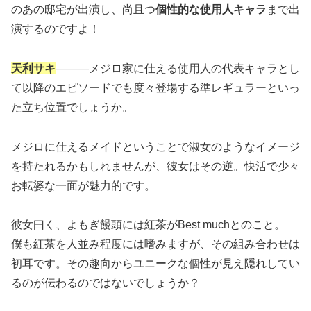
のあの邸宅が出演し、尚且つ
個性的な使用人キャラ
まで出
演するのですよ！
天利サキ
―――メジロ家に仕える使用人の代表キャラとし
て以降のエピソードでも度々登場する準レギュラーといっ
た立ち位置でしょうか。
メジロに仕えるメイドということで淑女のようなイメージ
を持たれるかもしれませんが、彼女はその逆。快活で少々
お転婆な一面が魅力的です。
彼女曰く、よもぎ饅頭には紅茶がBest muchとのこと。
僕も紅茶を人並み程度には嗜みますが、その組み合わせは
初耳です。その趣向からユニークな個性が見え隠れしてい
るのが伝わるのではないでしょうか？