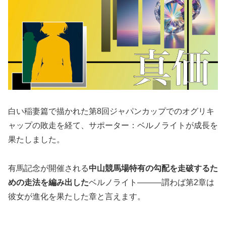
白い稲妻篇で描かれた第8回ジャパンカップでのオグリキ
ャップの敗走を経て、サポーター：ベルノライトが成長を
果たしました。
有馬記念が開催される
中山競馬場特有の勾配を走破するた
めの走法を編み出した
ベルノライト―――謂わば第2章は
彼女が進化を果たした章と言えます。