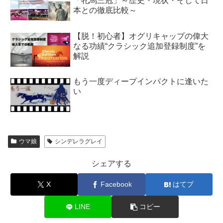
「牝馬三冠」～歴史・現状・そして日
本との徹底比較～
【脱！初心者】オグリキャップの偉大
なる功績“クラシック追加登録制度”を
解説
もう一度ディープインパクトに逢いた
い
ウマ娘
シンデレラグレイ
シェアする
X
Facebook
はてブ
LINE
コピー