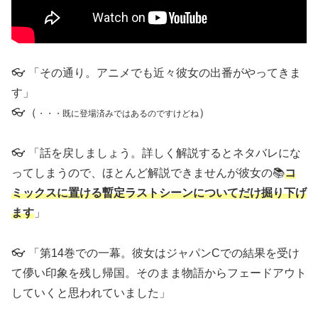
👓 「その通り。アニメでも近々彼女の出番がやってきま
す」
👓（
）
・・・既に登場済みではあるのですけどね
👓 「話を戻しましょう。詳しく解説するとネタバレにな
ってしまうので、ほとんど解説できませんが彼女の📚
コ
ミックスに置ける暫定ラストシーンについてだけ掘り下げ
ます
」
👓 「第14巻での一幕。彼女はジャパンCでの結果を受け
て儚い印象を残し帰国。そのまま物語からフェードアウト
していくと思われていました」