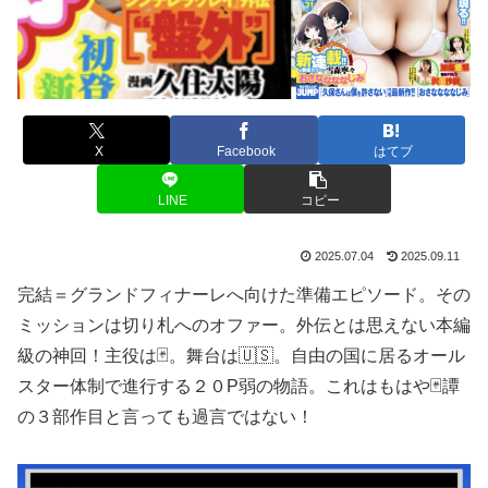
X
Facebook
はてブ
LINE
コピー
2025.07.04
2025.09.11
完結＝グランドフィナーレへ向けた準備エピソード。その
ミッションは切り札へのオファー。外伝とは思えない本編
級の神回！主役は🃏。舞台は🇺🇸。自由の国に居るオール
スター体制で進行する２０P弱の物語。これはもはや🃏譚
の３部作目と言っても過言ではない！