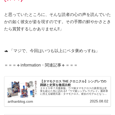
い・・・》
と思っていたところに、そんな読者の心の声を読んでいた
かの如く彼女が姿を現すのです。その手際の鮮やかさとき
たら賞賛するしかありません‼️」
🐢 「マジで、今回はいつも以上にベタ褒めっすね」
＝＝＝🔹information・関連記事🔹＝＝＝
【タマモクロス THE クロニクル】シングレでの
蹄跡と史実を徹底比較
２０２５年７月最新版。ウマ娘タマモクロスの真骨頂は史
実を超えた先に訪れる‼️『ウマ娘シンデレラグレイ』最終章
に控える秘密兵器：タマモクロス。彼女のモデルとなった
競走馬の戦績とコミックスでの活躍を徹底比較。
2025.08.02
arthanblog.com