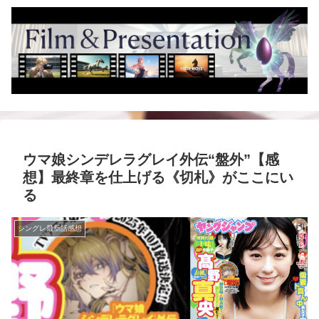
ウマ娘シンデレラグレイ外伝“盤外”【感
想】最終章を仕上げる《切札》がここにい
る
シングレ最新話感想