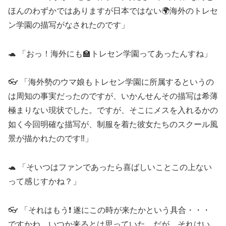
ほんのわずかではありますが日本ではない🌍海外のトレセ
ン学園の描写がなされたのです」
🐢 「おっ！海外にも🏫トレセン学園ってあったんすね」
👓 「海外勢のウマ娘もトレセン学園に所属するというの
は周知の事実だったのですが、いかんせんその描写は希薄
極まりない現状でした。ですが、そこにメスを入れるかの
如く今回明確な描写が、制服を着た彼女たちのスクール風
景が描かれたのです‼️」
🐢 「そいつはファンであったら喜ばしいことこの上ない
って感じすかね？」
👓 「それはもう❗️ 遂にこの時が来たかという具合・・・
ですかね。いつか来るとは思っていた。だが、それはい