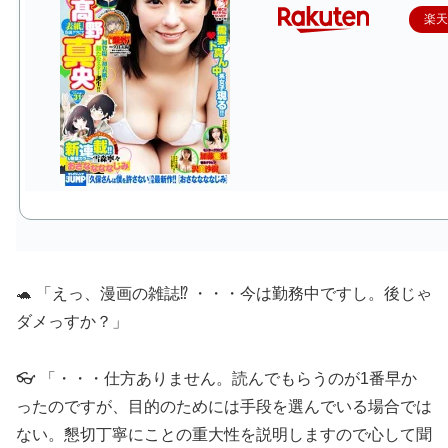
楽
🐢 「えっ、漫画の雑誌⁉ ・・・今は勤務中ですし。後じゃ
ダメっすか？」
👓 「・・・仕方ありません。読んでもらうのが1番早か
ったのですが、目的のためには手段を選んでいる場合では
ない。懇切丁寧にことの重大性を説明しますので心して聞