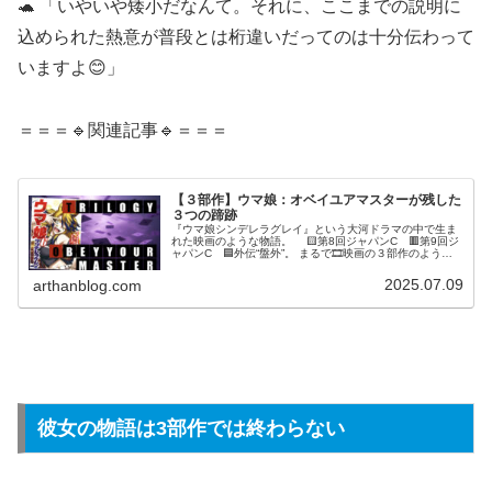
🐢 「いやいや矮小だなんて。それに、ここまでの説明に
込められた熱意が普段とは桁違いだってのは十分伝わって
いますよ😊」
＝＝＝🔹関連記事🔹＝＝＝
【３部作】ウマ娘：オベイユアマスターが残した
３つの蹄跡
『ウマ娘シンデレラグレイ』という大河ドラマの中で生ま
れた映画のような物語。 🟨第8回ジャパンC 🟥第9回ジ
ャパンC 🟦外伝“盤外”。 まるで🎞️映画の３部作のような
傑作を残していったウマ娘オベイユアマスター。その物語
をまとめます。
2025.07.09
arthanblog.com
彼女の物語は3部作では終わらない