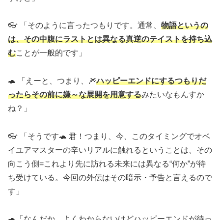
👓 「そのように言ったつもりです。通常、
物語というの
は、その中腹にラストとは異なる真逆のテイストを持ち込
む
ことが一般的です」
🐢 「えーと、つまり、🎆
ハッピーエンドにするつもりだ
ったらその前に嫌～な展開を用意する
みたいなもんすか
ね？」
👓 「そうです🐢 君！つまり、今、このタイミングでオベ
イユアマスターの辛いリアルに触れるということは、その
向こう側=これより先に訪れる未来には異なる“何か”が待
ち受けている。今回の外伝はその暗示・予告と言えるので
す」
🐢「なんだか、よくわからないけどハッピーエンドが待っ