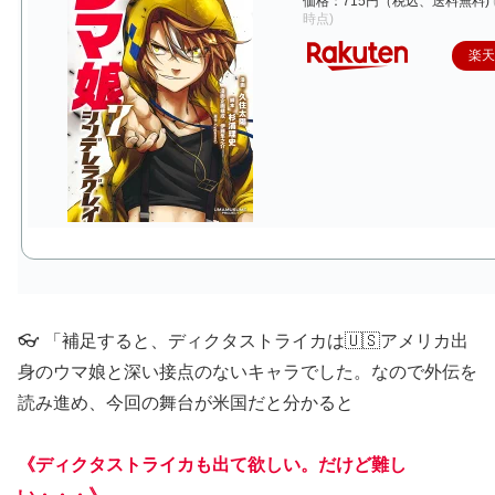
価格：715円（税込、送料無料)
時点)
楽
👓 「補足すると、ディクタストライカは🇺🇸アメリカ出
身のウマ娘と深い接点のないキャラでした。なので外伝を
読み進め、今回の舞台が米国だと分かると
《ディクタストライカも出て欲しい。だけど難し