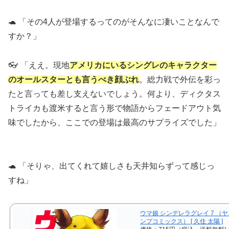
🐢 「その4人が登場するってのがそんなに凄いことなんで
すか？」
👓 「ええ。現地
アメリカにいるシングレのキャラクター
のオールスターとも言うべき顔ぶれ
。総力戦で外伝を彩っ
たと言っても差し支えないでしょう。何より、ディクタス
トライカも渡米すると言う形で物語からフェードアウト気
味でしたから、ここでの登場は最高のサプライズでした」
🐢 「そりゃ、出てくれて嬉しさも天井知らずって感じっ
すね」
ウマ娘 シンデレラグレイ 7 （
ンプコミックス） [ 久住 太陽 ]