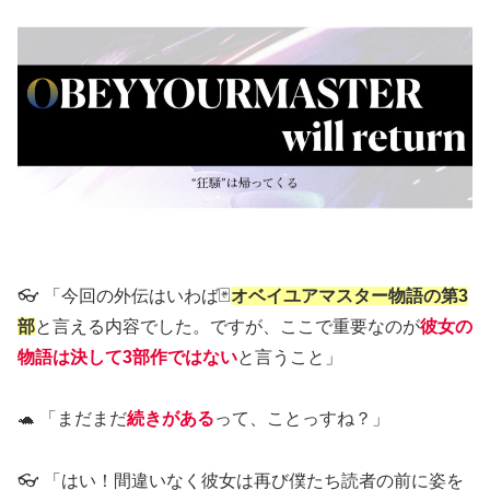
👓 「今回の外伝はいわば🃏
オベイユアマスター物語の第3
部
と言える内容でした。ですが、ここで重要なのが
彼女の
物語は決して3部作ではない
と言うこと」
🐢 「まだまだ
続きがある
って、ことっすね？」
👓 「はい！間違いなく彼女は再び僕たち読者の前に姿を