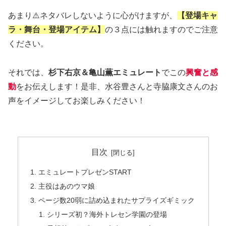
あまり⚠️ネタバレしないように心がけますが、
【登場キャ
ラ・舞台・登場アイテム】
の３点には触れますのでご注意
ください。
それでは、
杉下右京＆亀山薫エミュレート
でこの
興奮と感
動
をお伝えします！是非、水谷豊さんと寺脇康文さんのお
声をイメージしてお楽しみください！
目次
エミュレートプレゼンSTART
主役はあのウマ娘
ページ数20弱に詰め込まれたサプライズギミック
シリーズ初？海外トレセン学園の登場