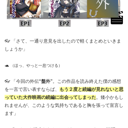
👓 「さて、一通り意見を出したので軽くまとめといきま
しょうか」
🐢
（ほっ、やっと一息つける）
👓 「今回の外伝
“盤外”
。この作品を読み終えた僕の感想
を一言で言い表すならば、
もう２度と続編が見れないと思
っていた大作映画の続編に出会ってしまった
。矮小かもし
れませんが、このような気持ちであると胸を張って宣言し
ます」