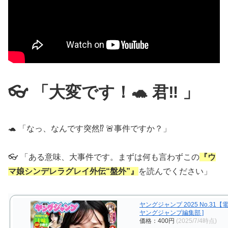
👓 「大変です！🐢 君‼ 」
🐢 「なっ、なんです突然⁉ 🚨事件ですか？」
👓 「ある意味、大事件です。まずは何も言わずこの
『ウ
マ娘シンデレラグレイ外伝“盤外”』
を読んでください」
ヤングジャンプ 2025 No.31【
ヤングジャンプ編集部 ]
価格：400円
(2025/7/4時点)