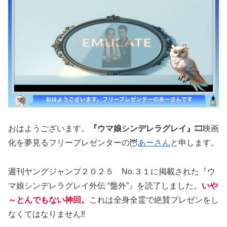
おはようございます。
『ウマ娘シンデレラグレイ』
🎞️映画
化を夢見るフリープレゼンターの🦉
あーさん
と申します。
週刊ヤングジャンプ２０２５ No.３１に掲載された『ウ
マ娘シンデレラグレイ外伝 “盤外”』を読了しました。
いや
～とんでもない神回。
これは全身全霊で絶賛プレゼンをし
なくてはなりません‼️