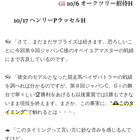
👓 「さて、まだまだサプライズは続きます。恐ろしいこ
とに今回第９回ジャパンC後のオベイユアマスターの戦績
にまで言及しているのです」
👓 「彼女のモデルとなった競走馬ペイザバトラーの戦績
を調べれば分かるのですが、第８回ジャパンC、GⅠの舞
台で華々しい🏆勝利をあげるも以後重賞では1勝もできな
いまま現役を終えます。まさか、この事実に、
“
🕰️
このタ
イミング”
で触れるとは・・・」
🐢 「このタイミングって言い方に妙な含みを感じるんで
すけど」