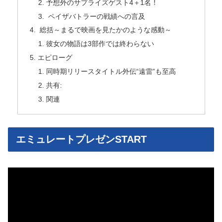
予想外のサプライズゲスト4＋1名！
ペイザバトラーの戦績への言及
総括～まるで映画を見たかのような感動～
彼女の物語は3部作では終わらない
エピローグ
同時期リリースタイトル外伝“遠雷”も至高
共有:
関連
エミュレートプレゼンSTART