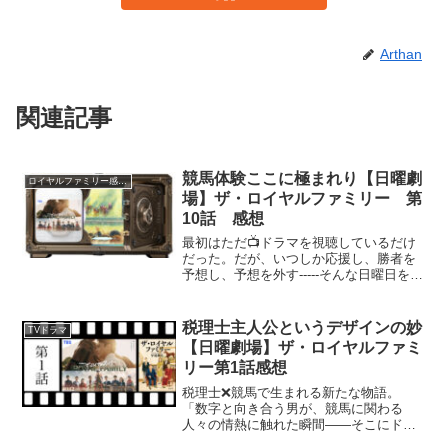
Arthan
関連記事
競馬体験ここに極まれり【日曜劇
ロイヤルファミリー感想集
場】ザ・ロイヤルファミリー 第
10話 感想
最初はただ📺ドラマを視聴しているだけ
だった。だが、いつしか応援し、勝者を
予想し、予想を外す-----そんな日曜日を体
験させられていた。もはやドラマ視聴で
はなく競馬体験そのものだった。日曜劇
場『ザ・ロイヤルファミリー』第10話
税理士主人公というデザインの妙
TVドラマ
「ファンファーレ」の感想プレゼン。
【日曜劇場】ザ・ロイヤルファミ
リー第1話感想
税理士❌競馬で生まれる新たな物語。
「数字と向き合う男が、競馬に関わる
人々の情熱に触れた瞬間——そこにドラ
マが生まれる」