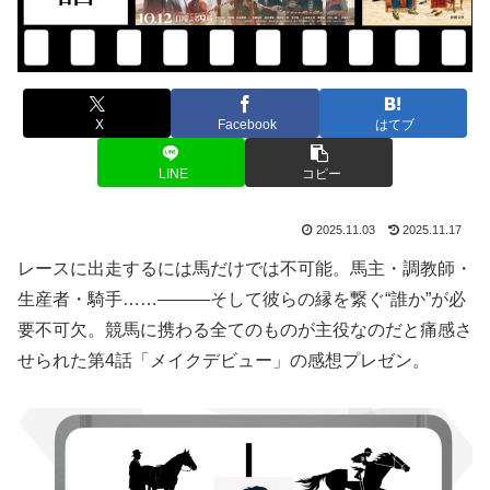
X
Facebook
はてブ
LINE
コピー
2025.11.03
2025.11.17
レースに出走するには馬だけでは不可能。馬主・調教師・
生産者・騎手……―――そして彼らの縁を繋ぐ“誰か”が必
要不可欠。競馬に携わる全てのものが主役なのだと痛感さ
せられた第4話「メイクデビュー」の感想プレゼン。