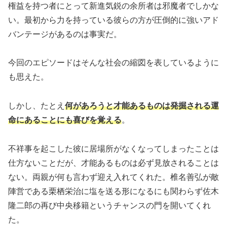
権益を持つ者にとって新進気鋭の余所者は邪魔者でしかな
い。最初から力を持っている彼らの方が圧倒的に強いアド
バンテージがあるのは事実だ。
今回のエピソードはそんな社会の縮図を表しているように
も思えた。
しかし、たとえ
何があろうと才能あるものは発掘される運
命にあることにも喜びを覚える
。
不祥事を起こした彼に居場所がなくなってしまったことは
仕方ないことだが、才能あるものは必ず見放されることは
ない。両親が何も言わず迎え入れてくれた。椎名善弘が敵
陣営である栗栖栄治に塩を送る形になるにも関わらず佐木
隆二郎の再び中央移籍というチャンスの門を開いてくれ
た。