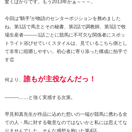
驚くばかりです。もう2013年かぁ～～～。
今回は“騎手”が物語のセンターポジションを務めました
ね。第1話で馬主とその秘書、第2話で調教師、第3話で牧
場生産者―――1話ごとに競馬に不可欠な関係者にスポッ
トライト浴びせていくスタイルは、見ているこちら側とし
て非常に咀嚼しやすい。初心者に寄り添った構成に拍手で
す👏
誰もが主役なんだっ！
何より、
―――……と強く実感する次第。
早見和真先生が作品に込めた想いの一端が競馬に携わる全
ての人・馬に対する敬意なのではないかと私には思えてな
りませんでした。そんな感想を抱いた第4話。