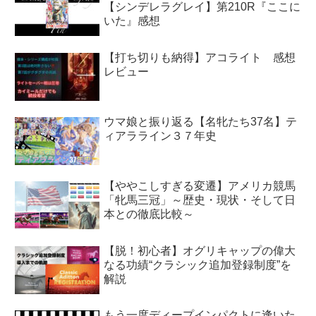
【シンデレラグレイ】第210R『ここに
いた』感想
【打ち切りも納得】アコライト 感想
レビュー
ウマ娘と振り返る【名牝たち37名】テ
ィアラライン３７年史
【ややこしすぎる変遷】アメリカ競馬
「牝馬三冠」～歴史・現状・そして日
本との徹底比較～
【脱！初心者】オグリキャップの偉大
なる功績“クラシック追加登録制度”を
解説
もう一度ディープインパクトに逢いた