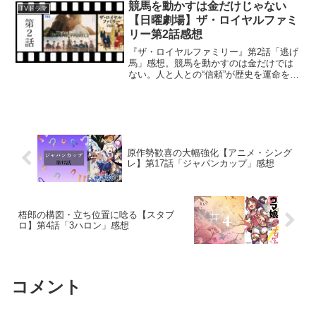
競馬を動かすは金だけじゃない
TVドラマ
【日曜劇場】ザ・ロイヤルファミ
リー第2話感想
『ザ・ロイヤルファミリー』第2話「逃げ
馬」感想。競馬を動かすのは金だけでは
ない。人と人との“信頼”が歴史を運命を作
る。視聴者と劇中人物の感情がシンクロ
する至高の60分を半沢直樹風プレゼンで
熱く語ります。
原作勢歓喜の大幅強化【アニメ・シング
レ】第17話「ジャパンカップ」感想
梧郎の構図・立ち位置に唸る【スタブ
ロ】第4話「3ハロン」感想
コメント