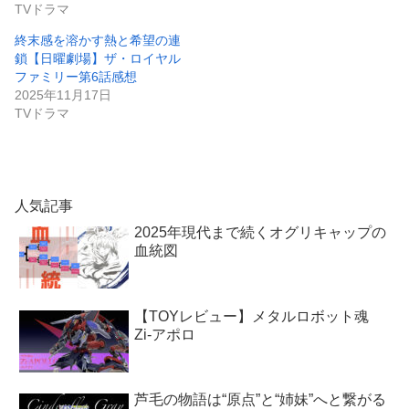
TVドラマ
終末感を溶かす熱と希望の連
鎖【日曜劇場】ザ・ロイヤル
ファミリー第6話感想
2025年11月17日
TVドラマ
人気記事
2025年現代まで続くオグリキャップの
血統図
【TOYレビュー】メタルロボット魂
Zi-アポロ
芦毛の物語は“原点”と“姉妹”へと繋がる