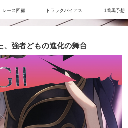
レース回顧
トラックバイアス
1着馬予想
た、強者どもの進化の舞台