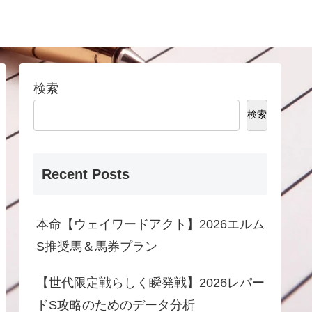
検索
検索
Recent Posts
本命【ウェイワードアクト】2026エルム
S推奨馬＆馬券プラン
【世代限定戦らしく瞬発戦】2026レパー
ドS攻略のためのデータ分析