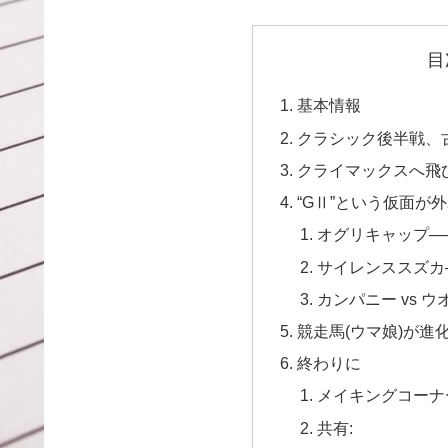
目
基本情報
クラシック後半戦、
クライマックスへ飛
“GⅡ”という仮面が
オグリキャップ─
サイレンススズカ
カンパニー vs 
競走馬(ウマ娘)が進
終わりに
メイキングコーナ
共有: