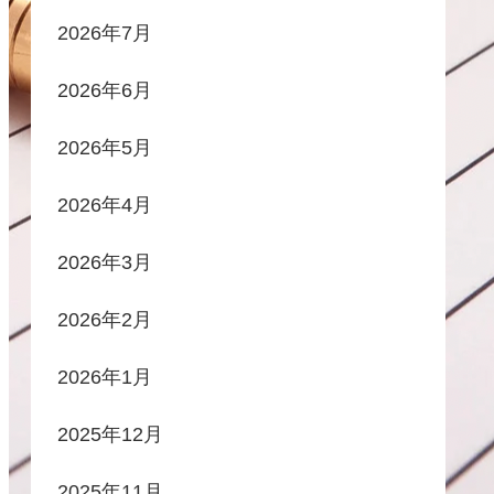
2026年7月
2026年6月
2026年5月
2026年4月
2026年3月
2026年2月
2026年1月
2025年12月
2025年11月