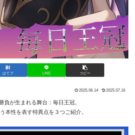
はてブ
LINE
コピー
2025.06.14
2025.07.16
勝負が生まれる舞台：毎日王冠。
いう本性を表す特異点を３つご紹介。