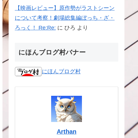
【映画レビュー】原作勢がラストシーン
について考察！劇場総集編ぼっち・ざ・
ろっく！ Re:Re:
に
ひろ
より
にほんブログ村バナー
にほんブログ村
Arthan