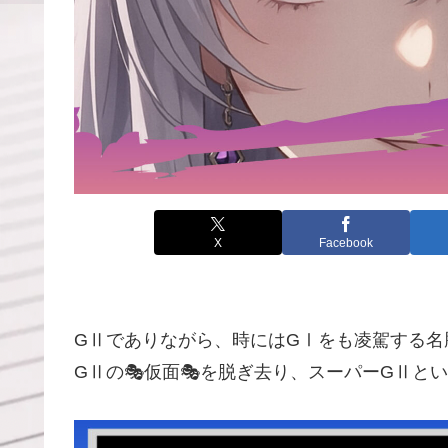
X
Facebook
GⅡでありながら、時にはGⅠをも凌駕する名
GⅡの🎭仮面🎭を脱ぎ去り、スーパーGⅡと