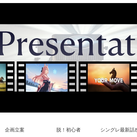
企画立案
脱！初心者
シングレ最新話