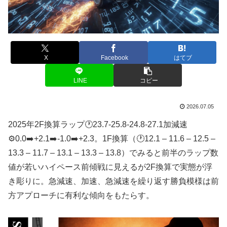
X
Facebook
はてブ
LINE
コピー
2026.07.05
2025年2F換算ラップ🕐23.7-25.8-24.8-27.1加減速
⚙️0.0➡️+2.1➡️-1.0➡️+2.3。1F換算（🕐12.1 – 11.6 – 12.5 –
13.3 – 11.7 – 13.1 – 13.3 – 13.8）でみると前半のラップ数
値が若いハイペース前傾戦に見えるが2F換算で実態が浮
き彫りに。急減速、加速、急減速を繰り返す勝負模様は前
方アプローチに有利な傾向をもたらす。