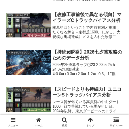
たのか持続戦の色が濃くなり差し馬には
厳しいレース模様へとシフト。メンバー
構成・馬場造成の変化など原因は様々考
【改修工事前後で異なる傾向】マ
トラックバイアス
えられるがこ...
イラーズCトラックバイアス分析
開幕初回ということで内前有利と推測し
たくなる舞台＝京都芝1600。しかし、大
規模な馬場造成にメスを入れた改修工事
後＝2023年以降は異なるバイアスが見え
てくる。比較的内有利で合ったバイアス
が鳴りを潜め、内外フラットと解釈でき
【持続✖️瞬発】2026七夕賞攻略の
トラックバイアス
る領域にシフトし...
ためのデータ分析
2025年2F換算ラップ🕐23.2-23.5-25.5-
24.3-24.0加減速
⚙️0.0➡️+0.3➡️+2.0➡️-1.2➡️−0.3。1F換算
（🕐 12.4 - 10.8 - 11.5 - 12.0 - 12.7 - 12.8
- 1...
【スピードよりも持続力】ユニコ
トラックバイアス
ーンSトラックバイアス分析
レース質が似ている高負荷の中山ダート
1800m戦で善戦している馬が狙い目。
2024年以降、東京ダービーへのトライア
ルレースという位置付けとなり東京ダー
ト1600から京都ダート1900へ改定された
ユニコーンS。スピード重視のマイル戦か
メニュー
ホーム
検索
トップ
サイドバー