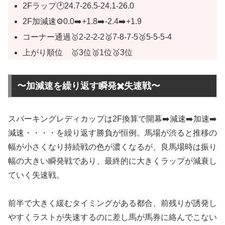
2Fラップ🕐24.7-26.5-24.1-26.0
2F加減速⚙️0.0➡️+1.8➡️-2.4➡️+1.9
コーナー通過🥇2-2-2-2🥈7-8-7-5🥉5-5-5-4
上がり順位 🥇3位🥈1位🥉3位
〜加減速を繰り返す瞬発✖️失速戦〜
スパーキングレディカップは2F換算で開幕➡️減速➡️加速➡️
減速・・・・を繰り返す勝負が恒例。馬場が渋ると推移の
幅が小さくなり持続戦の色が濃くなるが、良馬場時は振り
幅の大きい瞬発戦であり、最終的に大きくラップが減衰し
ていく失速戦。
前半で大きく緩むタイミングがある都合、前残りが誘発し
やすくラストが失速するのに差し馬が馬券に絡んでこない