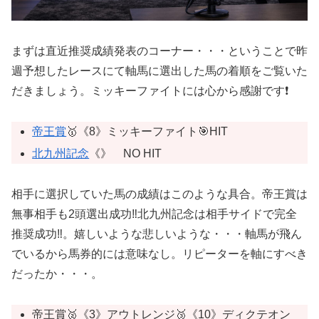
まずは直近推奨成績発表のコーナー・・・ということで昨
週予想したレースにて軸馬に選出した馬の着順をご覧いた
だきましょう。ミッキーファイトには心から感謝です❗️
帝王賞
🥇《8》ミッキーファイト🎯HIT
北九州記念
《》 NO HIT
相手に選択していた馬の成績はこのような具合。帝王賞は
無事相手も2頭選出成功‼️北九州記念は相手サイドで完全
推奨成功‼️。嬉しいような悲しいような・・・軸馬が飛ん
でいるから馬券的には意味なし。リピーターを軸にすべき
だったか・・・。
帝王賞🥈《3》アウトレンジ🥉《10》ディクテオン