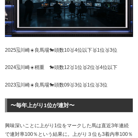
2025🗓️川崎☀️良馬場🐎頭数10🥇4位以下🥈1位🥉3位
2024🗓️川崎☀️稍重 🐎頭数12🥇1位🥈2位🥉4位以下
2023🗓️川崎☀️良馬場🐎頭数09🥇3位🥈1位🥉3位
〜毎年上がり1位が連対〜
興味深いことに上がり1位をマークした馬は直近3年連続
で連対率100％という結果に。上がり３位も3着内率100％