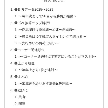
🟠参考データ2025〜2023
〜毎年決まって5F目から勝負が始動〜
🟠《2F換算ラップ解析》
〜良馬場時は急減速➡️加速➡️急減速〜
〜勝負所は後半戦突入タイミングで訪れる〜
〜先行争いの負荷は弱い〜
🟠コーナー通過順位
〜4コーナー通過時点で前方にいることがマスト‼️〜
🟠上がり順位
〜毎年上がり1位が連対〜
🟠まとめ
〜加減速を繰り返す瞬発✖️失速戦〜
🟠結びに
共有:
関連