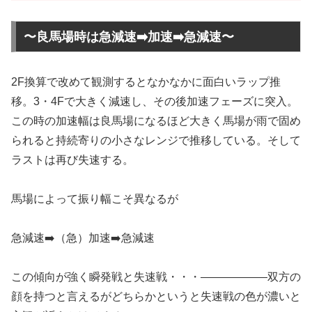
〜良馬場時は急減速➡️加速➡️急減速〜
2F換算で改めて観測するとなかなかに面白いラップ推
移。3・4Fで大きく減速し、その後加速フェーズに突入。
この時の加速幅は良馬場になるほど大きく馬場が雨で固め
られると持続寄りの小さなレンジで推移している。そして
ラストは再び失速する。
馬場によって振り幅こそ異なるが
急減速➡️（急）加速➡️急減速
この傾向が強く瞬発戦と失速戦・・・——————双方の
顔を持つと言えるがどちらかというと失速戦の色が濃いと