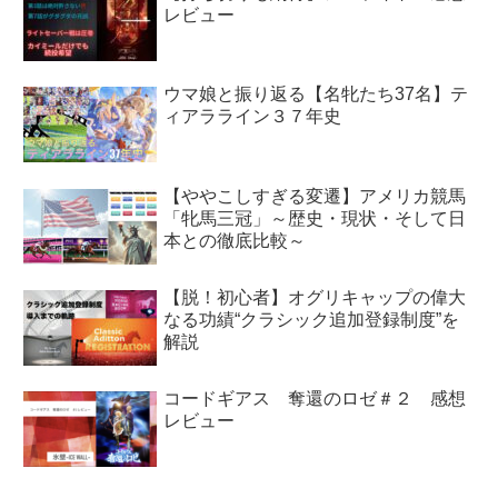
レビュー
ウマ娘と振り返る【名牝たち37名】テ
ィアラライン３７年史
【ややこしすぎる変遷】アメリカ競馬
「牝馬三冠」～歴史・現状・そして日
本との徹底比較～
【脱！初心者】オグリキャップの偉大
なる功績“クラシック追加登録制度”を
解説
コードギアス 奪還のロゼ＃２ 感想
レビュー