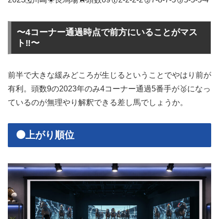
〜4コーナー通過時点で前方にいることがマス
ト‼️〜
前半で大きな緩みどころが生じるということでやはり前が
有利。頭数9の2023年のみ4コーナー通過5番手が🥈になっ
ているのが無理やり解釈できる差し馬でしょうか。
🟠上がり順位