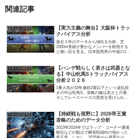
関連記事
【実力主義の舞台】大阪杯トラッ
トラックバイアス
クバイアス分析
過去３年のデータから傾向を分析。芝
2000m実績が豊かなメンバーを軽視する
と痛い目を見る。日本競馬界の中核の1角
クラシックディスタンス＝芝2000mを舞
台とするGⅠ大阪杯。実力がものをいう
決戦の舞台。読み取ったバイアスが実用
【ハンデ戦らしく若さは武器とな
トラックバイアス
に足りるか２０２...
る】中山牝馬Sトラックバイアス
分析２０２６
1番人気が10年連続2着以下という波乱続
きの中山牝馬S。攻略の鍵は若さと斤量、
そしてレースペースの恩恵を受けられる
脚質をもっていること。
【持続戦も視野に】2026帝王賞
トラックバイアス
攻略のためのデータ分析
2023年2024年ではラップ・コーナー通過
順位などの観点で瞬発戦傾向の強かった
帝王賞。しかし、2025年から様変わりし