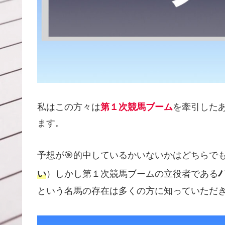
私はこの方々は
第１次競馬ブーム
を牽引した
ます。
予想が🎯的中しているかいないかはどちらで
い
）しかし第１次競馬ブームの立役者である
という名馬の存在は多くの方に知っていただ