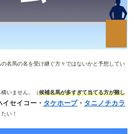
あの名馬の名を受け継ぐ方々ではないかと予想してい
も構いません。（
候補名馬が多すぎて当てる方が難し
ハイセイコー・
タケホープ
・
タニノチカラ
きたい！