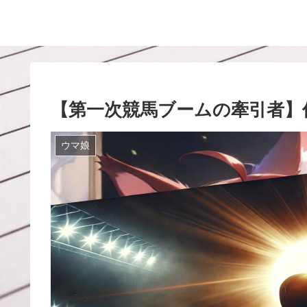
【第一次競馬ブームの牽引者】
ウマ娘