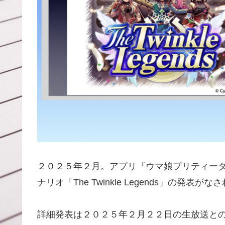
２０２５年２月。アプリ『ウマ娘プリティー
ナリオ「The Twinkle Legends」の発表が
詳細発表は２０２５年２月２２日の生放送と