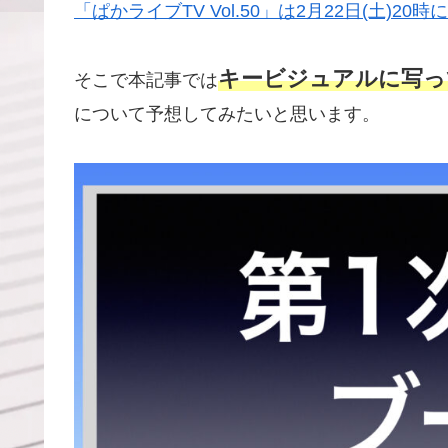
「ぱかライブTV Vol.50」は2月22日(土)
キービジュアルに写っ
そこで本記事では
について予想してみたいと思います。