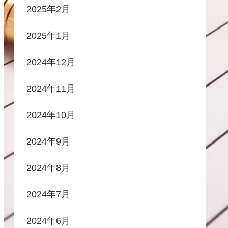
2025年2月
2025年1月
2024年12月
2024年11月
2024年10月
2024年9月
2024年8月
2024年7月
2024年6月