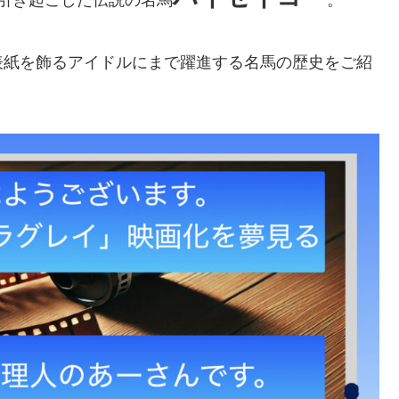
表紙を飾るアイドルにまで躍進する名馬の歴史をご紹