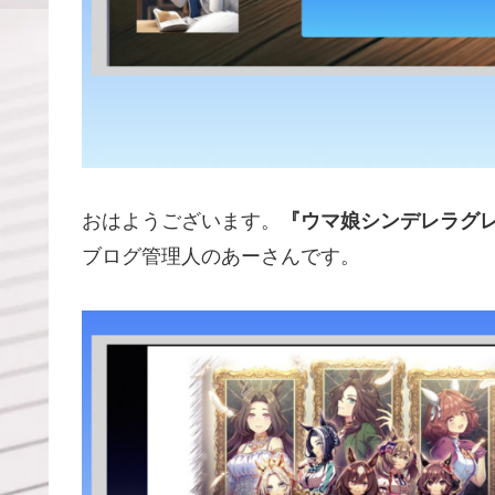
おはようございます。
『ウマ娘シンデレラグ
ブログ管理人のあーさんです。