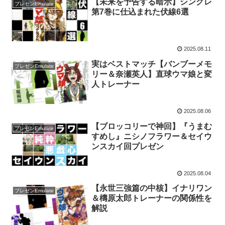
【未来を予告する暗示】シングレ
プレゼンEmulate
第7巻に仕込まれた伏線6選
2025.08.11
実はベストマッチ【バンブーメモ
プレゼンEmulate
リー＆奈瀬英人】直球ウマ娘と変
人トレーナー
2025.08.06
【ブロッコリーで神回】『うまむ
プレゼンEmulate
すめし』ニシノフラワー＆セイウ
ンスカイ回プレゼン
2025.08.04
【永世三強篇の中核】イナリワン
プレゼンEmulate
＆檮原太郎トレーナーの関係性を
解説