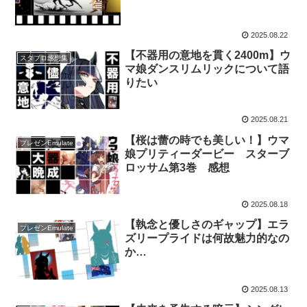
2025.08.22
【不器用の意地を貫く2400m】ウ
スタブロ感想集
マ娘ダンスリムリックについて語
りたい
2025.08.21
【桜は蕾の時でも美しい！】ウマ
プレゼンEmulate
娘プリティーダービー スターブ
ロッサム第3巻 感想
2025.08.18
【執念と優しさのギャップ】エラ
プレゼンEmulate
ズリープライドは何故魅力的なの
か…
2025.08.13