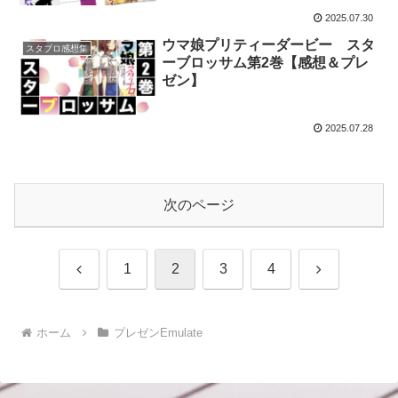
2025.07.30
ウマ娘プリティーダービー スタ
スタブロ感想集
ーブロッサム第2巻【感想＆プレ
ゼン】
2025.07.28
次のページ
前
次
1
2
3
4
へ
へ
ホーム
プレゼンEmulate