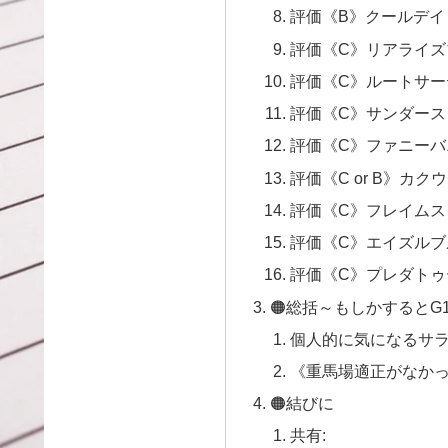
評価《B》クールデイ
評価《C》リアライズ
評価《C》ルートサー
評価《C》サンダース
評価《C》ファニーバ
評価《C or B》カク
評価《C》フレイムス
評価《C》エイズルブ
評価《C》プレダトゥ
🟠総括～もしかすると
個人的に気になるサ
《重馬場適正がなか
🟠結びに
共有: