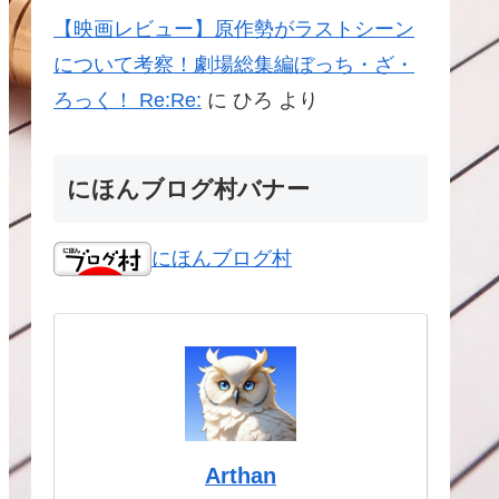
【映画レビュー】原作勢がラストシーン
について考察！劇場総集編ぼっち・ざ・
ろっく！ Re:Re:
に
ひろ
より
にほんブログ村バナー
にほんブログ村
Arthan