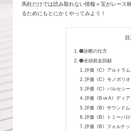
馬柱だけでは読み取れない情報＝宝がレース
るためにもとにかくやってみよう！
目
🟠診断の仕方
🟠全頭前走回顧
評価《C》アルトラム
評価《C》モノポリオ
評価《C》バルセシー
評価《B or A》デ
評価《B》サウンドム
評価《B》トミーバロ
評価《B》フォルナッ