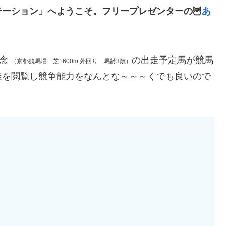
ーション」へようこそ。フリープレゼンターの🦉
あ
記念
の出走予定馬が競馬
（京都競馬場 芝1600m 外回り 馬齢3歳）
走を閲覧し競争能力をなんとな～～～くでも良いので