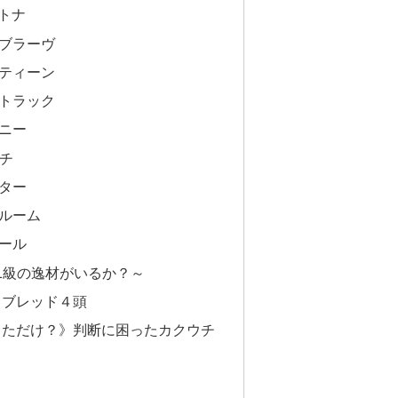
トナ
ブラーヴ
ティーン
トラック
ニー
ウチ
ター
ルーム
ール
G1級の逸材がいるか？～
ラブレッド４頭
っただけ？》判断に困ったカクウチ