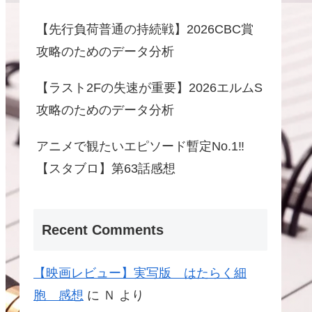
【先行負荷普通の持続戦】2026CBC賞
攻略のためのデータ分析
【ラスト2Fの失速が重要】2026エルムS
攻略のためのデータ分析
アニメで観たいエピソード暫定No.1‼️
【スタブロ】第63話感想
Recent Comments
【映画レビュー】実写版 はたらく細
胞 感想
に
Ｎ
より