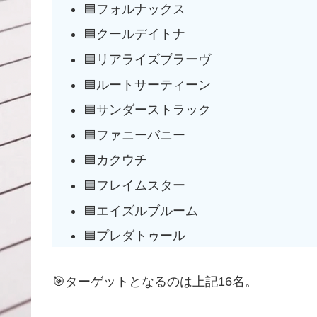
🟦フォルナックス
🟦クールデイトナ
🟦リアライズブラーヴ
🟦ルートサーティーン
🟦サンダーストラック
🟦ファニーバニー
🟦カクウチ
🟦フレイムスター
🟦エイズルブルーム
🟦プレダトゥール
🎯ターゲットとなるのは上記16名。