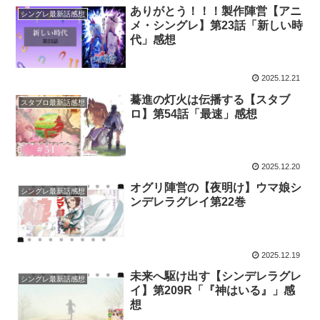
ありがとう！！！製作陣営【アニ
シングレ最新話感想
メ・シングレ】第23話「新しい時
代」感想
2025.12.21
驀進の灯火は伝播する【スタブ
スタブロ最新話感想
ロ】第54話「最速」感想
2025.12.20
オグリ陣営の【夜明け】ウマ娘シ
シングレ最新話感想
ンデレラグレイ第22巻
2025.12.19
未来へ駆け出す【シンデレラグレ
シングレ最新話感想
イ】第209R「『神はいる』」感
想