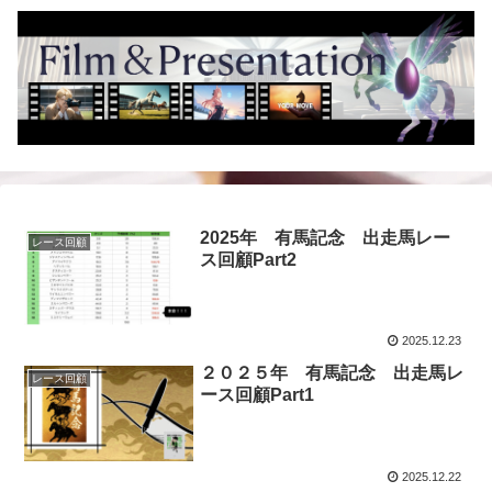
2025年 有馬記念 出走馬レー
レース回顧
ス回顧Part2
2025.12.23
２０２５年 有馬記念 出走馬レ
レース回顧
ース回顧Part1
2025.12.22