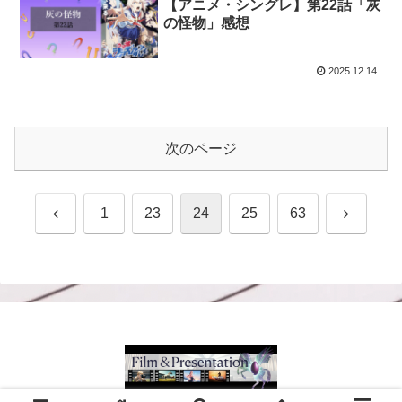
【アニメ・シングレ】第22話「灰
の怪物」感想
2025.12.14
次のページ
前
次
1
23
24
25
63
へ
へ